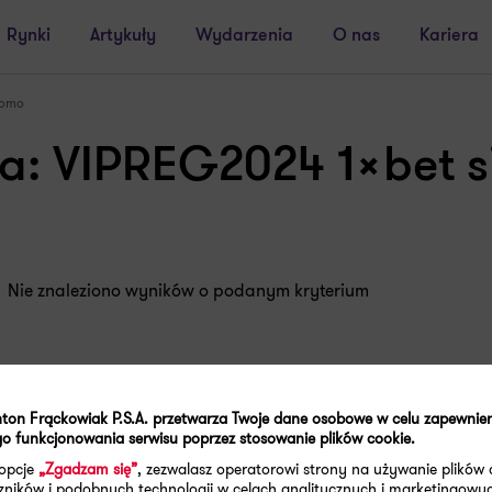
Rynki
Artykuły
Wydarzenia
O nas
Kariera
romo
a: VIPREG2024 1xbet 
Nie znaleziono wyników o podanym kryterium
ton Frąckowiak P.S.A. przetwarza Twoje dane osobowe w celu zapewnie
o funkcjonowania serwisu poprzez stosowanie plików cookie.
 opcje
„Zgadzam się”
, zezwalasz operatorowi strony na używanie plików 
aczników i podobnych technologii w celach analitycznych i marketingowy