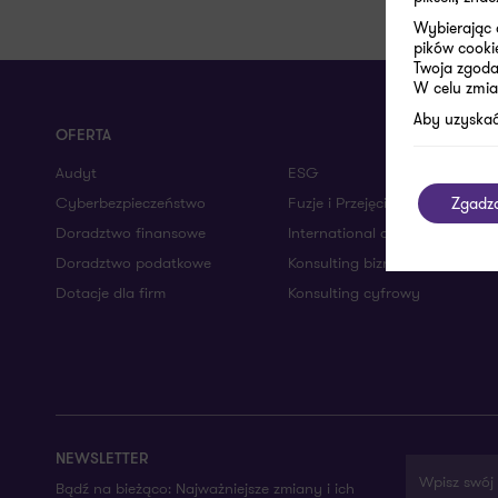
Wybierając 
pików cooki
Twoja zgoda 
W celu zmia
Aby uzyskać
OFERTA
Audyt
ESG
Cyberbezpieczeństwo
Fuzje i Przejęcia
Zgadz
Doradztwo finansowe
International desks
Doradztwo podatkowe
Konsulting biznesowy
Dotacje dla firm
Konsulting cyfrowy
NEWSLETTER
Wpisz swój 
Bądź na bieżąco: Najważniejsze zmiany i ich