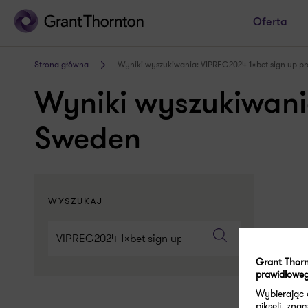
Oferta
Strona główna
Wyniki wyszukiwania: VIPREG2024 1xbet sign up p
Wyniki wyszukiwani
Sweden
WYSZUKAJ
Grant Thorn
prawidłoweg
Wybierając
pikseli, zn