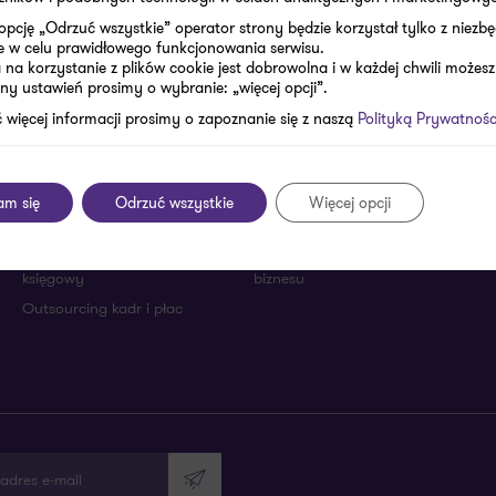
opcję „Odrzuć wszystkie” operator strony będzie korzystał tylko z niezb
e w celu prawidłowego funkcjonowania serwisu.
na korzystanie z plików cookie jest dobrowolna i w każdej chwili możesz
ny ustawień prosimy o wybranie: „więcej opcji”.
 więcej informacji prosimy o zapoznanie się z naszą
Polityką Prywatnośc
Sprawozdawczość i Tax
Kancelaria prawna
Compliance
Ochrona danych osobowych
am się
Odrzuć wszystkie
Więcej opcji
(RODO)
Wsparcie dla samorządów
Outsourcing finansowo-
Założenie i reorganizacja
księgowy
biznesu
Outsourcing kadr i płac
adres e-mail
Wyślij