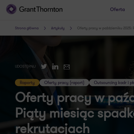
Oferta
Strona główna
Artykuły
Oferty pracy w październiku 2025: 
Twitter
LinkedIn
UDOSTĘPNIJ
E-mail
Raporty
Oferty pracy (raport)
Outsourcing kadr i pł
Oferty pracy w paźd
Piąty miesiąc spad
rekrutacjach