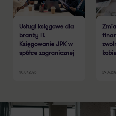
Usługi księgowe dla
Zmia
branży IT.
fina
Księgowanie JPK w
zwol
spółce zagranicznej
kobi
30.07.2026
29.07.20