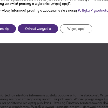
oboczym aby porozmawiać
ny ustawień prosimy o wybranie: „więcej opcji”.
fertę.
 więcej informacji prosimy o zapoznanie się z naszą
Polityką Prywatnośc
il lub numer telefonu*
am się
Odrzuć wszystkie
Więcej opcji
cią, jednak niektóre informacje zostały podane w formie skróconej. W z
inny zastąpić szczegółowej analizy zagadnienia. Wobec powyższego Gra
 na podstawie niniejszej publikacji. Jeżeli są Państwo zainteresowani 
ązania współpracy. Wszelkie uwagi i sugestie prosimy kierować na adr