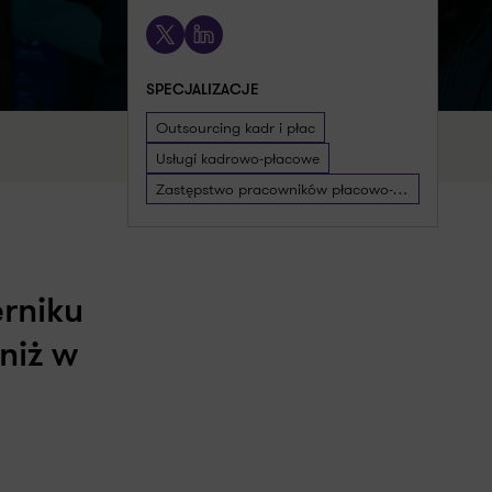
X
LinkedIn
SPECJALIZACJE
Outsourcing kadr i płac
Usługi kadrowo-płacowe
Zastępstwo pracowników płacowo-kadrowych
erniku
niż w