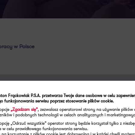
pracy w Polsce
ton Frąckowiak P.S.A. przetwarza Twoje dane osobowe w celu zapewnie
o funkcjonowania serwisu poprzez stosowanie plików cookie.
woich wyzwaniach
 opcje
„Zgadzam się”
, zezwalasz operatorowi strony na używanie plików 
aczników i podobnych technologii w celach analitycznych i marketingowy
rcing kadr i płac
opcję „Odrzuć wszystkie” operator strony będzie korzystał tylko z niezb
e w celu prawidłowego funkcjonowania serwisu.
na korzystanie z plików cookie jest dobrowolna i w każdej chwili możesz