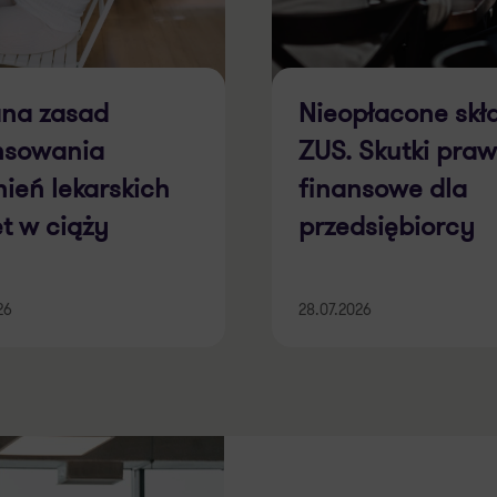
na zasad
Nieopłacone skł
nsowania
ZUS. Skutki praw
nień lekarskich
finansowe dla
et w ciąży
przedsiębiorcy
26
28.07.2026