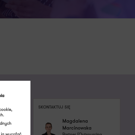
nia
SKONTAKTUJ SIĘ
cookie,
ch.
Magdalena
ędnych
Marcinowska
 ją wycofać.
Partner (Outsourcing