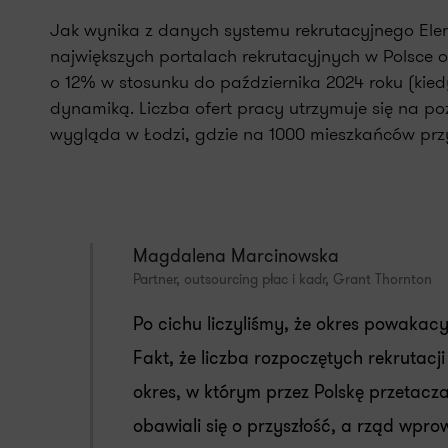
Jak wynika z danych systemu rekrutacyjnego Ele
największych portalach rekrutacyjnych w Polsce o
o
12
% w stosunku do
października
2024 roku (kied
dynamiką
.
Liczba ofert pracy
utrzymuje się na po
wygląda w Łodzi, gdzie na 1000
mieszkańców prz
Magdalena Marcinowska
Partner, outsourcing płac i kadr, Grant Thornton
Po cichu liczyliśmy, że okres powakac
Fakt, że liczba rozpoczętych rekrutacji 
okres, w którym przez Polskę przetac
obawiali się o przyszłość, a rząd wpr