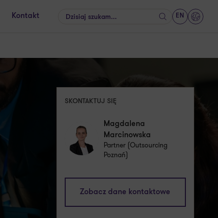
EN
Kontakt
Szukaj
GrantT
SKONTAKTUJ SIĘ
Magdalena
Marcinowska
Partner (Outsourcing
Poznań)
magdalena.marcinowska@pl.gt.com
Zobacz dane kontaktowe
+48 607 665 729