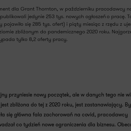
ment dla Grant Thornton, w
październiku
pracodawcy n
publikowali
jedynie
2
53
tys. nowych ogłoszeń o pracę. 
y pojawiło się 2
8
5
tys. ofert)
i
piąty miesiąc z rzędu z u
ziomi
e zbliżonym do pandemicznego 2020 roku.
Najgorze
ypada tylko 8,
2
oferty pracy.
yjny przyniesie nowy początek, ale w danych tego nie w
jest zbliżona do tej z 2020 roku, jest zastanawiający. By
zała się główna fala zachorowań na covid, pracodawcy
owadzał co tydzień nowe ograniczenia dla biznesu. Obec