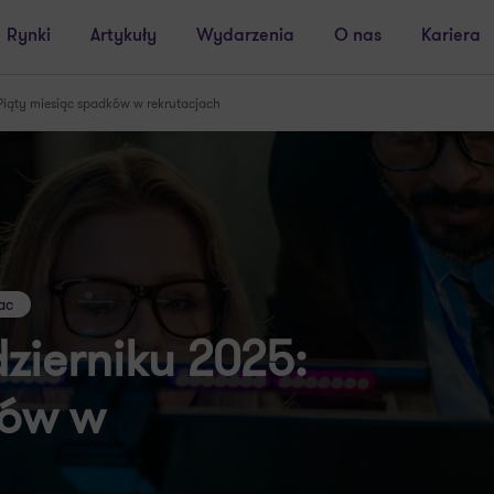
Rynki
Artykuły
Wydarzenia
O nas
Kariera
Piąty miesiąc spadków w rekrutacjach
ac
zierniku 2025:
ków w