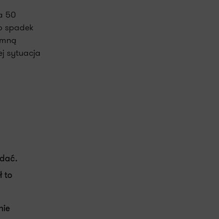
a 50
To spadek
jemną
j sytuacja
idać.
ł to
nie