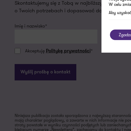
Skontaktujemy się z Tobą w najbliższym dniu r
W celu zmia
o Twoich potrzebach i dopasować do nich naszą o
Aby uzyskać
Imię i nazwisko*
Firmowy ema
Zgadz
Akceptuję
*
Politykę prywatności
Wyślij prośbę o kontakt
Niniejsza publikacja została sporządzona z najwyższą starannoś
mają charakter poglądowy, a zawarte w nich informacje nie pow
straty powstałe w wyniku czynności podjętych lub zaniechanych
bieżącym numerze „Newslettera”, zachęcamy do kontaktu i nawi