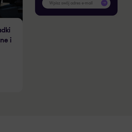
>>
adki
ne i