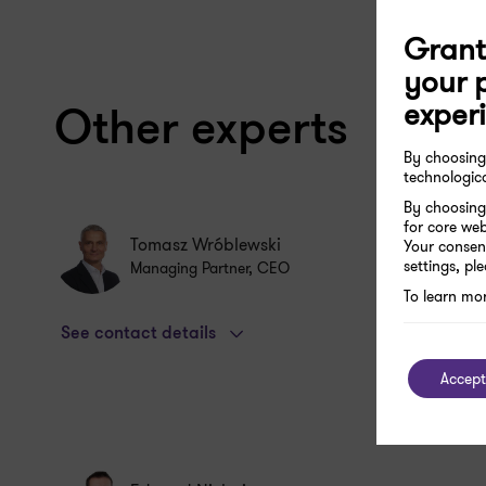
Grant
your 
exper
Other experts
By choosin
technologica
By choosing 
for core web
Tomasz Wróblewski
Your consen
settings, pl
Managing Partner, CEO
To learn mo
See contact details
Accept