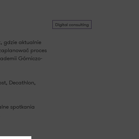
Digital consulting
 gdzie aktualnie
i zaplanować proces
kademii Górniczo-
st, Decathlon,
alne spotkania
.