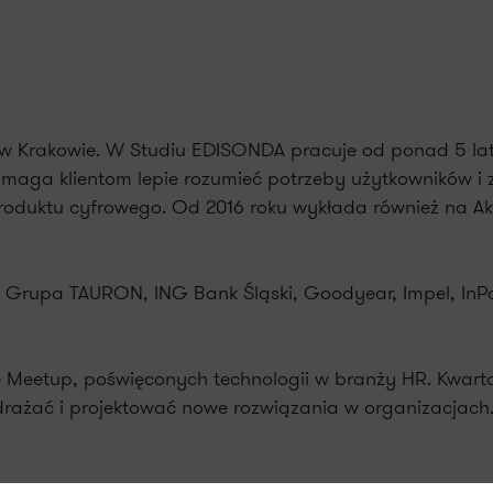
 w Krakowie. W Studiu EDISONDA pracuje od ponad 5 lat,
 pomaga klientom lepie rozumieć potrzeby użytkowników 
roduktu cyfrowego. Od 2016 roku wykłada również na A
: Grupa TAURON, ING Bank Śląski, Goodyear, Impel, InPo
ce Meetup, poświęconych technologii w branży HR. Kwart
drażać i projektować nowe rozwiązania w organizacjach