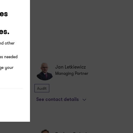
es
es.
and other
ies needed
Jan Letkiewicz
ge your
Managing Partner
Audit
See contact details