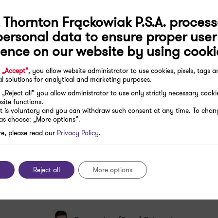
 Thornton Frąckowiak P.S.A. process
personal data to ensure proper user
ience on our website by using cooki
g
„Accept”
, you allow website administrator to use cookies, pixels, tags 
l solutions for analytical and marketing purposes.
„Reject all” you allow administrator to use only strictly necessary cook
site functions.
Dariusz Bednarski
t is voluntary and you can withdraw such consent at any time. To chan
Managing Partner, Certified
eas choose: „More options”.
Auditor
re, please read our
Privacy Policy
.
Business formation and reorganisation
Tax advisory services
Reject all
More options
See contact details