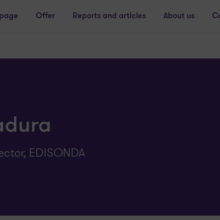
page
Offer
Reports and articles
About us
C
adura
rector, EDISONDA