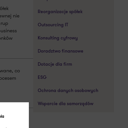
ółek
Reorganizacje spółek
awnej nie
grup
Outsourcing IT
business
łonków
Konsulting cyfrowy
Doradztwo finansowe
Dotacje dla firm
owane, co
rocesem
ESG
Ochrona danych osobowych
Wsparcie dla samorządów
nia