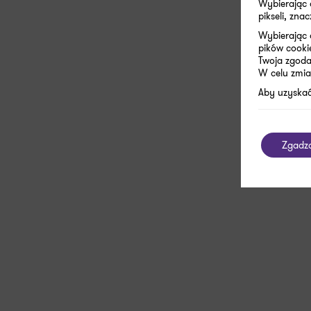
Wybierając
pikseli, zn
Wybierając 
pików cooki
Twoja zgoda 
W celu zmia
Aby uzyskać
Zgadz