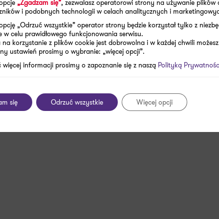
 opcje
„Zgadzam się”
, zezwalasz operatorowi strony na używanie plików 
aczników i podobnych technologii w celach analitycznych i marketingowy
opcję „Odrzuć wszystkie” operator strony będzie korzystał tylko z niezb
e w celu prawidłowego funkcjonowania serwisu.
na korzystanie z plików cookie jest dobrowolna i w każdej chwili możesz
ny ustawień prosimy o wybranie: „więcej opcji”.
 więcej informacji prosimy o zapoznanie się z naszą
Polityką Prywatnośc
am się
Odrzuć wszystkie
Więcej opcji