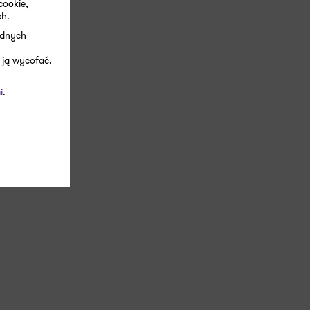
cookie,
ch.
ędnych
 ją wycofać.
i
.