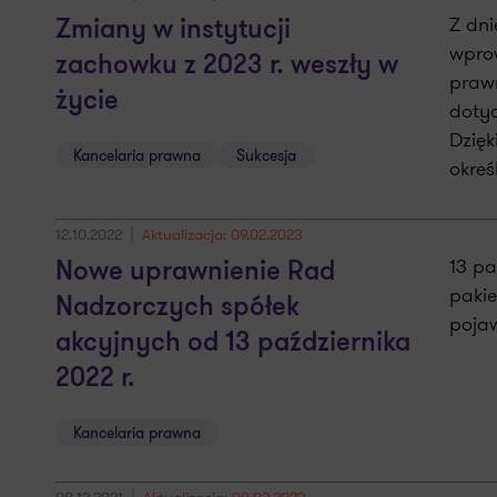
Z dni
Zmiany w instytucji
wpro
zachowku z 2023 r. weszły w
prawn
życie
dotyc
Dzięk
Kancelaria prawna
Sukcesja
okreś
12.10.2022
Aktualizacja: 09.02.2023
13 pa
Nowe uprawnienie Rad
paki
Nadzorczych spółek
pojaw
akcyjnych od 13 października
2022 r.
Kancelaria prawna