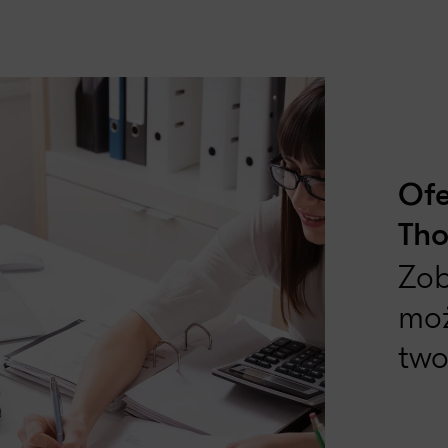
Ofe
Tho
Zob
mo
two