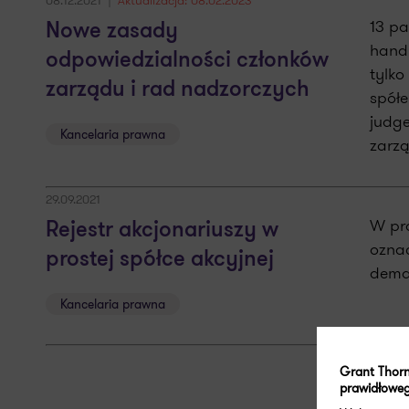
08.12.2021
Aktualizacja: 08.02.2023
13 pa
Nowe zasady
handl
odpowiedzialności członków
tylko
zarządu i rad nadzorczych
spółe
judge
Kancelaria prawna
zarzą
29.09.2021
W pro
Rejestr akcjonariuszy w
oznac
prostej spółce akcyjnej
demat
Kancelaria prawna
Grant Thorn
prawidłoweg