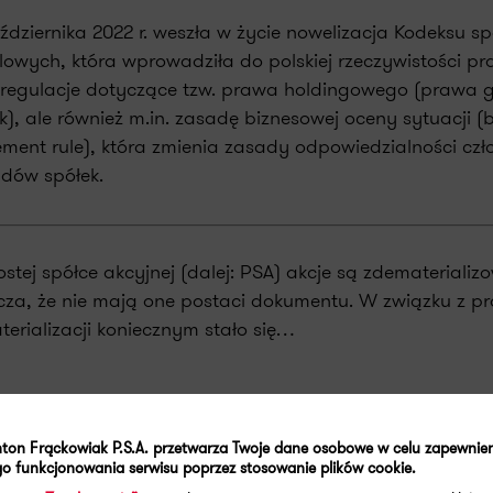
ździernika 2022 r. weszła w życie nowelizacja Kodeksu sp
owych, która wprowadziła do polskiej rzeczywistości pr
 regulacje dotyczące tzw. prawa holdingowego (prawa 
k), ale również m.in. zasadę biznesowej oceny sytuacji (
ment rule), która zmienia zasady odpowiedzialności cz
dów spółek.
stej spółce akcyjnej (dalej: PSA) akcje są zdematerializ
za, że nie mają one postaci dokumentu. W związku z p
erializacji koniecznym stało się…
ton Frąckowiak P.S.A. przetwarza Twoje dane osobowe w celu zapewnie
o funkcjonowania serwisu poprzez stosowanie plików cookie.