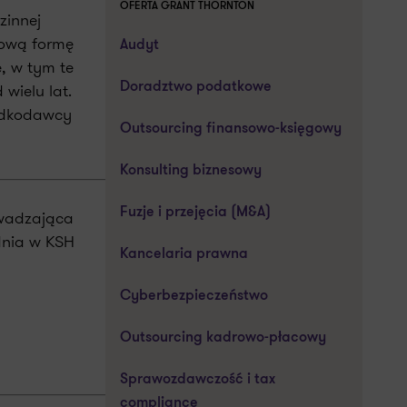
OFERTA GRANT THORNTON
zinnej
nową formę
Audyt
e, w tym te
wielu lat.
Doradztwo podatkowe
padkodawcy
Outsourcing finansowo-księgowy
Konsulting biznesowy
Fuzje i przejęcia (M&A)
owadzająca
dnia w KSH
Kancelaria prawna
Cyberbezpieczeństwo
Outsourcing kadrowo-płacowy
Sprawozdawczość i tax
compliance