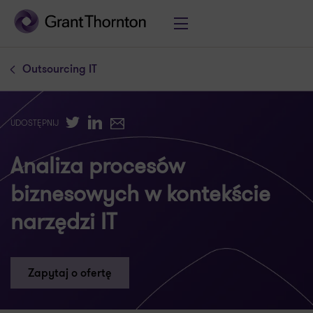
Outsourcing IT
Twitter
LinkedIn
E-mail
UDOSTĘPNIJ
Analiza procesów
biznesowych w kontekście
narzędzi IT
Zapytaj o ofertę