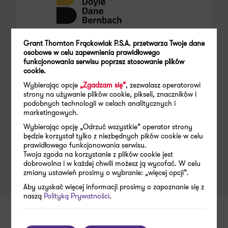
Grupa DDB
Grant Thornton Frąckowiak P.S.A. przetwarza Twoje dane
Agencja reklamowa
osobowe w celu zapewnienia prawidłowego
funkcjonowania serwisu poprzez stosowanie plików
cookie.
ZAKRES USŁUGI
Obsługa informatyczna poprzez body leasing,
Wybierając opcje
„Zgadzam się”
, zezwalasz operatorowi
pełny outsourcing IT, lease back stanowiska
strony na używanie plików cookie, pikseli, znaczników i
recepcja oraz asystenckich
podobnych technologii w celach analitycznych i
marketingowych.
Wybierając opcję „Odrzuć wszystkie” operator strony
będzie korzystał tylko z niezbędnych pików cookie w celu
prawidłowego funkcjonowania serwisu.
Twoja zgoda na korzystanie z plików cookie jest
dobrowolna i w każdej chwili możesz ją wycofać. W celu
zmiany ustawień prosimy o wybranie: „więcej opcji”.
Aby uzyskać więcej informacji prosimy o zapoznanie się z
naszą
Polityką Prywatności
.