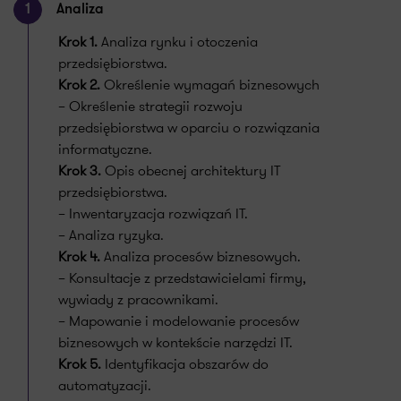
1
Analiza
Krok 1.
Analiza rynku i otoczenia
przedsiębiorstwa.
Krok 2.
Określenie wymagań biznesowych
– Określenie strategii rozwoju
przedsiębiorstwa w oparciu o rozwiązania
informatyczne.
Krok 3.
Opis obecnej architektury IT
przedsiębiorstwa.
– Inwentaryzacja rozwiązań IT.
– Analiza ryzyka.
Krok 4.
Analiza procesów biznesowych.
– Konsultacje z przedstawicielami firmy,
wywiady z pracownikami.
– Mapowanie i modelowanie procesów
biznesowych w kontekście narzędzi IT.
Krok 5.
Identyfikacja obszarów do
automatyzacji.