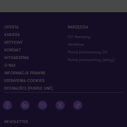
OFERTA
NARZĘDZIA
KARIERA
GT Harmony
ARTYKUŁY
Workflow
KONTAKT
Portal pracowniczy GT
WYDARZENIA
Portal pracowniczy (stary)
O NAS
INFORMACJE PRAWNE
USTAWIENIA COOKIES
SYGNALIŚCI (PURPLE LINE)
Zobacz profil Grant Thornton na Facebooku
Zobacz profil Grant Thornton na LinkedIn
Zobacz profil Grant Thornton na YouTube
Zobacz profil Grant Thornton na X
Zobacz profil Grant Thorn
NEWSLETTER