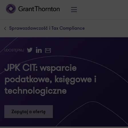
Sprawozdawczość i Tax Compliance
Twitter
LinkedIn
E-mail
UDOSTĘPNIJ
JPK CIT: wsparcie
podatkowe, księgowe i
technologiczne
Zapytaj o ofertę