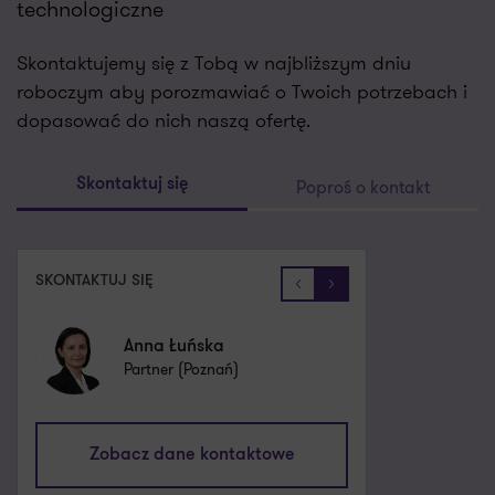
technologiczne
Skontaktujemy się z Tobą w najbliższym dniu
roboczym aby porozmawiać o Twoich potrzebach i
dopasować do nich naszą ofertę.
Poproś o kontakt
Skontaktuj się
SKONTAKTUJ SIĘ
Katarzyna Wróblewska
Anna Łuńska
Partner, Doradca podatkowy
Partner (Poznań)
anna.lunska@pl.gt.com
Zobacz dane kontaktowe
Katarzyna.Wroblewska@pl.gt.com
Zobacz dane kontaktowe
+48 661 538 583