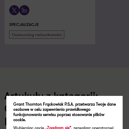
+48 885 890 398
X
LinkedIn
X
LinkedIn
SPECJALIZACJE
SPECJALIZACJE
Outsourcing rachunkowości
Doradztwo podatkowe
Artykuły z kategorii:
Grant Thornton Frąckowiak P.S.A. przetwarza Twoje dane
osobowe w celu zapewnienia prawidłowego
Outsourcing finansowo-
funkcjonowania serwisu poprzez stosowanie plików
cookie.
księgowy
Wybierając opcje
„Zgadzam się”
, zezwalasz operatorowi