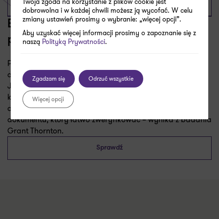
Twoja zgoda na korzystanie z plików cookie jest
Sprawdź
dobrowolna i w każdej chwili możesz ją wycofać. W celu
zmiany ustawień prosimy o wybranie: „więcej opcji”.
Biznes bez kompasu, czyli strategie w
Aby uzyskać więcej informacji prosimy o zapoznanie się z
polskich firmach
naszą
Polityką Prywatności
.
Ponad 60% dużych i średnich firm w Polsce deklaruje, że
działa w oparciu o przygotowaną wieloletnią strategię.
Zgadzam się
Odrzuć wszystkie
Jednak jedynie 50% badanych podmiotów ma strategię,
którą zakomunikowała pracownikom, a tylko 1/3
Więcej opcji
dodatkowo przygotowała strategię w formie oficjalnego
dokumentu, który łatwo zweryfikować – wynika z badania
Grant Thornton.
Sprawdź