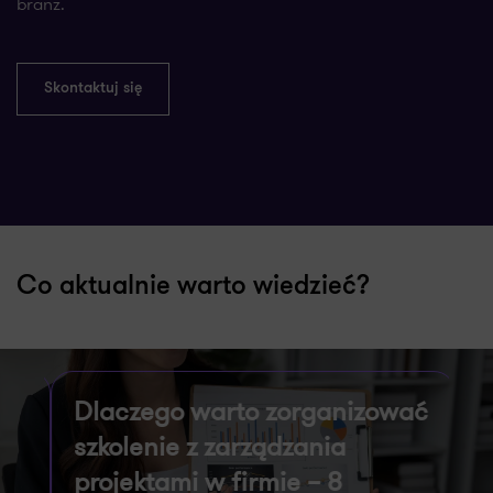
branż.
Skontaktuj się
Co aktualnie warto wiedzieć?
Dlaczego warto zorganizować
C
?
szkolenie z zarządzania
b
projektami w firmie – 8
[