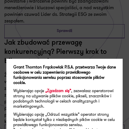
powstanie i wdrożenie powinni być zaangażowani
menedżerowie i kluczowi specjaliści, a nad wszystkim
powinien czuwać Lider ds. Strategii ESG ze swoim
zespołem.
Sprawdź
Jak zbudować przewagę
konkurencyjną? Pierwszy krok to
bilans strategiczny
Grant Thornton Frąckowiak P.S.A. przetwarza Twoje dane
osobowe w celu zapewnienia prawidłowego
Źródłem sukcesu przedsiębiorstwa jest posiadanie oraz
funkcjonowania serwisu poprzez stosowanie plików
właściwe wykorzystanie strategicznie wartościowych
cookie.
zasobów i umiejętności. Zarządzający powinni zatem
Wybierając opcje
„Zgadzam się”
, zezwalasz operatorowi
zidentyfikować w swoich firmach kluczowe zasoby, które
strony na używanie plików cookie, pikseli, znaczników i
podobnych technologii w celach analitycznych i
pozwolą im w ukierunkowany sposób zbudować
marketingowych.
przewagę konkurencyjną. Jak to zrobić? Z odsieczą
Wybierając opcję „Odrzuć wszystkie” operator strony
przychodzą metody i narzędzia analizy strategicznej, a
będzie korzystał tylko z niezbędnych pików cookie w celu
konkretnie bilans strategiczny.
prawidłowego funkcjonowania serwisu.