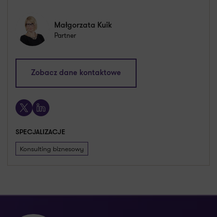
Małgorzata Kuik
Partner
malgorzata.kuik@pl.gt.com
Zobacz dane kontaktowe
+48 603 668 125
X
LinkedIn
SPECJALIZACJE
Konsulting biznesowy