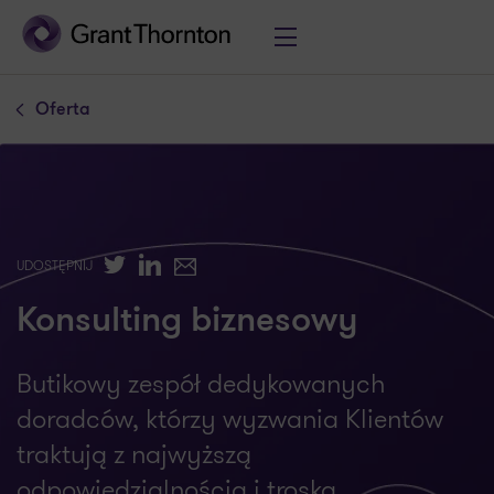
Oferta
Twitter
LinkedIn
E-mail
UDOSTĘPNIJ
Konsulting biznesowy
Butikowy zespół dedykowanych
doradców, którzy wyzwania Klientów
traktują z najwyższą
odpowiedzialnością i troską