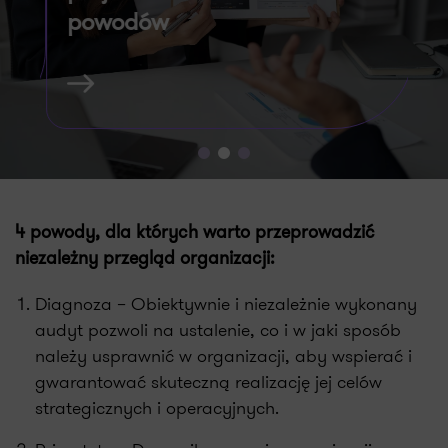
powodów
Wś
bi
Zarządzanie projektami wiąże się z
w 
wdrożeniem zasad planowania, realizacji i
raportowania projektów. Efektywny project
manager i skuteczne zarządzanie projektami
przekłada…
4 powody, dla których warto przeprowadzić
niezależny przegląd organizacji:
Diagnoza – Obiektywnie i niezależnie wykonany
audyt pozwoli na ustalenie, co i w jaki sposób
należy usprawnić w organizacji, aby wspierać i
gwarantować skuteczną realizację jej celów
strategicznych i operacyjnych.