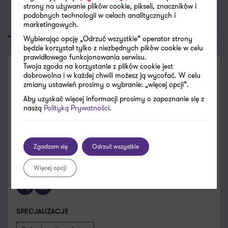
strony na używanie plików cookie, pikseli, znaczników i
podobnych technologii w celach analitycznych i
marketingowych.
Poproś o kontakt
Skontaktuj się
Wybierając opcję „Odrzuć wszystkie” operator strony
będzie korzystał tylko z niezbędnych pików cookie w celu
prawidłowego funkcjonowania serwisu.
Twoja zgoda na korzystanie z plików cookie jest
SKONTAKTUJ SIĘ
dobrowolna i w każdej chwili możesz ją wycofać. W celu
zmiany ustawień prosimy o wybranie: „więcej opcji”.
Aby uzyskać więcej informacji prosimy o zapoznanie się z
Adam Woźniak
naszą
Polityką Prywatności
.
Partner
adam.wozniak@pl.gt.com
Zgadzam się
Odrzuć wszystkie
Zobacz dane kontaktowe
+48 600 805 785
Więcej opcji
X
LinkedIn
SPECJALIZACJE