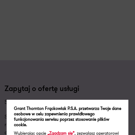
Zapytaj o ofertę usługi
Strategia zarządzania ciągłością działania
Grant Thornton Frąckowiak P.S.A. przetwarza Twoje dane
osobowe w celu zapewnienia prawidłowego
Skontaktujemy się z Tobą w najbliższym dniu
funkcjonowania serwisu poprzez stosowanie plików
roboczym aby porozmawiać o Twoich potrzebach i
cookie.
dopasować do nich naszą ofertę.
Wybierając opcje
„Zgadzam się”
, zezwalasz operatorowi