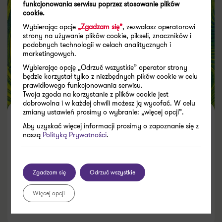
funkcjonowania serwisu poprzez stosowanie plików
cookie.
Wybierając opcje
„Zgadzam się”
, zezwalasz operatorowi
strony na używanie plików cookie, pikseli, znaczników i
podobnych technologii w celach analitycznych i
marketingowych.
Wybierając opcję „Odrzuć wszystkie” operator strony
będzie korzystał tylko z niezbędnych pików cookie w celu
prawidłowego funkcjonowania serwisu.
Twoja zgoda na korzystanie z plików cookie jest
dobrowolna i w każdej chwili możesz ją wycofać. W celu
zmiany ustawień prosimy o wybranie: „więcej opcji”.
Antygreenwashing: ostatni
Aby uzyskać więcej informacji prosimy o zapoznanie się z
naszą
Polityką Prywatności
.
dzwonek dla firm. Nowe prawo,
realne sankcje i brak taryfy
ulgowej
Zgadzam się
Odrzuć wszystkie
Więcej opcji
09.06.2026