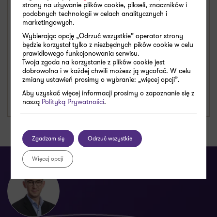
adam.wozniak@pl.gt.com
strony na używanie plików cookie, pikseli, znaczników i
Zobacz dane kontaktowe
podobnych technologii w celach analitycznych i
+48 600 805 785
marketingowych.
Wybierając opcję „Odrzuć wszystkie” operator strony
X
LinkedIn
będzie korzystał tylko z niezbędnych pików cookie w celu
prawidłowego funkcjonowania serwisu.
Twoja zgoda na korzystanie z plików cookie jest
dobrowolna i w każdej chwili możesz ją wycofać. W celu
SPECJALIZACJE
zmiany ustawień prosimy o wybranie: „więcej opcji”.
Cyberbezpieczeństwo
Aby uzyskać więcej informacji prosimy o zapoznanie się z
Outsourcing IT
naszą
Polityką Prywatności
.
Zgadzam się
Odrzuć wszystkie
Więcej opcji