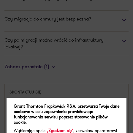
Czy migracja do chmury jest bezpieczna?
Czy po migracji można wrócić do infrastruktury
lokalnej?
Zobacz pozostałe (1)
SKONTAKTUJ SIĘ
Grant Thornton Frąckowiak P.S.A. przetwarza Twoje dane
Adam Woźniak
osobowe w celu zapewnienia prawidłowego
Partner
funkcjonowania serwisu poprzez stosowanie plików
cookie.
Wybierając opcje
„Zgadzam się”
, zezwalasz operatorowi