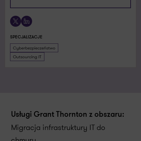
+48 600 805 785
X
LinkedIn
SPECJALIZACJE
Cyberbezpieczeństwo
Outsourcing IT
Usługi Grant Thornton z obszaru:
Migracja infrastruktury IT do
chmury