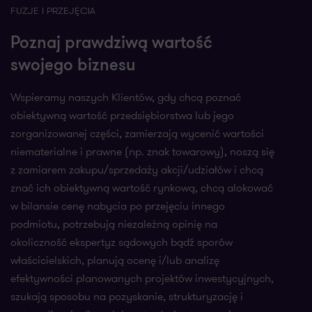
FUZJE I PRZEJĘCIA
Poznaj prawdziwą wartość
swojego biznesu
Wspieramy naszych Klientów, gdy chcą poznać
obiektywną wartość przedsiębiorstwa lub jego
zorganizowanej części, zamierzają wycenić wartości
niematerialne i prawne (np. znak towarowy), noszą się
z zamiarem zakupu/sprzedaży akcji/udziałów i chcą
znać ich obiektywną wartość rynkową, chcą alokować
w bilansie cenę nabycia po przejęciu innego
podmiotu, potrzebują niezależną opinię na
okoliczność ekspertyz sądowych bądź sporów
właścicielskich, planują ocenę i/lub analizę
efektywności planowanych projektów inwestycyjnych,
szukają sposobu na pozyskanie, strukturyzację i