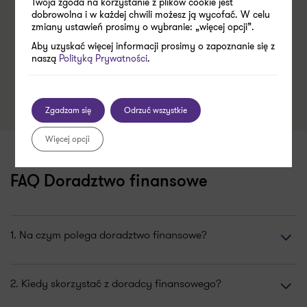
Twoja zgoda na korzystanie z plików cookie jest
dobrowolna i w każdej chwili możesz ją wycofać. W celu
zmiany ustawień prosimy o wybranie: „więcej opcji”.
Aby uzyskać więcej informacji prosimy o zapoznanie się z
naszą
Polityką Prywatności
.
Zgadzam się
Odrzuć wszystkie
Więcej opcji
FAQ Doradztwo finansowe
1. Na czym polega doradztwo finansowe?
2. Kiedy skorzystać z doradcy finansowego?