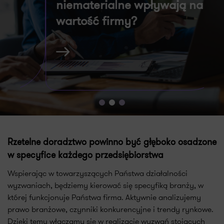
niematerialne wpływają na
w
wartość firmy?
Me
uz
Zdarzają się sytuacje, w których na wartość
ry
prowadzonego biznesu wpływają w dużej
są
mierze aktywa niematerialne. Mogą one
stanowić istotną przewagę…
Rzetelne doradztwo powinno być głęboko osadzone
w specyfice każdego przedsiębiorstwa
Wspierając w towarzyszących Państwa działalności
wyzwaniach, będziemy kierować się specyfiką branży, w
której funkcjonuje Państwa firma. Aktywnie analizujemy
prawo branżowe, czynniki konkurencyjne i trendy rynkowe.
Dzięki temu włączamy się w realizację wyzwań stojących