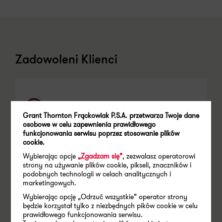
Zadowoleni Klienci
Grant Thornton Frąckowiak P.S.A. przetwarza Twoje dane
osobowe w celu zapewnienia prawidłowego
funkcjonowania serwisu poprzez stosowanie plików
Benefit Systems Int.
cookie.
Programy dodatkowych świadczeń
pracowniczych
Wybierając opcje
„Zgadzam się”
, zezwalasz operatorowi
strony na używanie plików cookie, pikseli, znaczników i
podobnych technologii w celach analitycznych i
NASZE WSPARCIE:
marketingowych.
Wycena spółki Benefit Systems International oraz
9 innych spółek zagranicznych, wchodzących w
Wybierając opcję „Odrzuć wszystkie” operator strony
skład grupy. Wyceny zostały sporządzone
będzie korzystał tylko z niezbędnych pików cookie w celu
metodą DCF na cele wewnętrzne grupy
prawidłowego funkcjonowania serwisu.