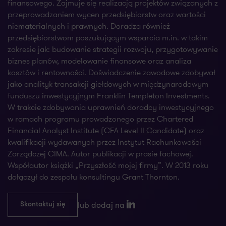
finansowego. Zajmuje się realizacją projektów związanych z
przeprowadzaniem wycen przedsiębiorstw oraz wartości
niematerialnych i prawnych. Doradza również
przedsiębiorstwom poszukującym wsparcia m.in. w takim
zakresie jak: budowanie strategii rozwoju, przygotowywanie
biznes planów, modelowanie finansowe oraz analiza
kosztów i rentowności. Doświadczenie zawodowe zdobywał
jako analityk transakcji giełdowych w międzynarodowym
funduszu inwestycyjnym Franklin Templeton Investments.
W trakcie zdobywania uprawnień doradcy inwestycyjnego
w ramach programu prowadzonego przez Chartered
Financial Analyst Institute (CFA Level II Candidate) oraz
kwalifikacji wydawanych przez Instytut Rachunkowości
Zarządczej CIMA. Autor publikacji w prasie fachowej.
Współautor książki „Przyszłość mojej firmy”. W 2013 roku
dołączył do zespołu konsultingu Grant Thornton.
lub dodaj na
Skontaktuj się
LinkedIn