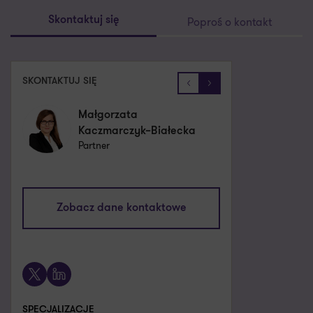
Poproś o kontakt
Skontaktuj się
SKONTAKTUJ SIĘ
Małgorzata
Tomasz Mleczak
Kaczmarczyk–Białecka
Partner
Partner
tomasz.mleczak@pl.gt.com
Zobacz dane kontaktowe
malgorzata.kaczmarczyk-
+48 661 538 591
Zobacz dane kontaktowe
bialecka@pl.gt.com
+48 661 530 164
X
LinkedIn
X
LinkedIn
SPECJALIZACJE
Doradztwo finansowe
SPECJALIZACJE