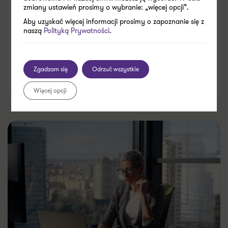
przygotować firmę do sporu
zmiany ustawień prosimy o wybranie: „więcej opcji”.
Aby uzyskać więcej informacji prosimy o zapoznanie się z
międzynarodowego?
naszą
Polityką Prywatności
.
Zgadzam się
Odrzuć wszystkie
06.08.2026
Więcej opcji