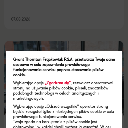
07.08.2026
Grant Thornton Frąckowiak P.S.A. przetwarza Twoje dane
osobowe w celu zapewnienia prawidłowego
funkcjonowania serwisu poprzez stosowanie plików
cookie.
Wybierając opcje
„Zgadzam się”
, zezwalasz operatorowi
strony na używanie plików cookie, pikseli, znaczników i
podobnych technologii w celach analitycznych i
marketingowych.
Wybierając opcję „Odrzuć wszystkie” operator strony
będzie korzystał tylko z niezbędnych pików cookie w celu
prawidłowego funkcjonowania serwisu.
Jak audyt śledczy pomaga
Twoja zgoda na korzystanie z plików cookie jest
dobrowolna i w każdej chwili możesz ją wycofać. W celu