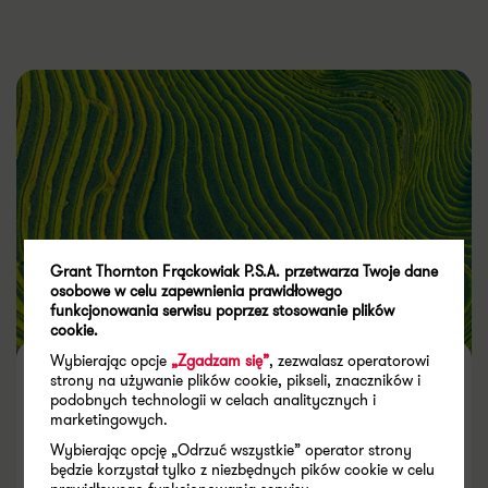
Grant Thornton Frąckowiak P.S.A. przetwarza Twoje dane
osobowe w celu zapewnienia prawidłowego
funkcjonowania serwisu poprzez stosowanie plików
cookie.
Wybierając opcje
„Zgadzam się”
, zezwalasz operatorowi
Antygreenwashing: ostatni
strony na używanie plików cookie, pikseli, znaczników i
podobnych technologii w celach analitycznych i
dzwonek dla firm. Nowe prawo,
marketingowych.
Wybierając opcję „Odrzuć wszystkie” operator strony
realne sankcje i brak taryfy
będzie korzystał tylko z niezbędnych pików cookie w celu