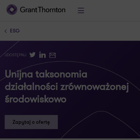
ESG
Twitter
LinkedIn
E-mail
UDOSTĘPNIJ
Unijna taksonomia
działalności zrównoważonej
środowiskowo
Zapytaj o ofertę