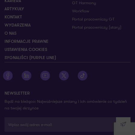
KARIERA
GT Harmony
ARTYKUŁY
Workflow
KONTAKT
Portal pracowniczy GT
WYDARZENIA
Portal pracowniczy (stary)
O NAS
INFORMACJE PRAWNE
USTAWIENIA COOKIES
SYGNALIŚCI (PURPLE LINE)
Zobacz profil Grant Thornton na Facebooku
Zobacz profil Grant Thornton na LinkedIn
Zobacz profil Grant Thornton na YouTube
Zobacz profil Grant Thornton na X
Zobacz profil Grant Thorn
NEWSLETTER
Bądź na bieżąco: Najważniejsze zmiany i ich omówienie co tydzień
na twojej skrzynce
Wpisz swój adres e-mail
Wyślij