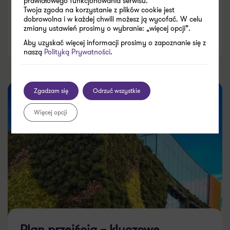
ulgowej
prawidłowego funkcjonowania serwisu.
Twoja zgoda na korzystanie z plików cookie jest
dobrowolna i w każdej chwili możesz ją wycofać. W celu
zmiany ustawień prosimy o wybranie: „więcej opcji”.
09.06.2026
Aby uzyskać więcej informacji prosimy o zapoznanie się z
naszą
Polityką Prywatności
.
Zgadzam się
Odrzuć wszystkie
Więcej opcji
Plan przejścia – kluczowe