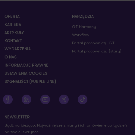
OFERTA
NARZĘDZIA
KARIERA
GT Harmony
ARTYKUŁY
Workflow
KONTAKT
Portal pracowniczy GT
WYDARZENIA
Portal pracowniczy (stary)
O NAS
INFORMACJE PRAWNE
USTAWIENIA COOKIES
SYGNALIŚCI (PURPLE LINE)
Zobacz profil Grant Thornton na Facebooku
Zobacz profil Grant Thornton na LinkedIn
Zobacz profil Grant Thornton na YouTube
Zobacz profil Grant Thornton na X
Zobacz profil Grant Thorn
NEWSLETTER
Bądź na bieżąco: Najważniejsze zmiany i ich omówienie co tydzień
na twojej skrzynce