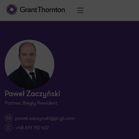
Paweł Zaczyński
Partner, Biegły Rewident
pawel.zaczynski@pl.gt.com
+48 691 710 407