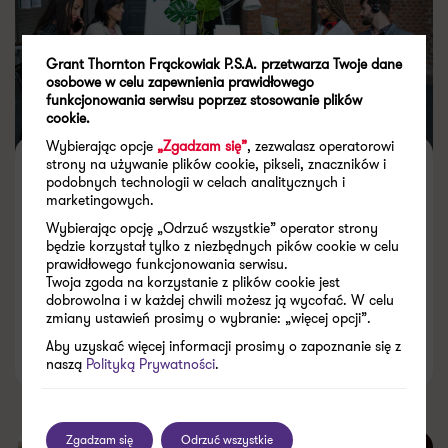
Grant Thornton Frąckowiak P.S.A. przetwarza Twoje dane
osobowe w celu zapewnienia prawidłowego
funkcjonowania serwisu poprzez stosowanie plików
cookie.
Wybierając opcje
„Zgadzam się”
, zezwalasz operatorowi
strony na używanie plików cookie, pikseli, znaczników i
ESG w polskim biznesie – co
podobnych technologii w celach analitycznych i
marketingowych.
zachęca firmy do
Wybierając opcję „Odrzuć wszystkie” operator strony
zrównoważonego rozwoju?
będzie korzystał tylko z niezbędnych pików cookie w celu
prawidłowego funkcjonowania serwisu.
Twoja zgoda na korzystanie z plików cookie jest
dobrowolna i w każdej chwili możesz ją wycofać. W celu
zmiany ustawień prosimy o wybranie: „więcej opcji”.
Aby uzyskać więcej informacji prosimy o zapoznanie się z
18.03.2025
naszą
Polityką Prywatności
.
Zgadzam się
Odrzuć wszystkie