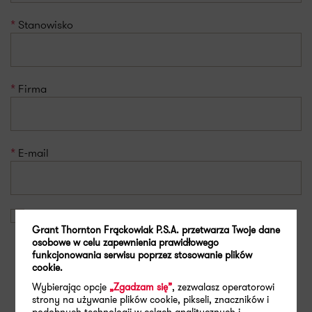
Stanowisko
Firma
E-mail
Niniejszym potwierdzam, że wyrażam zgodę na otrzymywanie
informacji handlowej (w postaci newsletter lub propozycji
Grant Thornton Frąckowiak P.S.A. przetwarza Twoje dane
osobowe w celu zapewnienia prawidłowego
konkretnych produktów i usług) od Grant Thornton Frąckowiak
funkcjonowania serwisu poprzez stosowanie plików
P.S.A. z siedzibą w Poznaniu za pomocą środków komunikacji
cookie.
elektronicznej, a zwłaszcza za pośrednictwem podanego przeze
mnie adresu e-mail. Szczegółowe zasady wykorzystywania
Wybierając opcje
„Zgadzam się”
, zezwalasz operatorowi
danych opisano w Polityce prywatności Grant Thornton
strony na używanie plików cookie, pikseli, znaczników i