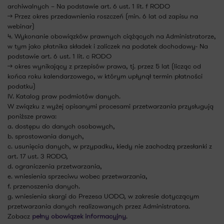
archiwalnych – Na podstawie art. 6 ust. 1 lit. f RODO
-> Przez okres przedawnienia roszczeń (min. 6 lat od zapisu na
webinar)
4. Wykonanie obowiązków prawnych ciążących na Administratorze,
w tym jako płatnika składek i zaliczek na podatek dochodowy- Na
podstawie art. 6 ust. 1 lit. c RODO
-> okres wynikający z przepisów prawa, tj. przez 5 lat (licząc od
końca roku kalendarzowego, w którym upłynął termin płatności
podatku)
IV. Katalog praw podmiotów danych.
W związku z wyżej opisanymi procesami przetwarzania przysługują
poniższe prawa:
a. dostępu do danych osobowych,
b. sprostowania danych,
c. usunięcia danych, w przypadku, kiedy nie zachodzą przesłanki z
art. 17 ust. 3 RODO,
d. ograniczenia przetwarzania,
e. wniesienia sprzeciwu wobec przetwarzania,
f. przenoszenia danych.
g. wniesienia skargi do Prezesa UODO, w zakresie dotyczącym
przetwarzania danych realizowanych przez Administratora.
Zobacz
pełny obowiązek informacyjny
.