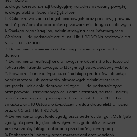
a. drogą korespondencji tradycyjnej na adres wskazany powyżej
b. drogą elektroniczną : iod@gt.pl.com
III. Cele przetwarzania danych osobowych oraz podstawy prawne,
na których Administrator opiera przetwarzanie danych osobowych
1. Obsługa organizacyjna, administracyjna oraz informatyczna
Webinaru – Na podstawie art. 6 ust. 1 lit. f RODO Na podstawie art.
6 ust. 1 lit. b RODO
-> Do momentu wniesienia skutecznego sprzeciwu podmiotu
danych
-> Do momentu realizacji celu umowy, nie krócej niż 5 lat licząc od
końca roku kalendarzowego, w którym był poprowadzony webinar
2. Prowadzenie marketingu bezpośredniego produktów lub usług
Administratora lub partnerów biznesowych Administratora w
przypadku udzielenia dobrowolnej zgody – Na podstawie zgody
oraz prawnie uzasadnionego celu administratora, za który należy
uznać marketing usług własnych (tj. art. 6 ust. 1 lit. a RODO w
związku z art. 10 Ustawy o świadczeniu usług drogą elektroniczną
oraz art 6 ust. 1 lit. f RODO).
-> Do momentu wycofania zgody przez podmiot danych. Cofnięcie
zgody nie powoduje jednak wpływu na zgodność z prawem
przetwarzania, jakiego dokonano przed cofnięciem zgody
3. Pochodzenia i obrony przed roszczeniami oraz w celach