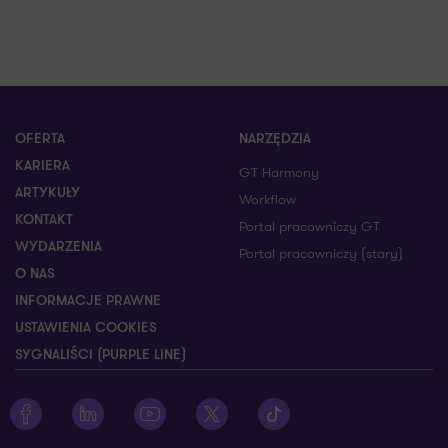
OFERTA
NARZĘDZIA
KARIERA
GT Harmony
ARTYKUŁY
Workflow
KONTAKT
Portal pracowniczy GT
WYDARZENIA
Portal pracowniczy (stary)
O NAS
INFORMACJE PRAWNE
USTAWIENIA COOKIES
SYGNALIŚCI (PURPLE LINE)
Zobacz profil Grant Thornton na Facebooku
Zobacz profil Grant Thornton na LinkedIn
Zobacz profil Grant Thornton na YouTube
Zobacz profil Grant Thornton na X
Zobacz profil Grant Thorn