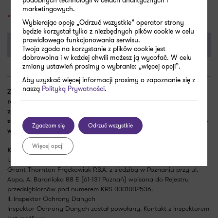
podobnych technologii w celach analitycznych i
(https://grantthornton.pl/polityka-prywatnosci-GT/)
marketingowych.
Pole obowiązkowe
Wybierając opcję „Odrzuć wszystkie” operator strony
będzie korzystał tylko z niezbędnych pików cookie w celu
prawidłowego funkcjonowania serwisu.
Twoja zgoda na korzystanie z plików cookie jest
dobrowolna i w każdej chwili możesz ją wycofać. W celu
zmiany ustawień prosimy o wybranie: „więcej opcji”.
Aby uzyskać więcej informacji prosimy o zapoznanie się z
naszą
Polityką Prywatności
.
Ze względu na bardzo duże zainteresowanie wydarzeniem,
rejestracja na śniadanie 2 lutego została zakończona – Państwa
zgłoszenie trafi na listę oczekujących i w przypadku dużego
zainteresowania, poinformujemy Państwa o kolejnym terminie tego
Zgadzam się
Odrzuć wszystkie
wydarzenia.
Więcej opcji
Klauzula informacyjna dla uczestników Webinaru:
I. Administrator Danych Osobowych
Grant Thornton Frąckowiak P.S.A. z siedzibą w Poznaniu przy ul.
Abpa. A. Baraniaka 88 E (61-131 Poznań) wpisana do Rejestru
przedsiębiorców pod numerem KRS 0001002536.
II. Inspektor Ochrony Danych
Inspektor Ochrony Danych został powołany. Kontakt z Inspektorem
jest możliwy: