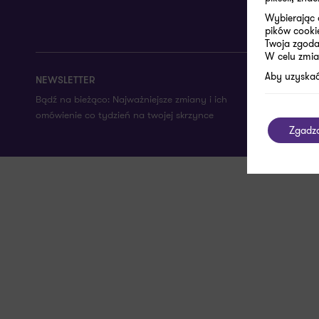
Wybierając 
pików cooki
Twoja zgoda 
W celu zmia
Aby uzyskać
NEWSLETTER
Wpisz swój 
Bądź na bieżąco: Najważniejsze zmiany i ich
omówienie co tydzień na twojej skrzynce
Zgadz