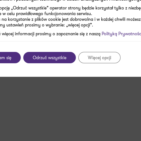
opcję „Odrzuć wszystkie” operator strony będzie korzystał tylko z niezb
e w celu prawidłowego funkcjonowania serwisu.
na korzystanie z plików cookie jest dobrowolna i w każdej chwili możesz
ny ustawień prosimy o wybranie: „więcej opcji”.
 więcej informacji prosimy o zapoznanie się z naszą
Polityką Prywatnośc
adres e-mail
Wyślij
am się
Odrzuć wszystkie
Więcej opcji