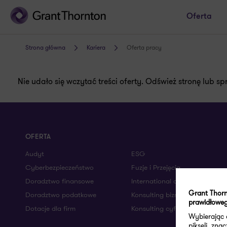
Oferta
Strona główna
Kariera
Oferta pracy
Nie udało się wczytać treści oferty. Odśwież stronę lub s
OFERTA
Audyt
ESG
Cyberbezpieczeństwo
Fuzje i Przejęcia
Doradztwo finansowe
International desks
Grant Thorn
Doradztwo podatkowe
Konsulting biznesowy
prawidłoweg
Dotacje dla firm
Konsulting cyfrowy
Wybierając
pikseli, zn