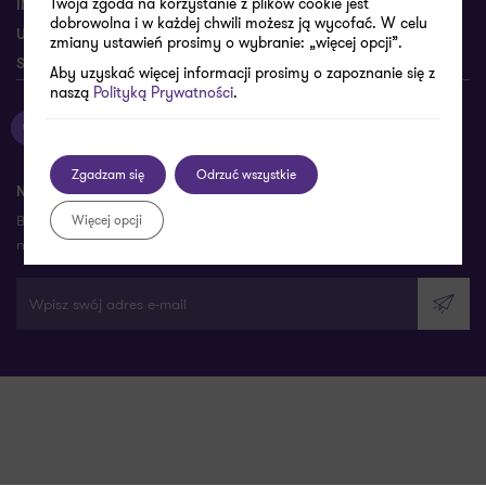
Twoja zgoda na korzystanie z plików cookie jest
INFORMACJE PRAWNE
dobrowolna i w każdej chwili możesz ją wycofać. W celu
USTAWIENIA COOKIES
zmiany ustawień prosimy o wybranie: „więcej opcji”.
SYGNALIŚCI (PURPLE LINE)
Aby uzyskać więcej informacji prosimy o zapoznanie się z
naszą
Polityką Prywatności
.
Zobacz profil Grant Thornton na Facebooku
Zobacz profil Grant Thornton na LinkedIn
Zobacz profil Grant Thornton na YouTube
Zobacz profil Grant Thornton na X
Zobacz profil Grant Thorn
Zgadzam się
Odrzuć wszystkie
NEWSLETTER
Bądź na bieżąco: Najważniejsze zmiany i ich omówienie co tydzień
Więcej opcji
na twojej skrzynce
Wpisz swój adres e-mail
Wyślij