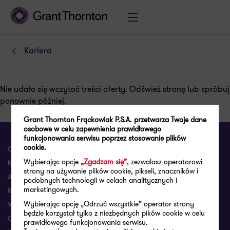
Kariera
Nie udało się wczytać treści oferty. Odśwież stronę lub spróbuj
ponownie później.
Grant Thornton Frąckowiak P.S.A. przetwarza Twoje dane
osobowe w celu zapewnienia prawidłowego
funkcjonowania serwisu poprzez stosowanie plików
cookie.
OFERTA
NARZĘDZIA
Wybierając opcje
„Zgadzam się”
, zezwalasz operatorowi
KARIERA
GT Harmony
strony na używanie plików cookie, pikseli, znaczników i
ARTYKUŁY
podobnych technologii w celach analitycznych i
Workflow
marketingowych.
KONTAKT
Portal pracowniczy GT
Wybierając opcję „Odrzuć wszystkie” operator strony
WYDARZENIA
Portal pracowniczy (stary)
będzie korzystał tylko z niezbędnych pików cookie w celu
O NAS
prawidłowego funkcjonowania serwisu.