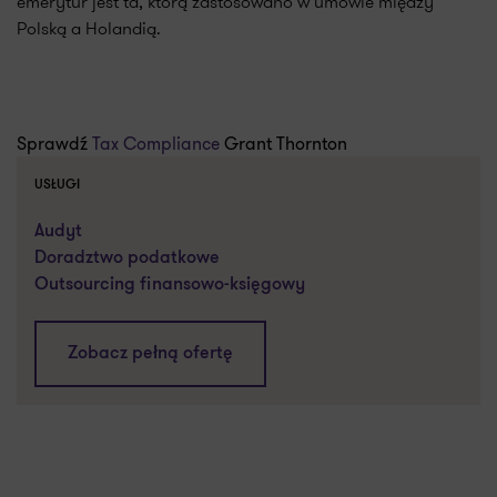
emerytur jest ta, którą zastosowano w umowie między
Polską a Holandią.
Sprawdź
Tax Compliance
Grant Thornton
USŁUGI
Audyt
Doradztwo podatkowe
Outsourcing finansowo-księgowy
Zobacz pełną ofertę