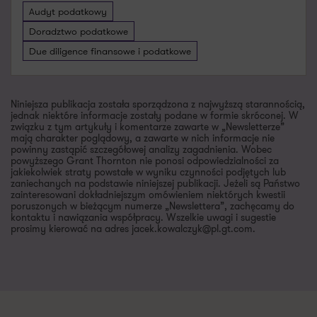
Audyt podatkowy
Doradztwo podatkowe
Due diligence finansowe i podatkowe
Niniejsza publikacja została sporządzona z najwyższą starannością,
jednak niektóre informacje zostały podane w formie skróconej. W
związku z tym artykuły i komentarze zawarte w „Newsletterze”
mają charakter poglądowy, a zawarte w nich informacje nie
powinny zastąpić szczegółowej analizy zagadnienia. Wobec
powyższego Grant Thornton nie ponosi odpowiedzialności za
jakiekolwiek straty powstałe w wyniku czynności podjętych lub
zaniechanych na podstawie niniejszej publikacji. Jeżeli są Państwo
zainteresowani dokładniejszym omówieniem niektórych kwestii
poruszonych w bieżącym numerze „Newslettera”, zachęcamy do
kontaktu i nawiązania współpracy. Wszelkie uwagi i sugestie
prosimy kierować na adres jacek.kowalczyk@pl.gt.com.