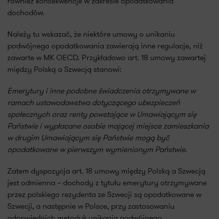
również konsekwencje w zakresie opodatkowania
dochodów.
Należy tu wskazać, że niektóre umowy o unikaniu
podwójnego opodatkowania zawierają inne regulacje, niż
zawarte w MK OECD. Przykładowo art. 18 umowy zawartej
między Polską a Szwecją stanowi:
Emerytury i inne podobne świadczenia otrzymywane w
ramach ustawodawstwa dotyczącego ubezpieczeń
społecznych oraz renty powstające w Umawiającym się
Państwie i wypłacane osobie mającej miejsce zamieszkania
w drugim Umawiającym się Państwie mogą być
opodatkowane w pierwszym wymienionym Państwie.
Zatem dyspozycja art. 18 umowy między Polską a Szwecją
jest odmienna – dochody z tytułu emerytury otrzymywane
przez polskiego rezydenta ze Szwecji są opodatkowane w
Szwecji, a następnie w Polsce, przy zastosowaniu
odpowiednich metodyk unikania podwójnego