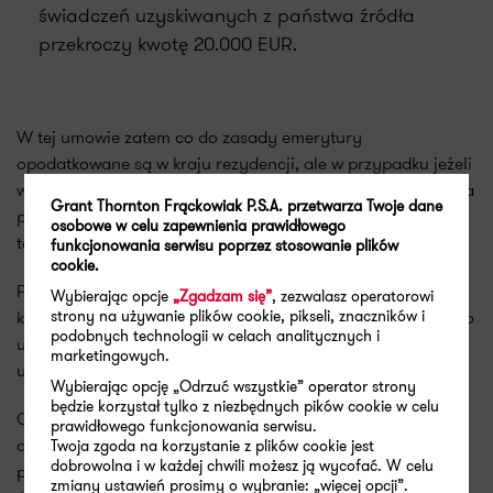
świadczeń uzyskiwanych z państwa źródła
przekroczy kwotę 20.000 EUR.
W tej umowie zatem co do zasady emerytury
opodatkowane są w kraju rezydencji, ale w przypadku jeżeli
wskazane warunki są spełnione, również państwo źródła ma
Grant Thornton Frąckowiak P.S.A. przetwarza Twoje dane
prawo do opodatkowania wypłat dokonywanych z jego
osobowe w celu zapewnienia prawidłowego
terytorium.
funkcjonowania serwisu poprzez stosowanie plików
cookie.
Pomimo zatem zasady ogólnej wyrażonej w MK OECD,
Wybierając opcje
„Zgadzam się”
, zezwalasz operatorowi
strony na używanie plików cookie, pikseli, znaczników i
każdorazowo należy przeanalizować odpowiednią umowę o
podobnych technologii w celach analitycznych i
unikaniu podwójnego opodatkowania, ponieważ regulacje
marketingowych.
umów, mogą istotnie różnić się od regulacji w Konwencji.
Wybierając opcję „Odrzuć wszystkie” operator strony
będzie korzystał tylko z niezbędnych pików cookie w celu
Chcielibyśmy zwrócić jeszcze na jeden wyjątek zawarty w
prawidłowego funkcjonowania serwisu.
art. 18 MK OECD, który dotyczy emerytur i innych
Twoja zgoda na korzystanie z plików cookie jest
dobrowolna i w każdej chwili możesz ją wycofać. W celu
podobnych świadczeń otrzymywanych z tytułu funkcji
zmiany ustawień prosimy o wybranie: „więcej opcji”.