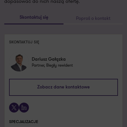
dopasować do nich naszą ofertę.
Poproś o kontakt
Skontaktuj się
SKONTAKTUJ SIĘ
Dariusz Gałązka
Partner, Biegły rewident
dariusz.galazka@pl.gt.com
Zobacz dane kontaktowe
+48 605 828 912
X
LinkedIn
SPECJALIZACJE