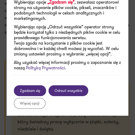
Wybierając opcje
„Zgadzam się”
, zezwalasz operatorowi
wówczas pracownikowi przysługuje dzień wolny od pracy
strony na używanie plików cookie, pikseli, znaczników i
do końca okresu rozliczeniowego, a w przypadku braku
podobnych technologii w celach analitycznych i
możliwości udzielenia dnia wolnego od pracy w tym
marketingowych.
terminie – dodatek do wynagrodzenia w wysokości 100% za
Wybierając opcję „Odrzuć wszystkie” operator strony
każdą godzinę pracy w niedzielę.
będzie korzystał tylko z niezbędnych pików cookie w celu
prawidłowego funkcjonowania serwisu.
Twoja zgoda na korzystanie z plików cookie jest
dobrowolna i w każdej chwili możesz ją wycofać. W celu
zmiany ustawień prosimy o wybranie: „więcej opcji”.
Aby uzyskać więcej informacji prosimy o zapoznanie się z
WAŻNE
naszą
Polityką Prywatności
.
Twitter
LinkedIn
E-mail
UDOSTĘPNIJ
Zgadzam się
Odrzuć wszystkie
Pracownik pracujący w niedziele powinien
minimum raz na 4 tygodnie skorzystać z niedzieli
Więcej opcji
wolnej od pracy. Nie dotyczy to pracownika
zatrudnionego w systemie pracy weekendowej,
który świadczy pracę wyłącznie w piątki, soboty,
niedziele i święta.