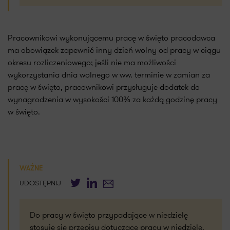
Pracownikowi wykonującemu pracę w święto pracodawca
ma obowiązek zapewnić inny dzień wolny od pracy w ciągu
okresu rozliczeniowego; jeśli nie ma możliwości
wykorzystania dnia wolnego w ww. terminie w zamian za
pracę w święto, pracownikowi przysługuje dodatek do
wynagrodzenia w wysokości 100% za każdą godzinę pracy
w święto.
WAŻNE
Twitter
LinkedIn
E-mail
UDOSTĘPNIJ
Do pracy w święto przypadające w niedzielę
stosuje się przepisy dotyczące pracy w niedzielę.