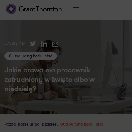
Twitter
LinkedIn
UDOSTĘPNIJ
E-mail
Outsourcing kadr i płac
Jakie prawa ma pracownik
zatrudniony w święto albo w
niedzielę?
Poznaj nasze usługi z zakresu
Outsourcing kadr i płac