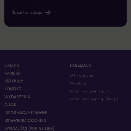
OFERTA
NARZĘDZIA
KARIERA
GT Harmony
ARTYKUŁY
Workflow
KONTAKT
Portal pracowniczy GT
WYDARZENIA
Portal pracowniczy (stary)
O NAS
INFORMACJE PRAWNE
USTAWIENIA COOKIES
SYGNALIŚCI (PURPLE LINE)
Zobacz profil Grant Thornton na Facebooku
Zobacz profil Grant Thornton na LinkedIn
Zobacz profil Grant Thornton na YouTube
Zobacz profil Grant Thornton na X
Zobacz profil Grant Thorn