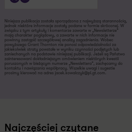
jednak niektóre informacje zostały podane w formie skróconej. W
związku z tym artykuły i komentarze zawarte w „Newsletterze”
mają charakter poglądowy, a zawarte w nich informacje nie
powinny zastąpić szczegółowej analizy zagadnienia. Wobec
powyższego Grant Thornton nie ponosi odpowiedzialności za
jakiekolwiek straty powstałe w wyniku czynności podjętych lub
zaniechanych na podstawie niniejszej publikacji. Jeżeli są Państwo
zainteresowani dokładniejszym omówieniem niektórych kwestii
poruszonych w bieżącym numerze „Newslettera”, zachęcamy do
kontaktu i nawiązania współpracy. Wszelkie uwagi i sugestie
prosimy kierować na adres jacek.kowalczyk@pl.gt.com.
Najczęściej czytane
Zobacz wszystkie