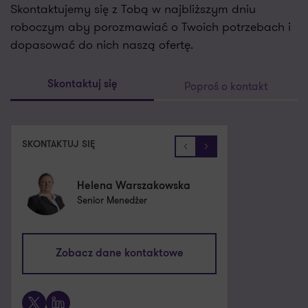
Skontaktujemy się z Tobą w najbliższym dniu
roboczym aby porozmawiać o Twoich potrzebach i
dopasować do nich naszą ofertę.
Poproś o kontakt
Skontaktuj się
SKONTAKTUJ SIĘ
Helena Warszakowska
Senior Menedżer
Zobacz dane kontaktowe
X
LinkedIn
helena.warszakowska@pl.gt.com
Zobacz dane kontaktowe
661 538 581
X
LinkedIn
Niniejsza publikacja została sporządzona z najwyższą starannością,