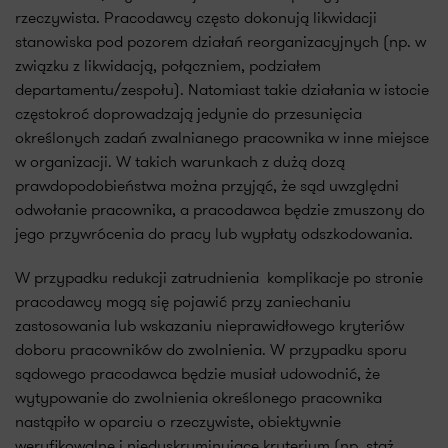
rzeczywista. Pracodawcy często dokonują likwidacji
stanowiska pod pozorem działań reorganizacyjnych (np. w
związku z likwidacją, połączniem, podziałem
departamentu/zespołu). Natomiast takie działania w istocie
częstokroć doprowadzają jedynie do przesunięcia
określonych zadań zwalnianego pracownika w inne miejsce
w organizacji. W takich warunkach z dużą dozą
prawdopodobieństwa można przyjąć, że sąd uwzględni
odwołanie pracownika, a pracodawca będzie zmuszony do
jego przywrócenia do pracy lub wypłaty odszkodowania.
W przypadku redukcji zatrudnienia komplikacje po stronie
pracodawcy mogą się pojawić przy zaniechaniu
zastosowania lub wskazaniu nieprawidłowego kryteriów
doboru pracowników do zwolnienia. W przypadku sporu
sądowego pracodawca będzie musiał udowodnić, że
wytypowanie do zwolnienia określonego pracownika
nastąpiło w oparciu o rzeczywiste, obiektywnie
weryfikowalne i niedyskryminujące kryterium (np. staż