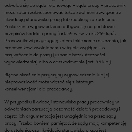
odwołać się do sądu rejonowego – sądu pracy – pracownik
może zatem zakwestionować także zwolnienie związane z
likwidacją stanowiska pracy lub redukcją zatrudnienia.
Zaskarżenie wypowiedzenia odbywa się na podstawie
przepisów Kodeksu pracy (art. 44 w zw. z art. 264 k.p.).
Pracownikowi przysługują zatem takie same roszczenia, jak
pracownikowi zwolnionemu w trybie zwykłym – o
przywrócenie do pracy (uznanie bezskuteczności
wypowiedzenia) albo o odszkodowanie (art. 45 k.p.).
Błędne określenie przyczyny wypowiedzenia lub jej
nieprawdziwość może wiązać się z istotnym
konsekwencjami dla pracodawcy.
W przypadku likwidacji stanowiska pracy pracownicy w
odwołaniach zarzucają pozorność działań pracodawcy i
często ich argumentacja jest uwzględniana przez sądy
pracy. Trzeba bowiem pamiętać, że sądy mają kompetencję
do ustalenia, czy likwidacja stanowiska pracy jest