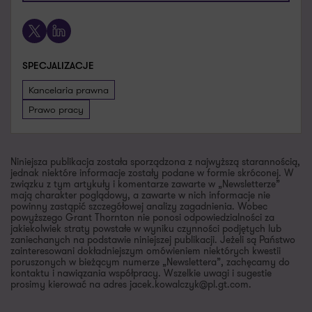
X
LinkedIn
SPECJALIZACJE
Kancelaria prawna
Prawo pracy
Niniejsza publikacja została sporządzona z najwyższą starannością,
jednak niektóre informacje zostały podane w formie skróconej. W
związku z tym artykuły i komentarze zawarte w „Newsletterze”
mają charakter poglądowy, a zawarte w nich informacje nie
powinny zastąpić szczegółowej analizy zagadnienia. Wobec
powyższego Grant Thornton nie ponosi odpowiedzialności za
jakiekolwiek straty powstałe w wyniku czynności podjętych lub
zaniechanych na podstawie niniejszej publikacji. Jeżeli są Państwo
zainteresowani dokładniejszym omówieniem niektórych kwestii
poruszonych w bieżącym numerze „Newslettera”, zachęcamy do
kontaktu i nawiązania współpracy. Wszelkie uwagi i sugestie
prosimy kierować na adres jacek.kowalczyk@pl.gt.com.