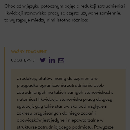
Chociaż w języku potocznym pojęcia redukcji zatrudnienia i
likwidacji stanowiska pracy są często używane zamiennie,
to występuje miedzy nimi istotna różnica:
WAŻNY FRAGMENT
Twitter
LinkedIn
E-mail
UDOSTĘPNIJ
z redukcją etatów mamy do czynienia w
przypadku ograniczenia zatrudnienia osób
zatrudnionych na takich samych stanowiskach,
natomiast likwidacja stanowiska pracy dotyczy
sytuacji, gdy takie stanowisko pod względem
zakresu przypisanych do niego zadań i
obowiązków jest jedyne i niepowtarzalne w
strukturze zatrudniającego podmiotu. Powyższe