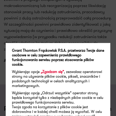
makroekonomiczną lub reorganizacją poprzez likwidację
stanowisk pracy lub redukcję zatrudnienia, pracodawcy
powinni z dużą ostrożnością przeprowadzić całą procedurę.
W szczególności powinni prawidłowo zidentyfikować z jaką
sytuacją mają do czynienia i prawidłowo określić przyczynę
wypowiedzenia (w przypadku redukcji zatrudnienia także
określić właściwe kryterium doboru pracowników do
zwolnienia).
Grant Thornton Frąckowiak P.S.A. przetwarza Twoje dane
osobowe w celu zapewnienia prawidłowego
funkcjonowania serwisu poprzez stosowanie plików
AUTORZY
: Jolanta Zarzecka-Sawicka i Michał Mieszkowski
cookie.
Wybierając opcje
„Zgadzam się”
, zezwalasz operatorowi
strony na używanie plików cookie, pikseli, znaczników i
podobnych technologii w celach analitycznych i
marketingowych.
Wybierając opcję „Odrzuć wszystkie” operator strony
będzie korzystał tylko z niezbędnych pików cookie w celu
prawidłowego funkcjonowania serwisu.
Twoja zgoda na korzystanie z plików cookie jest
Porozmawiajmy o Twoich wyzwaniach
dobrowolna i w każdej chwili możesz ją wycofać. W celu