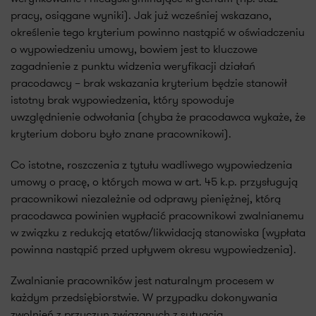
pracy, osiągane wyniki). Jak już wcześniej wskazano,
określenie tego kryterium powinno nastąpić w oświadczeniu
o wypowiedzeniu umowy, bowiem jest to kluczowe
zagadnienie z punktu widzenia weryfikacji działań
pracodawcy – brak wskazania kryterium będzie stanowił
istotny brak wypowiedzenia, który spowoduje
uwzględnienie odwołania (chyba że pracodawca wykaże, że
kryterium doboru było znane pracownikowi).
Co istotne, roszczenia z tytułu wadliwego wypowiedzenia
umowy o pracę, o których mowa w art. 45 k.p. przysługują
pracownikowi niezależnie od odprawy pieniężnej, którą
pracodawca powinien wypłacić pracownikowi zwalnianemu
w związku z redukcją etatów/likwidacją stanowiska (wypłata
powinna nastąpić przed upływem okresu wypowiedzenia).
Zwalnianie pracowników jest naturalnym procesem w
każdym przedsiębiorstwie. W przypadku dokonywania
zwolnień z przyczyn związanych z sytuacją