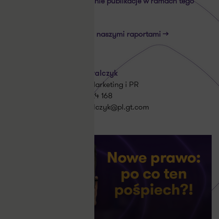
Przeczytaj nasze poprzednie publikacje w ramach tego
projektu >>
Lub zapoznaj się z
innymi naszymi raportami >>
Zapraszamy do kontaktu!
Jacek Kowalczyk
Dyrektor, Marketing i PR
+48 505 024 168
jacek.kowalczyk@pl.gt.com