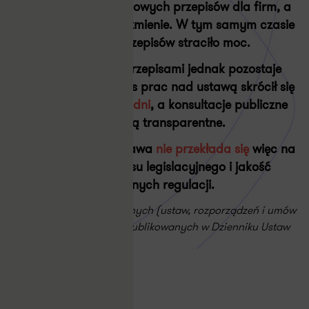
W życie weszły
376
nowych przepisów dla firm, a
718
zmieniło swoje brzmienie. W tym samym czasie
jedynie
48
przepisów straciło moc.
Tempo prac nad przepisami jednak pozostaje
zawrotne. Średni czas prac nad ustawą skrócił się
do rekordowych
68 dni
, a konsultacje publiczne
rzadko są transparentne.
Spadek produkcji prawa
nie przekłada się
więc na
rzetelność procesu legislacyjnego i jakość
tworzonych regulacji.
Liczba stron aktów prawnych (ustaw, rozporządzeń i umów
międzynarodowych) opublikowanych w Dzienniku Ustaw