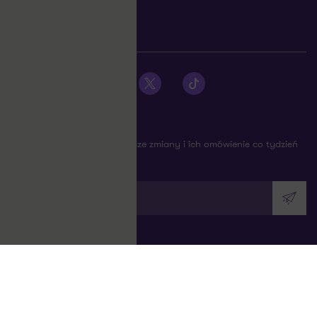
INFORMACJE PRAWNE
USTAWIENIA COOKIES
SYGNALIŚCI (PURPLE LINE)
Zobacz profil Grant Thornton na Facebooku
Zobacz profil Grant Thornton na LinkedIn
Zobacz profil Grant Thornton na YouTube
Zobacz profil Grant Thornton na X
Zobacz profil Grant Thorn
NEWSLETTER
Bądź na bieżąco: Najważniejsze zmiany i ich omówienie co tydzień
na twojej skrzynce
Wpisz swój adres e-mail
Wyślij