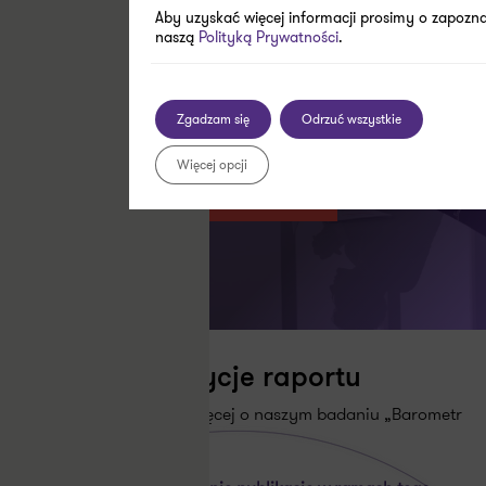
Aby uzyskać więcej informacji prosimy o zapoznan
naszą
Polityką Prywatności
.
Barometr prawa
Edycja 11.
Zgadzam się
Odrzuć wszystkie
Więcej opcji
Zobacz pełen raport
Poprzednie edycje raportu
Chcesz dowiedzieć się więcej o naszym badaniu „Barometr
prawa”?