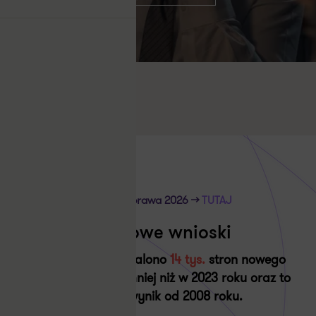
Pobierz pełen raport
Kontakt
Barometr prawa 2026 >>
TUTAJ
Kluczowe wnioski
W 2024 roku uchwalono
14 tys.
stron nowego
prawa. To o
59%
mniej niż w 2023 roku oraz to
najniższy wynik od 2008 roku.