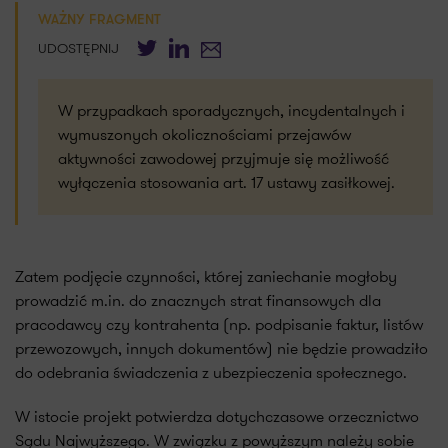
WAŻNY FRAGMENT
Twitter
LinkedIn
E-mail
UDOSTĘPNIJ
W przypadkach sporadycznych, incydentalnych i
wymuszonych okolicznościami przejawów
aktywności zawodowej przyjmuje się możliwość
wyłączenia stosowania art. 17 ustawy zasiłkowej.
Zatem podjęcie czynności, której zaniechanie mogłoby
prowadzić m.in. do znacznych strat finansowych dla
pracodawcy czy kontrahenta (np. podpisanie faktur, listów
przewozowych, innych dokumentów) nie będzie prowadziło
do odebrania świadczenia z ubezpieczenia społecznego.
W istocie projekt potwierdza dotychczasowe orzecznictwo
Sądu Najwyższego. W związku z powyższym należy sobie