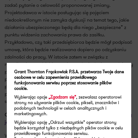
zadać pytanie o celowość proponowanej zmiany.
Projektodawca w istocie posługując się pojęciem
niedookreślonym nie zamyka dyskusji na temat tego, jakie
działania ubezpieczonego będą dla niego „bezpieczne” z
punktu widzenia zachowania prawa do zasiłku.
Przykładowo, czy taki przedsiębiorca będzie mógł podpisać
umowę, która będzie realizowana dopiero po odzyskaniu
zdolności do pracy. W istocie zatem w związku z
nowelizacją przedsiębiorca nie uzyska żadnej pewności, czy
podjęte działanie jest dopuszczalne w świetle
Grant Thornton Frąckowiak P.S.A. przetwarza Twoje dane
osobowe w celu zapewnienia prawidłowego
projektowanego przepisu. Przepis posługujący się
funkcjonowania serwisu poprzez stosowanie plików
pojęciami niedookreślonymi nie spełnia jednej ze swoich
cookie.
podstawowych funkcji, jaką jest precyzyjne określenie
Wybierając opcje
„Zgadzam się”
, zezwalasz operatorowi
sytuacji prawnej jego adresatów.
strony na używanie plików cookie, pikseli, znaczników i
podobnych technologii w celach analitycznych i
marketingowych.
Czytaj więcej:
Długotrwała nieobecność z powodu choroby
jako przyczyna wypowiedzenia umowy o pracę
Wybierając opcję „Odrzuć wszystkie” operator strony
będzie korzystał tylko z niezbędnych pików cookie w celu
prawidłowego funkcjonowania serwisu.
Warto też mieć na uwadze, że uzasadnienie ustawy,