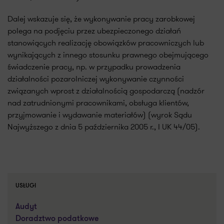
Dalej wskazuje się, że wykonywanie pracy zarobkowej
polega na podjęciu przez ubezpieczonego działań
stanowiących realizację obowiązków pracowniczych lub
wynikających z innego stosunku prawnego obejmującego
świadczenie pracy, np. w przypadku prowadzenia
działalności pozarolniczej wykonywanie czynności
związanych wprost z działalnością gospodarczą (nadzór
nad zatrudnionymi pracownikami, obsługa klientów,
przyjmowanie i wydawanie materiałów) (wyrok Sądu
Najwyższego z dnia 5 października 2005 r., I UK 44/05).
USŁUGI
Audyt
Doradztwo podatkowe