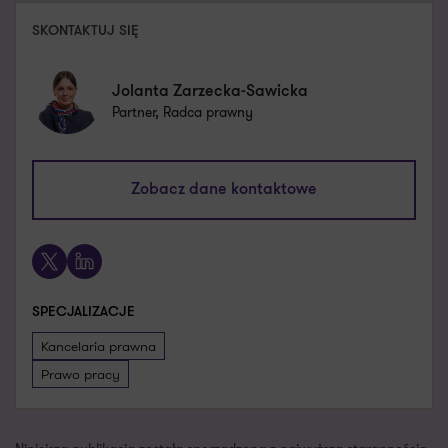
SKONTAKTUJ SIĘ
Jolanta Zarzecka-Sawicka
Partner, Radca prawny
jolanta.zarzecka-sawicka@pl.gt.com
Zobacz dane kontaktowe
+48 885 661 238
X
LinkedIn
SPECJALIZACJE
Kancelaria prawna
Prawo pracy