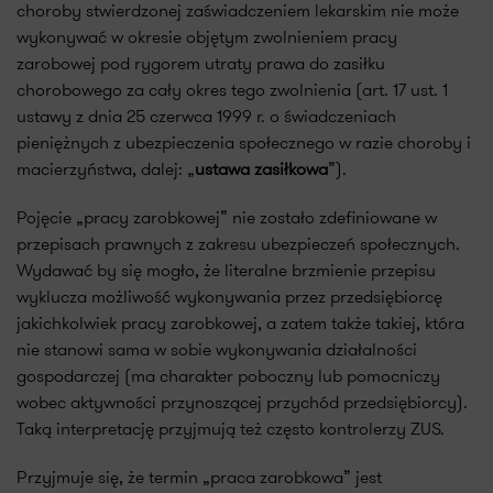
choroby stwierdzonej zaświadczeniem lekarskim nie może
wykonywać w okresie objętym zwolnieniem pracy
zarobowej pod rygorem utraty prawa do zasiłku
chorobowego za cały okres tego zwolnienia (art. 17 ust. 1
ustawy z dnia 25 czerwca 1999 r. o świadczeniach
pieniężnych z ubezpieczenia społecznego w razie choroby i
macierzyństwa, dalej: „
ustawa zasiłkowa
”).
Pojęcie „pracy zarobkowej” nie zostało zdefiniowane w
przepisach prawnych z zakresu ubezpieczeń społecznych.
Wydawać by się mogło, że literalne brzmienie przepisu
wyklucza możliwość wykonywania przez przedsiębiorcę
jakichkolwiek pracy zarobkowej, a zatem także takiej, która
nie stanowi sama w sobie wykonywania działalności
gospodarczej (ma charakter poboczny lub pomocniczy
wobec aktywności przynoszącej przychód przedsiębiorcy).
Taką interpretację przyjmują też często kontrolerzy ZUS.
Przyjmuje się, że termin „praca zarobkowa” jest