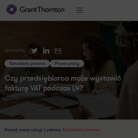
Twitter
LinkedIn
UDOSTĘPNIJ
E-mail
Kancelaria prawna
Prawo pracy
Czy przedsiębiorca może wystawić
fakturę VAT podczas L4?
Poznaj nasze usługi z zakresu
Kancelaria prawna