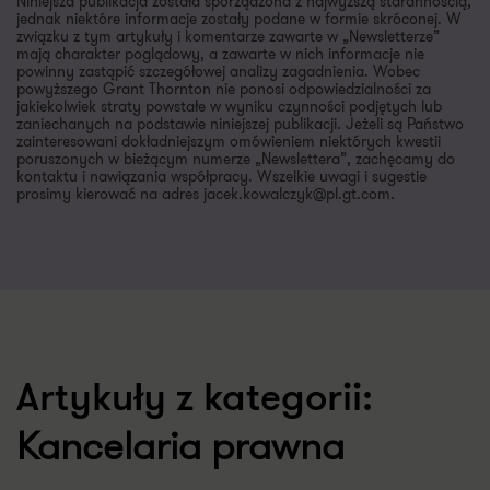
Niniejsza publikacja została sporządzona z najwyższą starannością,
jednak niektóre informacje zostały podane w formie skróconej. W
związku z tym artykuły i komentarze zawarte w „Newsletterze”
mają charakter poglądowy, a zawarte w nich informacje nie
powinny zastąpić szczegółowej analizy zagadnienia. Wobec
powyższego Grant Thornton nie ponosi odpowiedzialności za
jakiekolwiek straty powstałe w wyniku czynności podjętych lub
zaniechanych na podstawie niniejszej publikacji. Jeżeli są Państwo
zainteresowani dokładniejszym omówieniem niektórych kwestii
poruszonych w bieżącym numerze „Newslettera”, zachęcamy do
kontaktu i nawiązania współpracy. Wszelkie uwagi i sugestie
prosimy kierować na adres jacek.kowalczyk@pl.gt.com.
Artykuły z kategorii:
Kancelaria prawna