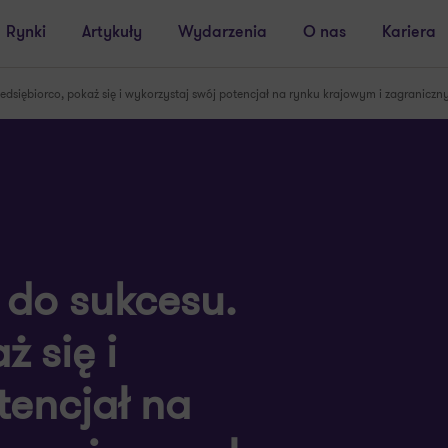
Rynki
Artykuły
Wydarzenia
O nas
Kariera
edsiębiorco, pokaż się i wykorzystaj swój potencjał na rynku krajowym i zagraniczn
 do sukcesu.
ż się i
tencjał na