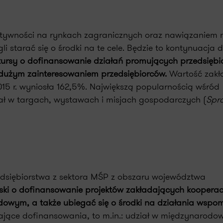
ktywności na rynkach zagranicznych oraz nawiązaniem
starać się o środki na te cele. Będzie to kontynuacja d
ursy o dofinansowanie działań promujących przedsiębi
dużym zainteresowaniem przedsiębiorców.
Wartość zak
2015 r. wyniosła 162,5%. Największą popularnością wśród
iał w targach, wystawach i misjach gospodarczych (
Spr
rzedsiębiorstwa z sektora MŚP z obszaru województwa
ski o dofinansowanie projektów zakładających kooperac
dowym, a także ubiegać się o środki na działania wsp
ające dofinansowania, to m.in.: udział w międzynarodo