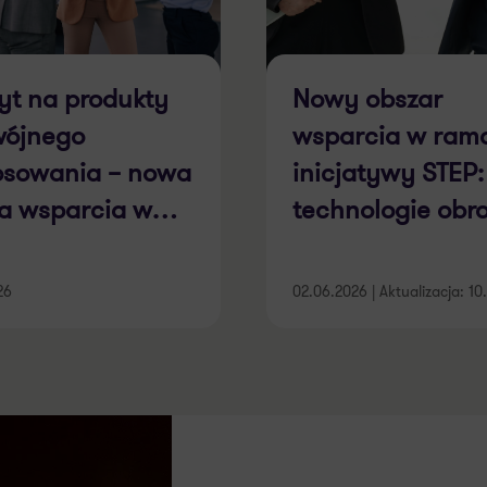
yt na produkty
Nowy obszar
ójnego
wsparcia w ram
osowania – nowa
inicjatywy STEP:
a wsparcia w
technologie obr
ch programu
G
26
02.06.2026 | Aktualizacja: 10