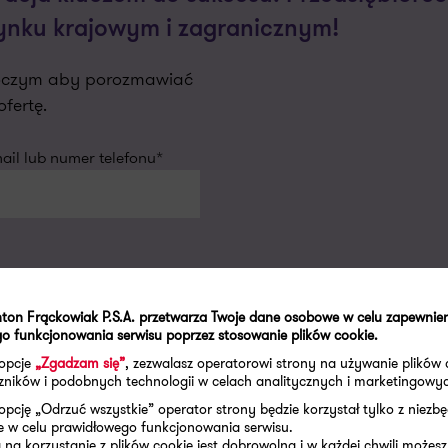
 rynku krajowym i zagranicznym!
oboczym aby porozmawiać
fertę.
il lub numer telefonu*
ton Frąckowiak P.S.A. przetwarza Twoje dane osobowe w celu zapewnie
o funkcjonowania serwisu poprzez stosowanie plików cookie.
 opcje
„Zgadzam się”
, zezwalasz operatorowi strony na używanie plików 
aczników i podobnych technologii w celach analitycznych i marketingowy
cią, jednak niektóre informacje zostały podane w formie skróconej. W z
inny zastąpić szczegółowej analizy zagadnienia. Wobec powyższego Gra
opcję „Odrzuć wszystkie” operator strony będzie korzystał tylko z niezb
 na podstawie niniejszej publikacji. Jeżeli są Państwo zainteresowani 
e w celu prawidłowego funkcjonowania serwisu.
ązania współpracy. Wszelkie uwagi i sugestie prosimy kierować na adr
na korzystanie z plików cookie jest dobrowolna i w każdej chwili możesz