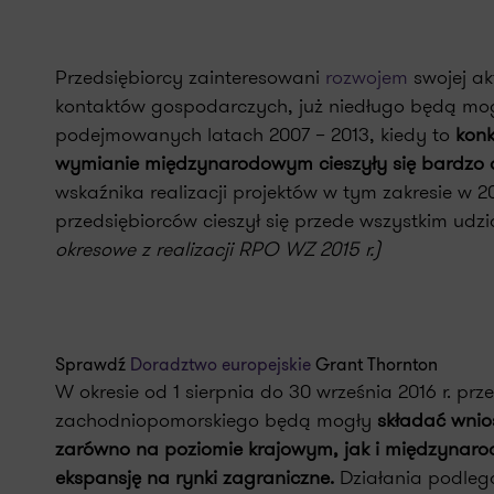
Przedsiębiorcy zainteresowani
rozwojem
swojej a
kontaktów gospodarczych, już niedługo będą mogli 
podejmowanych latach 2007 – 2013, kiedy to
konk
wymianie międzynarodowym cieszyły się bardzo 
wskaźnika realizacji projektów w tym zakresie w 
przedsiębiorców cieszył się przede wszystkim udz
okresowe z realizacji RPO WZ 2015 r.)
Sprawdź
Doradztwo europejskie
Grant Thornton
W okresie od 1 sierpnia do 30 września 2016 r. p
zachodniopomorskiego będą mogły
składać wnio
zarówno na poziomie krajowym, jak i międzynaro
ekspansję na rynki zagraniczne.
Działania podleg