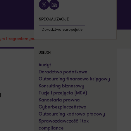
X
LinkedIn
SPECJALIZACJE
Doradztwo europejskie
wym i zagranicznym!
USŁUGI
Audyt
Doradztwo podatkowe
Outsourcing finansowo-księgowy
Konsulting biznesowy
a
Fuzje i przejęcia (M&A)
Kancelaria prawna
Cyberbezpieczeństwo
Outsourcing kadrowo-płacowy
Sprawozdawczość i tax
compliance