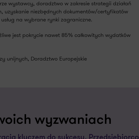
e wystawcy, doradztwo w zakresie strategii działań
h, uzyskanie niezbędnych dokumentów/certyfikatów
usług na wybrane rynki zagraniczne.
żliwe jest pokrycie nawet 85% całkowitych wydatków
szy unijnych, Doradztwo Europejskie
woich wyzwaniach
acja kluczem do sukcesu. Przedsiębiorco