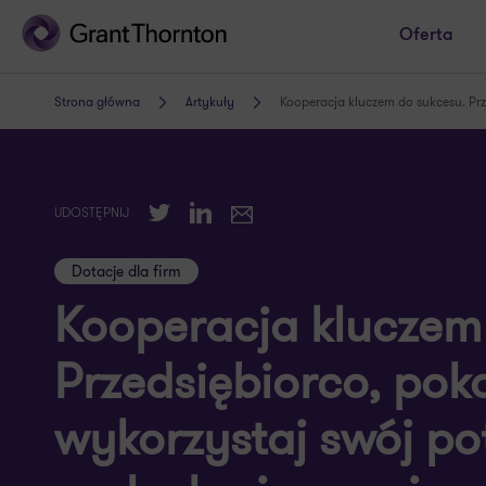
Oferta
Strona główna
Artykuły
Kooperacja kluczem do sukcesu. Prz
Twitter
LinkedIn
UDOSTĘPNIJ
E-mail
Dotacje dla firm
Kooperacja kluczem
Przedsiębiorco, poka
wykorzystaj swój po