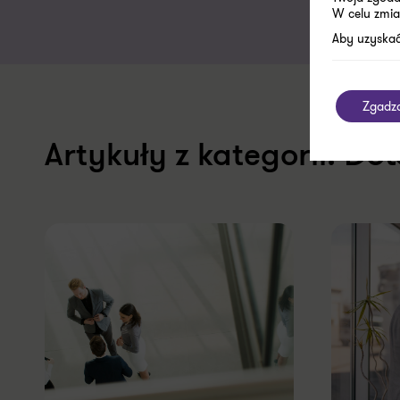
W celu zmia
Aby uzyskać
Zgadz
Dot
Artykuły z kategorii: