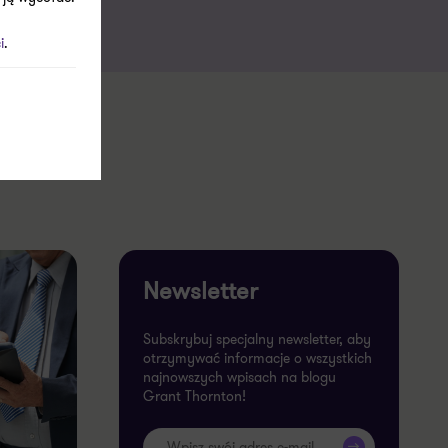
i
.
Newsletter
Subskrybuj specjalny newsletter, aby
otrzymywać informacje o wszystkich
najnowszych wpisach na blogu
Grant Thornton!
>>