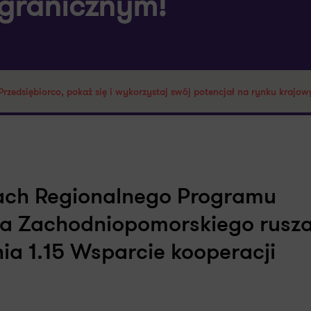
agranicznym!
rzedsiębiorco, pokaż się i wykorzystaj swój potencjał na rynku krajo
mach Regionalnego Programu
a Zachodniopomorskiego rusz
ia 1.15 Wsparcie kooperacji