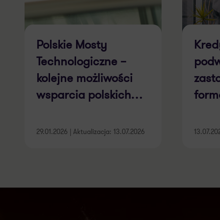
Polskie Mosty
Kred
Technologiczne –
podw
kolejne możliwości
zast
wsparcia polskich
form
MŚP w eksporcie
rama
FEN
29.01.2026 | Aktualizacja: 13.07.2026
13.07.20