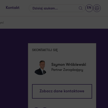
EN
Kontakt
Szukaj
GrantT
ym!
SKONTAKTUJ SIĘ
Szymon Wróblewski
Partner Zarządzający
szymon.wroblewski@pl.gt.com
Zobacz dane kontaktowe
+48 601 728 685