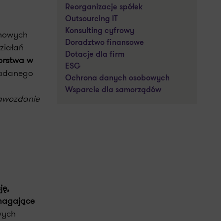
Reorganizacje spółek
Outsourcing IT
Konsulting cyfrowy
 nowych
Doradztwo finansowe
ziałań
Dotacje dla firm
orstwa w
ESG
ładanego
Ochrona danych osobowych
Wsparcie dla samorządów
awozdanie
ję,
omagające
wych