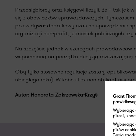
Przedsiębiorcy oraz księgowi liczyli, że – tak j
się z obowiązków sprawozdawczych. Tymczasem 12 
przewidywał dodatkowy czas na sporządzenie spr
organizacji non-profit, jednostek publicznych cz
Na szczęście jednak w szeregach prawodawców naj
wspomnianą na początku decyzją rozszerzającą p
Oby tylko stosowne regulacje zostały opublikowan
ubiegłego roku). W końcu Lex non ob ligat nisi pr
Autor: Honorata Zakrzewska-Krzyś
Grant Thorn
prawidłoweg
Wybierając
pikseli, zn
Wybierając 
pików cooki
Twoja zgoda 