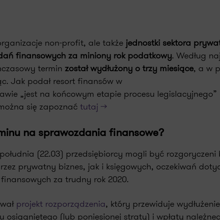
organizacje non-profit, ale także
jednostki sektora pryw
zdań finansowych za miniony rok podatkowy
. Według na
hczasowy termin
został wydłużony o trzy miesiące
, a w 
ąc. Jak podał resort finansów w
rawie „jest na końcowym etapie procesu legislacyjnego” 
 można się zapoznać
tutaj >>
rminu na sprawozdania finansowe?
ołudnia (22.03) przedsiębiorcy mogli być rozgoryczeni
zez prywatny biznes, jak i księgowych, oczekiwań dot
finansowych za trudny rok 2020.
ował
projekt rozporządzenia
, który przewiduje wydłużenie
 osiągniętego (lub poniesionej straty) i wpłaty należn