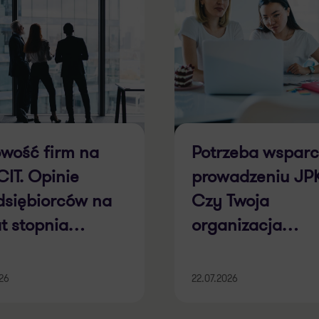
wość firm na
Potrzeba wsparc
CIT. Opinie
prowadzeniu JPK
dsiębiorców na
Czy Twoja
t stopnia
organizacja
gotowania do
potrzebuje wspa
CIT [Raport]
operacyjnego p
026
22.07.2026
JPK CIT?