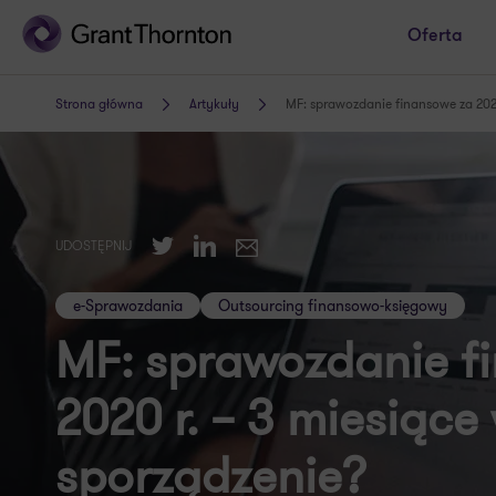
Oferta
Strona główna
Artykuły
MF: sprawozdanie finansowe za 2020
Twitter
LinkedIn
UDOSTĘPNIJ
E-mail
e-Sprawozdania
Outsourcing finansowo-księgowy
MF: sprawozdanie f
2020 r. – 3 miesiące
sporządzenie?