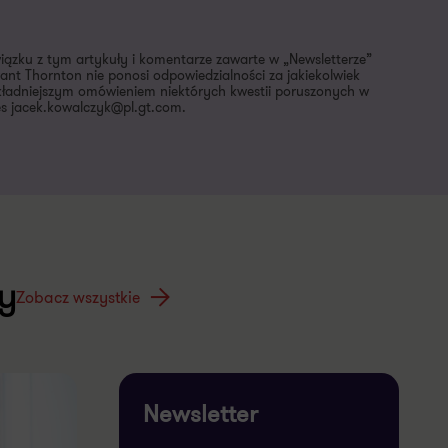
wiązku z tym artykuły i komentarze zawarte w „Newsletterze”
nt Thornton nie ponosi odpowiedzialności za jakiekolwiek
dokładniejszym omówieniem niektórych kwestii poruszonych w
es jacek.kowalczyk@pl.gt.com.
y
Zobacz wszystkie
Newsletter