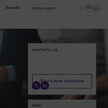
EN
Kontakt
Szukaj
GrantT
SKONTAKTUJ SIĘ
Zobacz dane kontaktowe
X
LinkedIn
USŁUGI