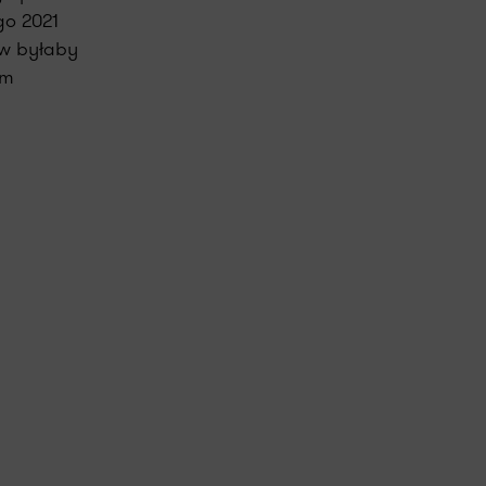
go 2021
ów byłaby
em