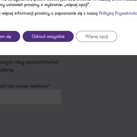
ny ustawień prosimy o wybranie: „więcej opcji”.
 więcej informacji prosimy o zapoznanie się z naszą
Polityką Prywatnośc
woich wyzwaniach
rawozdanie finansowe za 2020 r. - 3 mies
am się
Odrzuć wszystkie
Więcej opcji
oboczym aby porozmawiać
fertę.
il lub numer telefonu*