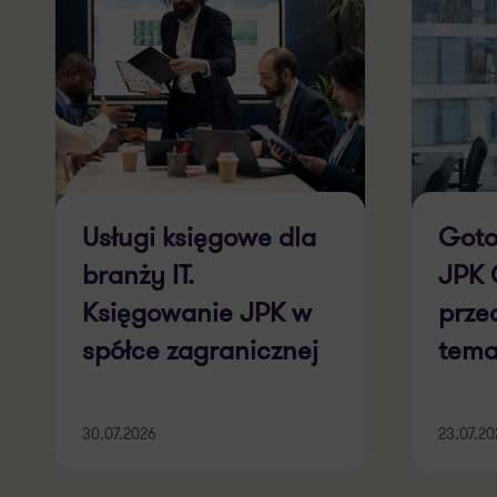
Usługi księgowe dla
Goto
branży IT.
JPK 
Księgowanie JPK w
prze
spółce zagranicznej
tema
przy
JPK 
30.07.2026
23.07.2