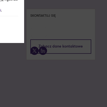
i
.
SKONTAKTUJ SIĘ
iące
Zobacz dane kontaktowe
X
LinkedIn