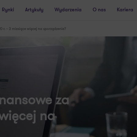
Rynki
Artykuły
Wydarzenia
O nas
Kariera
 r. – 3 miesiące więcej na sporządzenie?
inansowe za
 więcej na