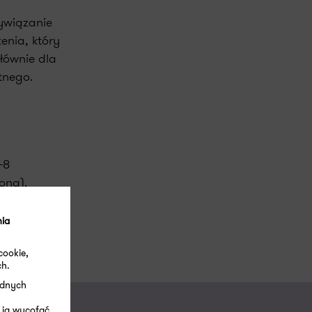
wywiązanie
enia, który
łównie dla
tnego.
-8
ona).
nia
cookie,
ch.
ędnych
 ją wycofać.