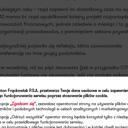
ak w ubiegłym roku – rząd zapewni im dodatkowy czas na 
marca br. rząd opublikował kolejny projekt rozporządz
awozdań finansowych, jednak zaledwie o miesiąc i to g
y organizacji pracodawców, z pominięciem sektora prywa
wyraźniej pojawiła się refleksja, która zaowocowała
referencję na inne grupy podatników.
e wcześniej, niż za pięć dwunasta (jak w przypadku CIT
omulgata (ustawa nie obowiązuje, jeśli nie została ogłosz
ton Frąckowiak P.S.A. przetwarza Twoje dane osobowe w celu zapewnie
o funkcjonowania serwisu poprzez stosowanie plików cookie.
 opcje
„Zgadzam się”
, zezwalasz operatorowi strony na używanie plików 
aczników i podobnych technologii w celach analitycznych i marketingowy
opcję „Odrzuć wszystkie” operator strony będzie korzystał tylko z niezb
e w celu prawidłowego funkcjonowania serwisu.
na korzystanie z plików cookie jest dobrowolna i w każdej chwili możesz