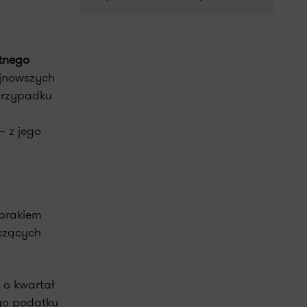
atnego
jnowszych
przypadku
– z jego
 brakiem
yczących
 o kwartał
ego podatku