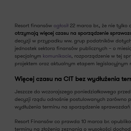
Resort finansów
ogłosił
22 marca br., że nie tylko 
otrzymają więcej czasu na sporządzenie sprawo
decyzji w przypadku ww. grup podatników dotyc
jednostek sektora finansów publicznych – o miesi
specjalnym
komunikacie
, rozporządzenie w tej sp
projektem oraz aktualnym etapem legislacyjnym
Więcej czasu na CIT bez wydłużenia te
Jeszcze do wczorajszego poniedziałkowego przedp
decyzji rządu odnośnie postulowanych zarówno pr
wydłużenia terminu na sporządzenie sprawozdań 
Resort Finansów co prawda 10 marca br. opublik
terminu na złożenia zeznania o wysokości dochodu