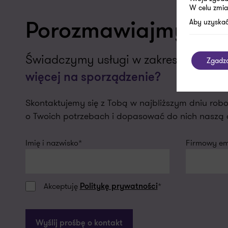
W celu zmia
Aby uzyskać
Porozmawiajmy o T
Świadczymy usługi w zakresie
MF: sp
Zgadz
więcej na sporządzenie?
Skontaktujemy się z Tobą w najbliższym dniu r
o Twoich potrzebach i dopasować do nich naszą o
Imię i nazwisko*
Firmowy ema
Akceptuję
*
Politykę prywatności
Wyślij prośbę o kontakt