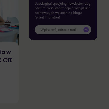
Subskrybuj specjalny newsletter, aby
otrzymywać informacje o wszystkich
najnowszych wpisach na blogu
Grant Thornton!
>>
ia w
 CIT.
rcia
rzy