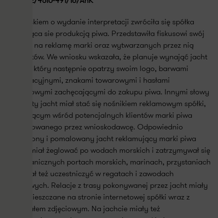
IBPB-1-2/4510-491/16/AnK
Z wnioskiem o wydanie interpretacji zwróciła się spółka
zajmująca sie produkcją piwa. Przedstawiła fiskusowi swój
pomysł na reklamę marki oraz wytwarzanych przez nią
produktów. We wniosku wskazała, że planuje wynająć jacht
morski, który następnie opatrzy swoim logo, barwami
korporacyjnymi, znakami towarowymi i hasłami
reklamowymi zachęcającymi do zakupu piwa. Innymi słowy
wynajęty jacht miał stać się nośnikiem reklamowym spółki,
promującym wśród potencjalnych klientów marki piwa
produkowanego przez wnioskodawcę. Odpowiednio
oznaczony i pomalowany jacht reklamujący marki piwa
Spółki miał żeglować po wodach morskich i zatrzymywał się
w zagranicznych portach morskich, marinach, przystaniach
itp., miał też uczestniczyć w regatach i zawodach
sportowych. Relacje z trasy pokonywanej przez jacht miały
być umieszczane na stronie internetowej spółki wraz z
materiałem zdjęciowym. Na jachcie miały też