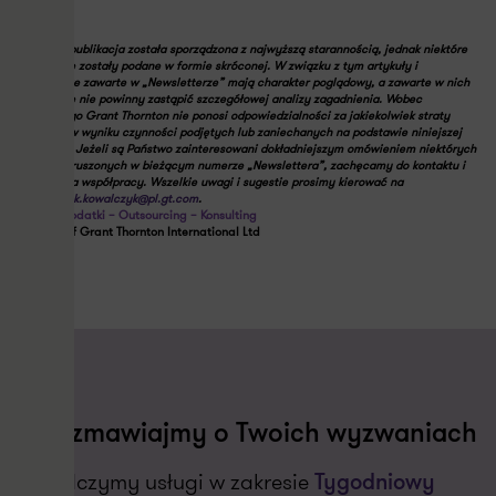
Niniejsza publikacja została sporządzona z najwyższą starannością, jednak niektóre
informacje zostały podane w formie skróconej. W związku z tym artykuły i
komentarze zawarte w „Newsletterze” mają charakter poglądowy, a zawarte w nich
informacje nie powinny zastąpić szczegółowej analizy zagadnienia. Wobec
powyższego Grant Thornton nie ponosi odpowiedzialności za jakiekolwiek straty
powstałe w wyniku czynności podjętych lub zaniechanych na podstawie niniejszej
publikacji. Jeżeli są Państwo zainteresowani dokładniejszym omówieniem niektórych
kwestii poruszonych w bieżącym numerze „Newslettera”, zachęcamy do kontaktu i
nawiązania współpracy. Wszelkie uwagi i sugestie prosimy kierować na
adres
jacek.kowalczyk@pl.gt.com
.
Audyt – Podatki – Outsourcing – Konsulting
Member of Grant Thornton International Ltd
Porozmawiajmy o Twoich wyzwaniach
Świadczymy usługi w zakresie
Tygodniowy