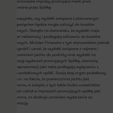
bycorganizowane imprezy promujące marki piwa
produkowane przez Spółkę.
Spółka zapytała, czy wydatki związane z planowanym
przedsięwzięciem będzie mogła zaliczyć do kosztów
podatkowych. Stanęła na stanowisku, że wydatki maja
charakter reklamowy i podlegają zaliczeniu do kosztów
podatkowych. Minister Finansów z tym stanowiskiem jednak
się nie zgodził i uznał, że wydatki związane z najmem i
przygotowaniem jachtu do podróży oraz wydatki na
organizację wydarzeń promujących Spółkę, stanowią
koszty reprezentacji jako takie podlegają wyłączeniu z
kosztów podatkowych spółki. Swoją tezę organ podatkowy
oparł m.in. na fakcie, że powierzchnia jachtu jest
ograniczona, w związku z tym także liczba uczestników
biorących udział w imprezach promujących spółkę jest
ograniczona, co skutkuje uznaniem wydarzenia za
reprezentację.