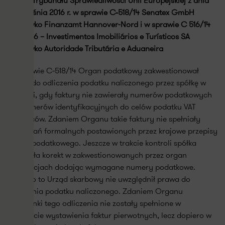
Wyrok Trybunału Sprawiedliwości Unii Europejskiej z dnia
15 września 2016 r. w sprawie C‑518/14 Senatex GmbH
przeciwko Finanzamt Hannover-Nord i w sprawie C 516/14
Barlis 06 – Investimentos Imobiliários e Turísticos SA
przeciwko Autoridade Tributária e Aduaneira
W sprawie C‑518/14 Organ podatkowy zakwestionował
prawo do odliczenia podatku naliczonego przez spółkę w
sytuacji, gdy faktury nie zawierały numerów podatkowych
lub numerów identyfikacyjnych do celów podatku VAT
odbiorców. Zdaniem Organu takie faktury nie spełniały
wymagań formalnych postawionych przez krajowe przepisy
prawa podatkowego. Jeszcze w trakcie kontroli spółka
dokonała korekt w zakwestionowanych przez organ
deklaracjach dodając wymagane numery podatkowe.
Pomimo to Urząd skarbowy nie uwzględnił prawa do
odliczenia podatku naliczonego. Zdaniem Organu
przesłanki tego odliczenia nie zostały spełnione w
momencie wystawienia faktur pierwotnych, lecz dopiero w