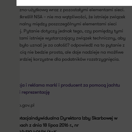
rzeczywiście stacje redukcyjno-pomiarowe stanowią całość
techniczno-użytkową wraz z pozostałymi elementami sieci.
Jak podkreślił NSA – nie ma wątpliwości, że istnieje związek
funkcjonalny między poszczególnymi elementami sieci
gazowej. Pytanie dotyczy jednak tego, czy pomiędzy tymi
elementami istnieje wystarczający związek techniczny, aby
można było uznać je za całość? odpowiedź na to pytanie z
pewnością nie bedzie prosta, ale daje nadzieje na możłiwe
inne, bardziej korzystne dla podatników rozstrzygnięcia.
Promocja i reklama marki i producent za pomocą jachtu
stanowi reprezentację
www.sip.gov.pl
Interpretacjaindywidualna Dyrektora Izby Skarbowej w
Katowicach z dnia 18 lipca 2016 r., nr