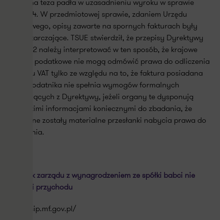
Podobna teza padła w uzasadnieniu wyroku w sprawie
C‑516/14. W przedmiotowej sprawie, zdaniem Urzędu
skarbowego, opisy zawarte na spornych fakturach były
niewystarczające. TSUE stwierdził, że przepisy Dyrektywy
2006/112 należy interpretować w ten sposób, że krajowe
organy podatkowe nie mogą odmówić prawa do odliczenia
podatku VAT tylko ze względu na to, że faktura posiadana
przez podatnika nie spełnia wymogów formalnych
wynikających z Dyrektywy, jeżeli organy te dysponują
wszystkimi informacjami koniecznymi do zbadania, że
spełnione zostały materialne przesłanki nabycia prawa do
odliczenia.
Członek zarządu z wynagrodzeniem ze spółki babci nie
stanowi przychodu
http://sip.mf.gov.pl/