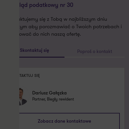
przegląd podatkowy nr 30
Skontaktujemy się z Tobą w najbliższym dniu
roboczym aby porozmawiać o Twoich potrzebach i
dopasować do nich naszą ofertę.
Poproś o kontakt
Skontaktuj się
SKONTAKTUJ SIĘ
Dariusz Gałązka
Partner, Biegły rewident
dariusz.galazka@pl.gt.com
Zobacz dane kontaktowe
+48 605 828 912