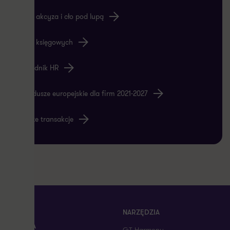
Blog akcyza i cło pod lupą
Blog księgowych
Poradnik HR
Fundusze europejskie dla firm 2021-2027
Nasze transakcje
OFERTA
NARZĘDZIA
KARIERA
GT Harmony