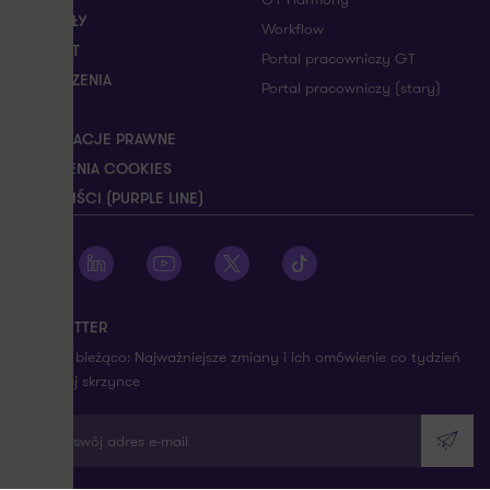
ARTYKUŁY
Workflow
KONTAKT
Portal pracowniczy GT
WYDARZENIA
Portal pracowniczy (stary)
O NAS
INFORMACJE PRAWNE
USTAWIENIA COOKIES
SYGNALIŚCI (PURPLE LINE)
Zobacz profil Grant Thornton na Facebooku
Zobacz profil Grant Thornton na LinkedIn
Zobacz profil Grant Thornton na YouTube
Zobacz profil Grant Thornton na X
Zobacz profil Grant Thorn
NEWSLETTER
Bądź na bieżąco: Najważniejsze zmiany i ich omówienie co tydzień
na twojej skrzynce
Wpisz swój adres e-mail
Wyślij