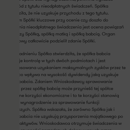
przychód z tytułu nieodpłatnych świadczeń. Spółka
stwierdziła, że nie uzyskuje przychodu z tego tytułu.
Zdaniem Spółki kluczowe przy ocenie czy doszło do
powstania nieodpłatnego świadczenia jest ocena powiązań
pomiędzy Spółką, spółką matką i spółką babcią. Organ
podatkowy całkowicie podzielił zdanie Spółki.
W uzasadnieniu Spółka stwierdziła, że spółka babcia
sprawuje kontrolę w tych dwóch podmiotach i jest
zainteresowana uzyskaniem maksymalnych zysków przez te
spółki, co wpływa na wysokość dywidendy jaką uzyskuje
spółka babcia. Zdaniem Wnioskodawcy sprawowanie
kontroli przez spółkę babcię może przynieść tej spółce
wymierne korzyści ekonomiczne i to te korzyści stanowią
swoiste wynagrodzenie za sprawowanie funkcji
zarządczych. Spółka wskazała, że zarówno Spółka jak i
spółka babcia nie uzyskują przysporzenia majątkowego po
stronie aktywów. Wnioskodawca otrzymuje świadczenia w