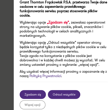
Administracyjny zmienił stanowisko co do opodatkowania
Grant Thornton Frąckowiak P.S.A. przetwarza Twoje dane
osobowe w celu zapewnienia prawidłowego
podatkiem od nieruchomości sieci gazowych. Wcześnie
funkcjonowania serwisu poprzez stosowanie plików
zasadniczo NSA zgadzał się ze stanowiskiem
cookie.
prezentowanym przez organy podatkowe, że
Wybierając opcje
„Zgadzam się”
, zezwalasz operatorowi
opodatkowaniu podatkiem od nieruchomości podlega cały
strony na używanie plików cookie, pikseli, znaczników i
obiekt infrastruktury gazowniczej, jako budowla stanowiąca
podobnych technologii w celach analitycznych i
marketingowych.
całość techniczno-użytkową. W efekcie NSA prezentował
stanowisko, że opodatkowaniu podatkiem od nieruchomości
Wybierając opcję „Odrzuć wszystkie” operator strony
będzie korzystał tylko z niezbędnych pików cookie w celu
podlegają zarówno fundamenty, jak i pozostałe, składające
prawidłowego funkcjonowania serwisu.
się na budowle, elementy sieci gazowej w postaci urządzeń
Twoja zgoda na korzystanie z plików cookie jest
technicznych służących do redukcji i pomiaru gazu
dobrowolna i w każdej chwili możesz ją wycofać. W celu
zmiany ustawień prosimy o wybranie: „więcej opcji”.
zlokalizowanych w kontenerze posadowionym na
Aby uzyskać więcej informacji prosimy o zapoznanie się z
fundamencie.
naszą
Polityką Prywatności
.
Stanowisko prezentowane aktualnie odbiega od tak
jednoznacznej oceny, że opodatkowaniu podlegają całe
sieci gazowe. W powołanych wyrokach NSA ucylił wyroki
Zgadzam się
Odrzuć wszystkie
wojewódzkich sądów administracyjnych, wskazując, że
Więcej opcji
ponownie badając sprawę winny one dokonać oceny, czy