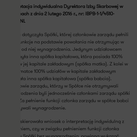
Interpretacja indywidualna Dyrektora Izby Skarbowej w
Katowicach z dnia 2 lutego 2016 r., nr: IBPB-1-1/4510-
215/15/NL
Sprawa dotyczyła Spółki, której członkowie zarządu pełnili
swoje funkcje na podstawie powołania nie otrzymując w
zamian od niej wynagrodzenia. Jedynym udziałowcem
Spółki była inna spółka kapitałowa, która posiada 100%
udział w jej kapitale zakładowym (spółka matka). Z kolei w
spółce matce 100% udziałów w kapitale zakładowym
posiadała inna spółka kapitałowa (spółka babcia).
Członkowie zarządu, którzy w Spółce nie otrzymywali
wynagrodzenia byli jednocześnie członkami zarządu spółki
babci. Za pełnienie funkcji członka zarządu w spółce babci
otrzymywali wynagrodzenie.
Spółka skierowała wniosek o interpretację indywidulną z
zapytaniem, czy w związku pełnieniem funkcji członka
zarządu Spółki bez wynagrodzenia, powinna wykazać