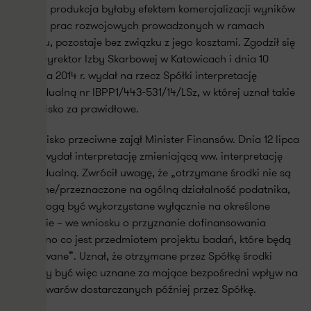
których produkcja byłaby efektem komercjalizacji wyników
badań i prac rozwojowych prowadzonych w ramach
projektu, pozostaje bez związku z jego kosztami. Zgodził się
z tym Dyrektor Izby Skarbowej w Katowicach i dnia 10
września 2014 r. wydał na rzecz Spółki interpretację
indywidualną nr IBPP1/443-531/14/LSz, w której uznał takie
stanowisko za prawidłowe.
Stanowisko przeciwne zajął Minister Finansów. Dnia 12 lipca
2016 r. wydał interpretację zmieniającą ww. interpretację
indywidualną. Zwrócił uwagę, że „otrzymane środki nie są
związane/przeznaczone na ogólną działalność podatnika,
tylko mogą być wykorzystane wyłącznie na określone
działanie – we wniosku o przyznanie dofinansowania
wskazano co jest przedmiotem projektu badań, które będą
realizowane”. Uznał, że otrzymane przez Spółkę środki
powinny być więc uznane za mające bezpośredni wpływ na
cenę towarów dostarczanych później przez Spółkę.