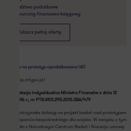
Audyt
Doradztwo podatkowe
Outsourcing finansowo-księgowy
Zobacz pełną ofertę
Dotacja na prototyp opodatkowana VAT
http://sip.mf.gov.pl/
Interpretacja indywidualna Ministra Finansów z dnia 12
lipca 2016 r., nr PT8.8101.295.2015.SBA/479
Spółka otrzymała dotację na projekt badań nad prototypem
wozu wsparcia bezpośredniego dla wojska. W związku z tym
podpisała z Narodowym Centrum Badań i Rozwoju umowę