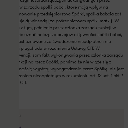
postaci czynności zarządczych dokonywanych przez
członków zarządu spółki babci, które mają wpływ na
funkcjonowanie przedsiębiorstwa Spółki, spółka babcia zaś
otrzymuje dywidendę (za pośrednictwem spółki matki). W
związku z tym, pełnienie przez członka zarządu funkcji w
zarządzie uznać należy za przejaw aktywności spółki babci,
co nie jest uznawane za świadczenie nieodpłatne i nie
stanowi przychodu w rozumieniu Ustawy CIT. W
konsekwencji, sam fakt wykonywania przez członka zarządu
swej funkcji na rzecz Spółki, pomimo że nie wiąże się z
koniecznością wypłaty wynagrodzenia przez Spółkę, nie jest
świadczeniem nieodpłatnym w rozumieniu art. 12 ust. 1 pkt 2
Ustawy CIT.
USŁUGI