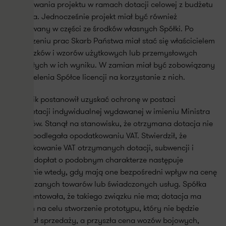
finansowania projektu w ramach dotacji celowej z budżetu
państwa. Jednocześnie projekt miał być również
realizowany w części ze środków własnych Spółki. Po
zakończeniu prac Skarb Państwa miał stać się właścicielem
wynalazków i wzorów użytkowych lub przemysłowych
powstałych w ich wyniku. W zamian miał być zobowiązany
do udzielenia Spółce licencji na korzystanie z nich.
Podatnik postanowił uzyskać ochronę w postaci
interpretacji indywidualnej wydawanej w imieniu Ministra
Finansów. Stanął na stanowisku, że otrzymana dotacja nie
będzie podlegała opodatkowaniu VAT. Stwierdził, że
opodatkowanie VAT otrzymanych dotacji, subwencji i
innych dopłat o podobnym charakterze następuje
wyłącznie wtedy, gdy mają one bezpośredni wpływ na cenę
dostarczanych towarów lub świadczonych usług. Spółka
argumentowała, że takiego związku nie ma; dotacja ma
bowiem na celu stworzenie prototypu, który nie będzie
podlegał sprzedaży, a przyszła cena wozów bojowych,