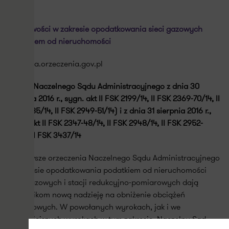
Wątpliwości w zakresie opodatkowania sieci gazowych
podatkiem od nieruchomości
www.nsa.orzeczenia.gov.pl
wyroki Naczelnego Sądu Administracyjnego z dnia 30
sierpnia 2016 r., sygn. akt II FSK 2199/14, II FSK 2369-70/14, II
FSK 2785/14, II FSK 2949-51/14) i z dnia 31 sierpnia 2016 r.,
sygn. akt II FSK 2347-48/14, II FSK 2948/14, II FSK 2952-
54/14, II FSK 3437/14
Najnowsze orzeczenia Naczelnego Sądu Administracyjnego
w zakresie opodatkowania podatkiem od nieruchomości
sieci gazowych i stacji redukcyjno-pomiarowych dają
podatnikom nową nadzieję na obniżenie obciążeń
podatkowych. W powołanych wyrokach, jak i we
wcześniejszych wyrokach w tym zakresie, Naczelny Sąd