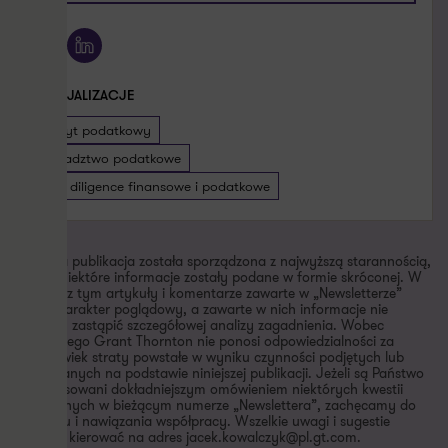
X
LinkedIn
SPECJALIZACJE
Audyt podatkowy
Doradztwo podatkowe
Due diligence finansowe i podatkowe
Niniejsza publikacja została sporządzona z najwyższą starannością,
jednak niektóre informacje zostały podane w formie skróconej. W
związku z tym artykuły i komentarze zawarte w „Newsletterze”
mają charakter poglądowy, a zawarte w nich informacje nie
powinny zastąpić szczegółowej analizy zagadnienia. Wobec
powyższego Grant Thornton nie ponosi odpowiedzialności za
jakiekolwiek straty powstałe w wyniku czynności podjętych lub
zaniechanych na podstawie niniejszej publikacji. Jeżeli są Państwo
zainteresowani dokładniejszym omówieniem niektórych kwestii
poruszonych w bieżącym numerze „Newslettera”, zachęcamy do
kontaktu i nawiązania współpracy. Wszelkie uwagi i sugestie
prosimy kierować na adres jacek.kowalczyk@pl.gt.com.