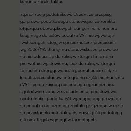
dniu dokonania korekt faktur.
TSUE przyznał rację podatnikowi. Orzekł, że przepisy
krajowego prawa podatkowego stanowiące, że korekta
faktur dotycząca obowiązkowych danych m.in. numeru
identyfikacyjnego do celów podatku VAT nie wywołuje
skutków wstecznych, stoją w sprzeczności z przepisami
Dyrektywy 2006/112. Stanął na stanowisku, że prawo do
odliczenia nie odnosi się do roku, w którym ta faktura
została pierwotnie wystawiona, lecz do roku, w którym
faktura ta została skorygowana. Trybunał podkreślił, że
prawo do odliczenia stanowi integralną część mechanizmu
podatku VAT i co do zasady nie podlega ograniczeniu.
Ponadto, jak stwierdzono w uzasadnieniu, podstawowa
zasada neutralności podatku VAT wymaga, aby prawo do
odliczenia podatku naliczonego zostało przyznane w razie
spełnienia przesłanek materialnych, nawet jeśli podatnicy
nie spełnili niektórych wymogów formalnych.