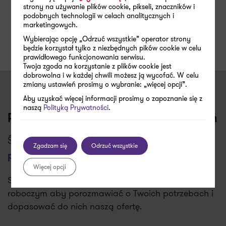
strony na używanie plików cookie, pikseli, znaczników i
Zmiany w KSH – wzmocnienie pozycji rad
podobnych technologii w celach analitycznych i
nadzorczych
marketingowych.
Wybierając opcję „Odrzuć wszystkie” operator strony
będzie korzystał tylko z niezbędnych pików cookie w celu
prawidłowego funkcjonowania serwisu.
Twoja zgoda na korzystanie z plików cookie jest
dobrowolna i w każdej chwili możesz ją wycofać. W celu
zmiany ustawień prosimy o wybranie: „więcej opcji”.
Aby uzyskać więcej informacji prosimy o zapoznanie się z
naszą
Polityką Prywatności
.
Porozmawiajmy o Twoich wyzwaniach
Świadczymy usługi w zakresie
Kancelaria
Zgadzam się
Odrzuć wszystkie
prawna
Więcej opcji
Skontaktujemy się z Tobą w najbliższym dniu
roboczym aby porozmawiać o Twoich potrzebach i
dopasować do nich naszą ofertę.