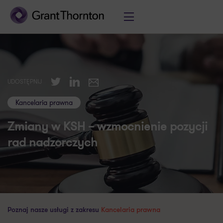
Twitter
LinkedIn
UDOSTĘPNIJ
E-mail
Kancelaria prawna
Zmiany w KSH – wzmocnienie pozycji
rad nadzorczych
Poznaj nasze usługi z zakresu
Kancelaria prawna