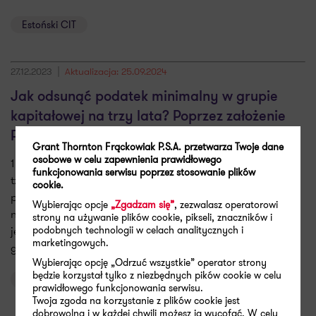
Estoński CIT
27.12.2023
Aktualizacja: 25.09.2024
Jak odsunąć podatek minimalny w grupie
kapitałowej na trzy lata? Poprzez założenie
PGK
Grant Thornton Frąckowiak P.S.A. przetwarza Twoje dane
osobowe w celu zapewnienia prawidłowego
1 stycznia 2024 r. zaczęły obowiązywać przepisy dotyczące
funkcjonowania serwisu poprzez stosowanie plików
tzw. podatku minimalnego. W praktyce obowiązek został
cookie.
przewidziany dla podatników, którzy osiągnęli straty lub
Wybierając opcje
„Zgadzam się”
, zezwalasz operatorowi
niską rentowność w danym roku podatkowym. Zwracamy
strony na używanie plików cookie, pikseli, znaczników i
jednak uwagę na możliwość jego odsunięcia przez niektóre
podobnych technologii w celach analitycznych i
marketingowych.
grupy kapitałowe o nawet trzy lata.
Wybierając opcję „Odrzuć wszystkie” operator strony
będzie korzystał tylko z niezbędnych pików cookie w celu
Kancelaria prawna
Podatek minimalny
prawidłowego funkcjonowania serwisu.
Twoja zgoda na korzystanie z plików cookie jest
dobrowolna i w każdej chwili możesz ją wycofać. W celu