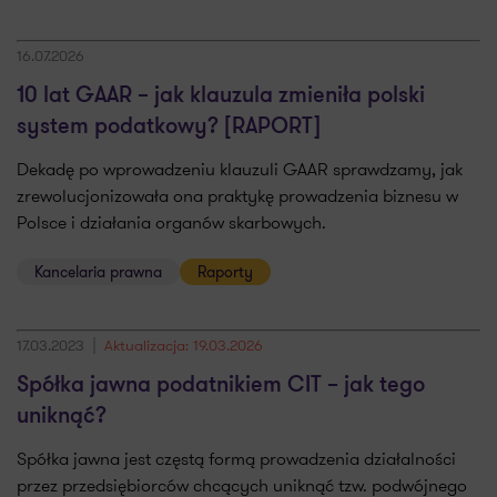
16.07.2026
10 lat GAAR – jak klauzula zmieniła polski
system podatkowy? [RAPORT]
Dekadę po wprowadzeniu klauzuli GAAR sprawdzamy, jak
zrewolucjonizowała ona praktykę prowadzenia biznesu w
Polsce i działania organów skarbowych.
Kancelaria prawna
Raporty
17.03.2023
Aktualizacja: 19.03.2026
Spółka jawna podatnikiem CIT – jak tego
uniknąć?
Spółka jawna jest częstą formą prowadzenia działalności
przez przedsiębiorców chcących uniknąć tzw. podwójnego