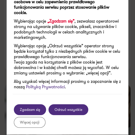
osobowe w celu zapewnienia prawidłowego
10 lat GAAR – jak klauzula zmieniła
funkcjonowania serwisu poprzez stosowanie plików
cookie.
polski system podatkowy?
Wybierając opcje
„Zgadzam się”
, zezwalasz operatorowi
[RAPORT]
strony na używanie plików cookie, pikseli, znaczników i
podobnych technologii w celach analitycznych i
marketingowych.
Wybierając opcję „Odrzuć wszystkie” operator strony
będzie korzystał tylko z niezbędnych pików cookie w celu
prawidłowego funkcjonowania serwisu.
16.07.2026
Twoja zgoda na korzystanie z plików cookie jest
dobrowolna i w każdej chwili możesz ją wycofać. W celu
zmiany ustawień prosimy o wybranie: „więcej opcji”.
Aby uzyskać więcej informacji prosimy o zapoznanie się z
naszą
Polityką Prywatności
.
Zgadzam się
Odrzuć wszystkie
Więcej opcji