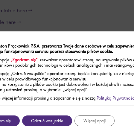
ilable here >>
e here >>
Prawna
spółka komandytowa >>
|
ENG
available here
ton Frąckowiak P.S.A. przetwarza Twoje dane osobowe w celu zapewnie
o funkcjonowania serwisu poprzez stosowanie plików cookie.
26)
 opcje
„Zgadzam się”
, zezwalasz operatorowi strony na używanie plików 
aczników i podobnych technologii w celach analitycznych i marketingowy
rawna Sp. k.
(obecnie: Grant Thornton Legal Szysz
opcję „Odrzuć wszystkie” operator strony będzie korzystał tylko z niezb
e w celu prawidłowego funkcjonowania serwisu.
na korzystanie z plików cookie jest dobrowolna i w każdej chwili możesz
ny ustawień prosimy o wybranie: „więcej opcji”.
 więcej informacji prosimy o zapoznanie się z naszą
Polityką Prywatnośc
onferencji, spotkań biznesowych)
am się
Odrzuć wszystkie
Więcej opcji