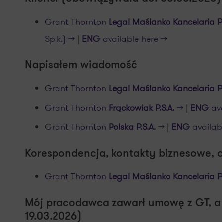
Grant Thornton
Legal Maślanko Kancelaria P
Sp.k.) >>
|
ENG
available here >>
Napisałem wiadomość
Grant Thornton
Legal Maślanko Kancelaria 
Grant Thornton
Frąckowiak
P.S.A.
>>
|
ENG
ava
Grant Thornton
Polska
P.S.A.
>>
|
ENG
availabl
Korespondencja, kontakty biznesowe, 
Grant Thornton
Legal Maślanko Kancelaria 
Mój pracodawca zawarł umowę z GT, a 
19.03.2026)