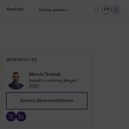
EN
Kontakt
Szukaj
GrantT
SKONTAKTUJ SIĘ
Marcin Troszak
Inspektor ochrony danych
(IOD)
iod@pl.gt.com
Zobacz dane kontaktowe
X
LinkedIn