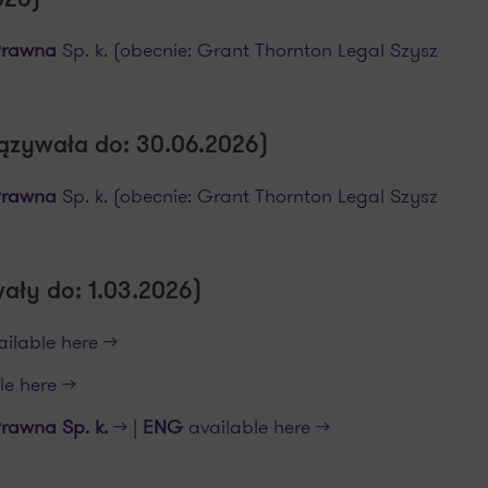
026)
Prawna
Sp. k. (obecnie: Grant Thornton Legal Szysz
ązywała do: 30.06.2026)
Prawna
Sp. k. (obecnie: Grant Thornton Legal Szysz
ły do: 1.03.2026)
ilable here >>
e here >>
Prawna
Sp. k.
>>
|
ENG
available here >>