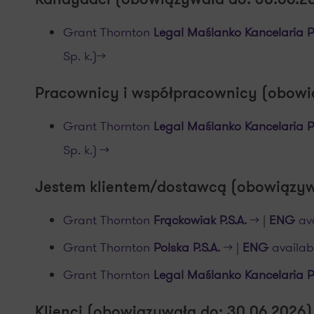
Kandydaci (obowiązywała do: 30.06.2
Grant Thornton
Legal Maślanko Kancelaria 
Sp. k.)>>
Pracownicy i współpracownicy (obowi
Grant Thornton
Legal Maślanko Kancelaria 
Sp. k.) >>
Jestem klientem/dostawcą (obowiązywa
Grant Thornton
Frąckowiak
P.S.A.
>>
|
ENG
ava
Grant Thornton
Polska
P.S.A.
>>
|
ENG
availabl
Grant Thornton
Legal Maślanko Kancelaria 
Klienci (obowiązywała do: 30.06.2026)