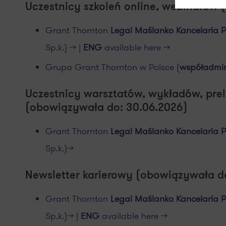
Uczestnicy szkoleń online, webinarów 
Grant Thornton
Legal Maślanko Kancelaria 
Sp.k.) >>
|
ENG
available here >>
Grupa Grant Thornton w Polsce (
współadmin
Uczestnicy warsztatów, wykładów, prel
(obowiązywała do: 30.06.2026)
Grant Thornton
Legal Maślanko Kancelaria 
Sp.k.)>>
Newsletter karierowy (obowiązywała d
Grant Thornton
Legal Maślanko Kancelaria 
Sp.k.)>>
|
ENG
available here >>