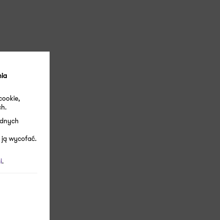
nia
cookie,
ch.
ędnych
 ją wycofać.
i
.