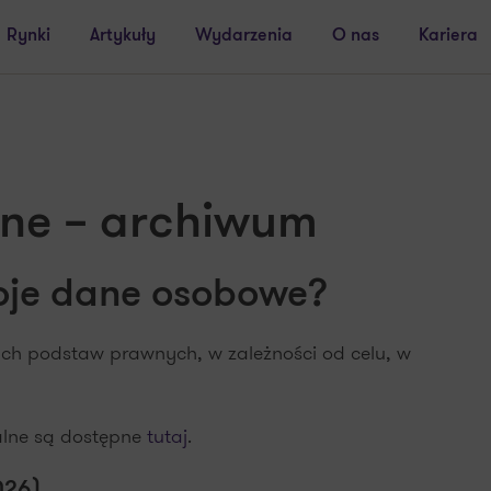
Rynki
Artykuły
Wydarzenia
O nas
Kariera
jne – archiwum
oje dane osobowe?
h podstaw prawnych, w zależności od celu, w
ualne są dostępne
tutaj
.