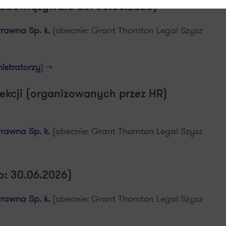
(obowiązywała do: 30.06.2026)
Prawna
Sp. k.
(obecnie: Grant Thornton Legal Szysz
istratorzy
) >>
ekcji (organizowanych przez HR)
Prawna
Sp. k.
(obecnie: Grant Thornton Legal Szysz
o: 30.06.2026)
Prawna
Sp. k.
(obecnie: Grant Thornton Legal Szysz