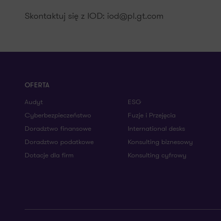
Skontaktuj się z IOD: iod@pl.gt.com
OFERTA
Audyt
ESG
Cyberbezpieczeństwo
Fuzje i Przejęcia
Doradztwo finansowe
International desks
Doradztwo podatkowe
Konsulting biznesowy
Dotacje dla firm
Konsulting cyfrowy