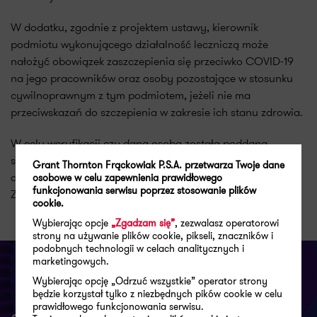
W dodatku, zgodnie z projektem ustawy, kierownik
podmiotu wykonującego działalność leczniczą może
nałożyć obowiązek zaszczepienia się przeciwko COVID-19
na jego pracowników oraz osoby pozostające w stosunku
cywilnoprawnym z tym podmiotem, jeżeli nie ma
przeciwskazań do szczepienia w zakresie ich stanu zdrowia.
W celu weryfikacji czy dana osoba została poddana
szczepieniu przeciwko COVID-19, będzie stosowana nowa
Grant Thornton Frąckowiak P.S.A. przetwarza Twoje dane
aplikacja mobilna udostępniona przez Ministerstwo
osobowe w celu zapewnienia prawidłowego
funkcjonowania serwisu poprzez stosowanie plików
Zdrowia.
cookie.
Wybierając opcje
„Zgadzam się”
, zezwalasz operatorowi
strony na używanie plików cookie, pikseli, znaczników i
podobnych technologii w celach analitycznych i
marketingowych.
Wybierając opcję „Odrzuć wszystkie” operator strony
będzie korzystał tylko z niezbędnych pików cookie w celu
prawidłowego funkcjonowania serwisu.