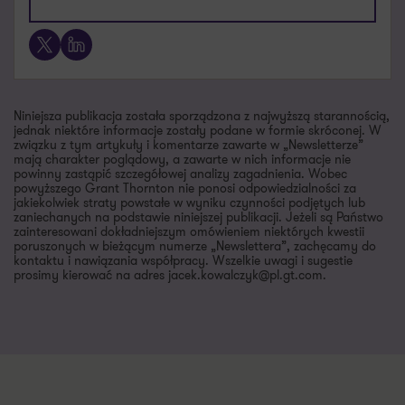
X
LinkedIn
Niniejsza publikacja została sporządzona z najwyższą starannością,
jednak niektóre informacje zostały podane w formie skróconej. W
związku z tym artykuły i komentarze zawarte w „Newsletterze”
mają charakter poglądowy, a zawarte w nich informacje nie
powinny zastąpić szczegółowej analizy zagadnienia. Wobec
powyższego Grant Thornton nie ponosi odpowiedzialności za
jakiekolwiek straty powstałe w wyniku czynności podjętych lub
zaniechanych na podstawie niniejszej publikacji. Jeżeli są Państwo
zainteresowani dokładniejszym omówieniem niektórych kwestii
poruszonych w bieżącym numerze „Newslettera”, zachęcamy do
kontaktu i nawiązania współpracy. Wszelkie uwagi i sugestie
prosimy kierować na adres jacek.kowalczyk@pl.gt.com.