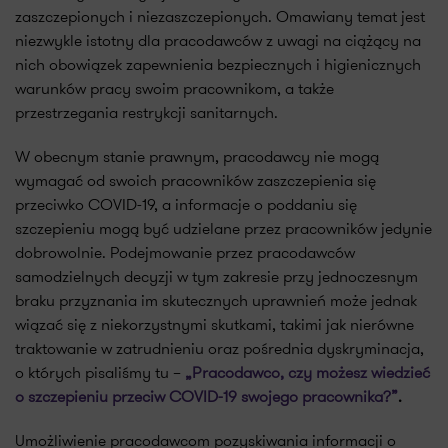
zaszczepionych i niezaszczepionych. Omawiany temat jest
niezwykle istotny dla pracodawców z uwagi na ciążący na
nich obowiązek zapewnienia bezpiecznych i higienicznych
warunków pracy swoim pracownikom, a także
przestrzegania restrykcji sanitarnych.
W obecnym stanie prawnym, pracodawcy nie mogą
wymagać od swoich pracowników zaszczepienia się
przeciwko COVID-19, a informacje o poddaniu się
szczepieniu mogą być udzielane przez pracowników jedynie
dobrowolnie. Podejmowanie przez pracodawców
samodzielnych decyzji w tym zakresie przy jednoczesnym
braku przyznania im skutecznych uprawnień może jednak
wiązać się z niekorzystnymi skutkami, takimi jak nierówne
traktowanie w zatrudnieniu oraz pośrednia dyskryminacja,
o których pisaliśmy tu –
„Pracodawco, czy możesz wiedzieć
o szczepieniu przeciw COVID-19 swojego pracownika?”
.
Umożliwienie pracodawcom pozyskiwania informacji o