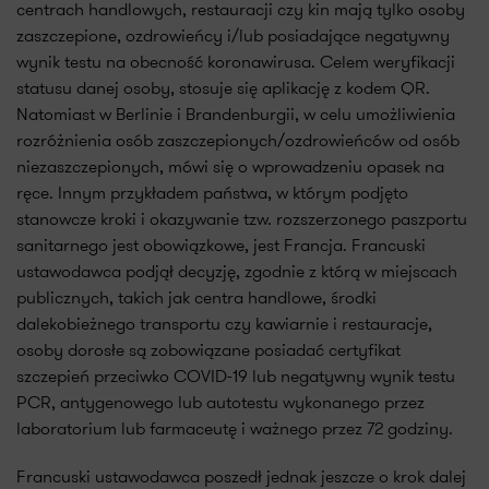
centrach handlowych, restauracji czy kin mają tylko osoby
zaszczepione, ozdrowieńcy i/lub posiadające negatywny
wynik testu na obecność koronawirusa. Celem weryfikacji
statusu danej osoby, stosuje się aplikację z kodem QR.
Natomiast w Berlinie i Brandenburgii, w celu umożliwienia
rozróżnienia osób zaszczepionych/ozdrowieńców od osób
niezaszczepionych, mówi się o wprowadzeniu opasek na
ręce. Innym przykładem państwa, w którym podjęto
stanowcze kroki i okazywanie tzw. rozszerzonego paszportu
sanitarnego jest obowiązkowe, jest Francja. Francuski
ustawodawca podjął decyzję, zgodnie z którą w miejscach
publicznych, takich jak centra handlowe, środki
dalekobieżnego transportu czy kawiarnie i restauracje,
osoby dorosłe są zobowiązane posiadać certyfikat
szczepień przeciwko COVID-19 lub negatywny wynik testu
PCR, antygenowego lub autotestu wykonanego przez
laboratorium lub farmaceutę i ważnego przez 72 godziny.
Francuski ustawodawca poszedł jednak jeszcze o krok dalej