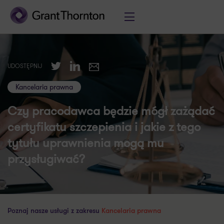
Twitter
LinkedIn
UDOSTĘPNIJ
E-mail
Kancelaria prawna
Czy pracodawca będzie mógł zażądać
certyfikatu szczepienia i jakie z tego
tytułu uprawnienia mogą mu
przysługiwać?
Poznaj nasze usługi z zakresu
Kancelaria prawna