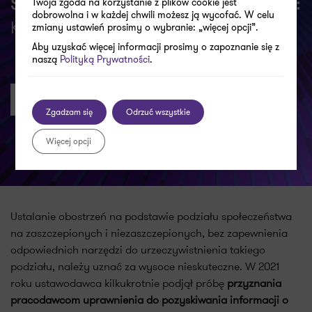
Twoja zgoda na korzystanie z plików cookie jest
Skorzystaj z naszych usług w zakresie:
dobrowolna i w każdej chwili możesz ją wycofać. W celu
Kancelaria prawna
zmiany ustawień prosimy o wybranie: „więcej opcji”.
Aby uzyskać więcej informacji prosimy o zapoznanie się z
naszą
Polityką Prywatności
.
Dowiedz się więcej
Zgadzam się
Odrzuć wszystkie
Więcej opcji
Ustalanie obostrzeń na podstawie podziału społeczeństwa
na zaszczepionych i niezaszczepionych, bez zapewnienia
odpowiednich narzędzi do urzeczywistnienia takiego
podziału, należy uznać za wysoce nieskuteczne. W 2021
roku ustawodawca kilkukrotnie podjął próbę
przyznania
pracodawcom uprawnienia do pozyskiwania informacji o