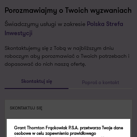
Porozmawiajmy o Twoich wyzwaniach
Świadczymy usługi w zakresie
Polska Strefa
Inwestycji
Skontaktujemy się z Tobą w najbliższym dniu
roboczym aby porozmawiać o Twoich potrzebach i
dopasować do nich naszą ofertę.
Poproś o kontakt
Skontaktuj się
SKONTAKTUJ SIĘ
Patryk Kanigowski
Grant Thornton Frąckowiak P.S.A. przetwarza Twoje dane
Supervisor, Radca prawny
osobowe w celu zapewnienia prawidłowego