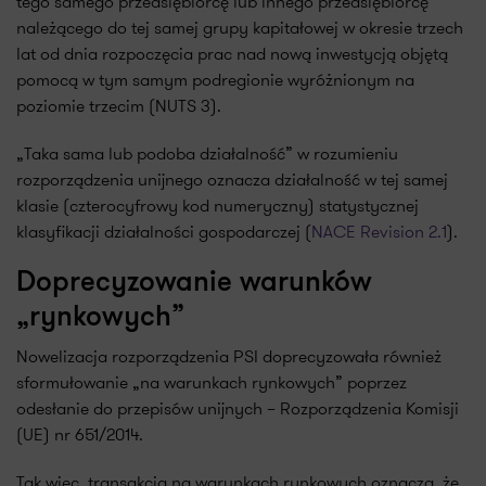
tego samego przedsiębiorcę lub innego przedsiębiorcę
należącego do tej samej grupy kapitałowej w okresie trzech
lat od dnia rozpoczęcia prac nad nową inwestycją objętą
pomocą w tym samym podregionie wyróżnionym na
poziomie trzecim (NUTS 3).
„Taka sama lub podoba działalność” w rozumieniu
rozporządzenia unijnego oznacza działalność w tej samej
klasie (czterocyfrowy kod numeryczny) statystycznej
klasyfikacji działalności gospodarczej (
NACE Revision 2.1
).
Doprecyzowanie warunków
„rynkowych”
Nowelizacja rozporządzenia PSI doprecyzowała również
sformułowanie „na warunkach rynkowych” poprzez
odesłanie do przepisów unijnych – Rozporządzenia Komisji
(UE) nr 651/2014.
Tak więc, transakcja na warunkach rynkowych oznacza, że