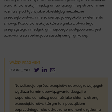
warunki transakcji między umawiającymi się stronami nie
różnią się od tych, jakie określiłyby niezależne
przedsiębiorstwa, i nie zawierają jakiegokolwiek elementu
zmowy. Każda transakcja, która wynika z otwartego,
przejrzystego i niedyskryminującego postępowania, jest
uznawana za spełniającą zasadę ceny rynkowej.
WAŻNY FRAGMENT
Twitter
LinkedIn
E-mail
UDOSTĘPNIJ
Nowelizacja oprócz przepisów doprecyzowujących
wydłuża termin obowiązywania decyzji o
wsparciu, co należy oceniać jako ukłon w stronę
przedsiębiorców, którym to z początkiem
poprzedniego roku odroczono moment uzyskania