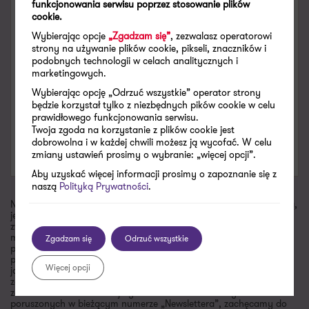
funkcjonowania serwisu poprzez stosowanie plików
cookie.
patryk.kanigowski@pl.gt.com
Wybierając opcje
„Zgadzam się”
, zezwalasz operatorowi
Zobacz dane kontaktowe
strony na używanie plików cookie, pikseli, znaczników i
+48 885 887 282
podobnych technologii w celach analitycznych i
marketingowych.
X
LinkedIn
Wybierając opcję „Odrzuć wszystkie” operator strony
będzie korzystał tylko z niezbędnych pików cookie w celu
prawidłowego funkcjonowania serwisu.
Twoja zgoda na korzystanie z plików cookie jest
SPECJALIZACJE
dobrowolna i w każdej chwili możesz ją wycofać. W celu
Doradztwo podatkowe
zmiany ustawień prosimy o wybranie: „więcej opcji”.
Aby uzyskać więcej informacji prosimy o zapoznanie się z
naszą
Polityką Prywatności
.
Niniejsza publikacja została sporządzona z najwyższą starannością,
jednak niektóre informacje zostały podane w formie skróconej. W
związku z tym artykuły i komentarze zawarte w „Newsletterze”
mają charakter poglądowy, a zawarte w nich informacje nie
Zgadzam się
Odrzuć wszystkie
powinny zastąpić szczegółowej analizy zagadnienia. Wobec
powyższego Grant Thornton nie ponosi odpowiedzialności za
Więcej opcji
jakiekolwiek straty powstałe w wyniku czynności podjętych lub
zaniechanych na podstawie niniejszej publikacji. Jeżeli są Państwo
zainteresowani dokładniejszym omówieniem niektórych kwestii
poruszonych w bieżącym numerze „Newslettera”, zachęcamy do