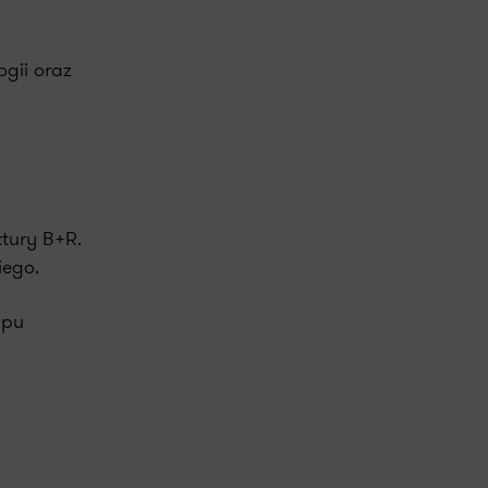
gii oraz
tury B+R.
iego.
ypu