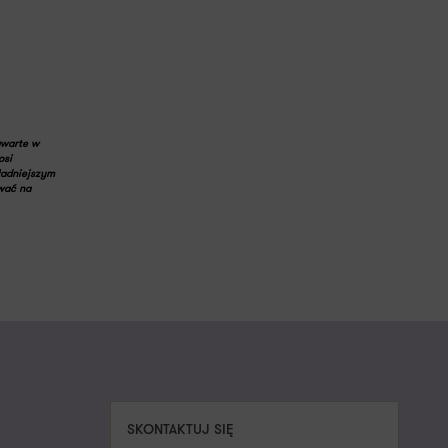
awarte w
osi
ładniejszym
wać na
SKONTAKTUJ SIĘ