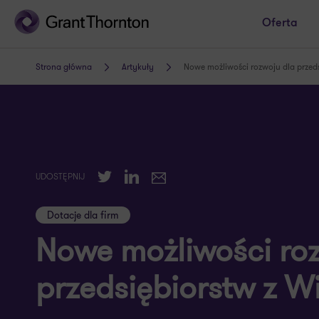
Oferta
Strona główna
Artykuły
Nowe możliwości rozwoju dla przeds
Twitter
LinkedIn
UDOSTĘPNIJ
E-mail
Dotacje dla firm
Nowe możliwości ro
przedsiębiorstw z Wi