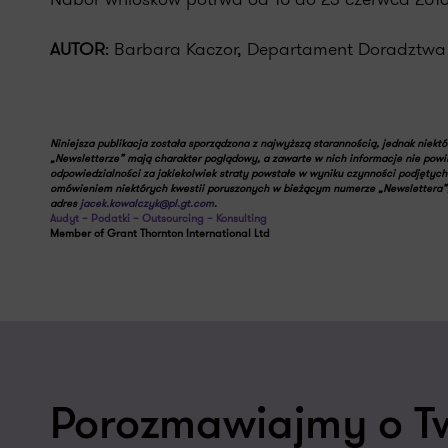
AUTOR
: Barbara Kaczor, Departament Doradztwa
Niniejsza publikacja została sporządzona z najwyższą starannością, jednak niekt
„Newsletterze” mają charakter poglądowy, a zawarte w nich informacje nie powi
odpowiedzialności za jakiekolwiek straty powstałe w wyniku czynności podjętych 
omówieniem niektórych kwestii poruszonych w bieżącym numerze „Newslettera”, 
adres
jacek.kowalczyk@pl.gt.com
.
Audyt – Podatki – Outsourcing – Konsulting
Member of Grant Thornton International Ltd
Porozmawiajmy o T