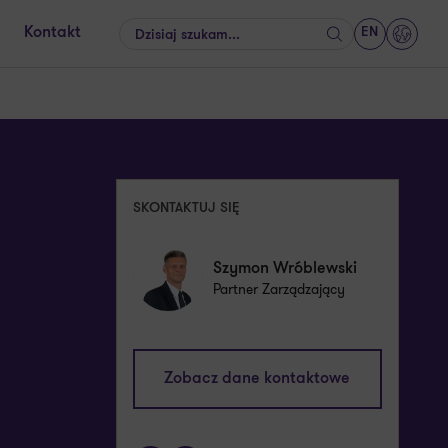
EN
Kontakt
Szukaj
GrantT
SKONTAKTUJ SIĘ
Szymon Wróblewski
Partner Zarządzający
szymon.wroblewski@pl.gt.com
Zobacz dane kontaktowe
+48 601 728 685