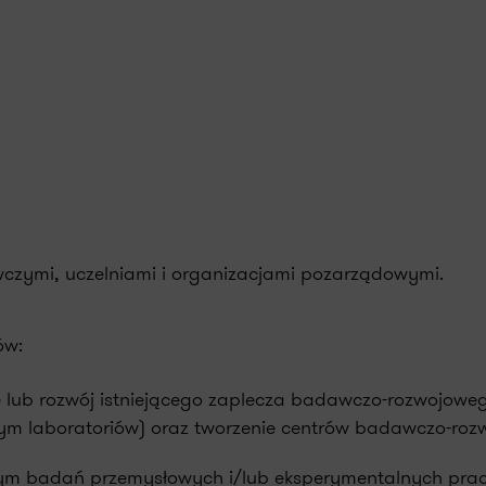
wczymi, uczelniami i organizacjami pozarządowymi.
ów:
e lub rozwój istniejącego zaplecza badawczo-rozwojowe
tym laboratoriów) oraz tworzenie centrów badawczo-roz
tym badań przemysłowych i/lub eksperymentalnych pra