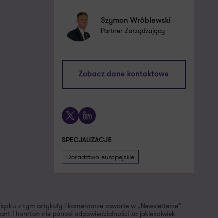
Szymon Wróblewski
Partner Zarządzający
szymon.wroblewski@pl.gt.com
Zobacz dane kontaktowe
+48 601 728 685
X
LinkedIn
SPECJALIZACJE
Doradztwo europejskie
wiązku z tym artykuły i komentarze zawarte w „Newsletterze”
nt Thornton nie ponosi odpowiedzialności za jakiekolwiek