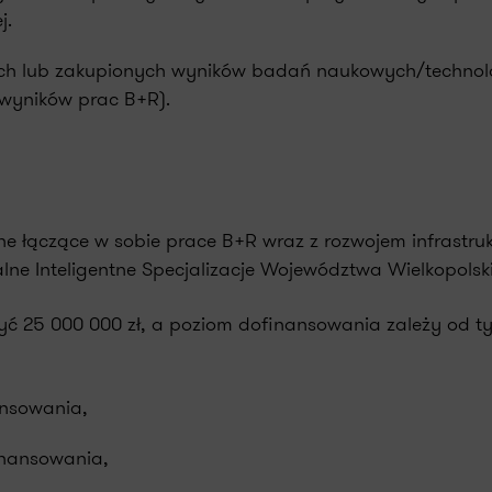
j.
ch lub zakupionych wyników badań naukowych/technolo
 wyników prac B+R).
e łączące w sobie prace B+R wraz z rozwojem infrastruk
lne Inteligentne Specjalizacje Województwa Wielkopolsk
yć 25 000 000 zł, a poziom dofinansowania zależy od t
ansowania,
inansowania,