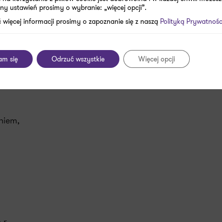
ny ustawień prosimy o wybranie: „więcej opcji”.
 więcej informacji prosimy o zapoznanie się z naszą
Polityką Prywatnośc
am się
Odrzuć wszystkie
Więcej opcji
wdrożenia wyników badań:
niem,
r.