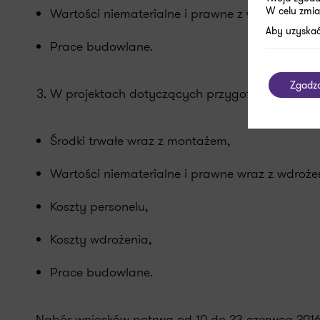
W celu zmia
Wartości niematerialne i prawne z wdrożeniem,
Aby uzyskać
Prace budowlane.
Zgadz
W projektach dotyczących przygotowania do 
Środki trwałe wraz z montażem,
Wartości niematerialne i prawne wraz z wdroże
Koszty personelu,
Koszty wdrożenia,
Prace budowlane.
Nabór wniosków potrwa od 10 do 23 czerwca 2016 