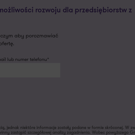
ożliwości rozwoju dla przedsiębiorstw z
oboczym aby porozmawiać
fertę.
il lub numer telefonu*
cią, jednak niektóre informacje zostały podane w formie skróconej. W z
inny zastąpić szczegółowej analizy zagadnienia. Wobec powyższego Gra