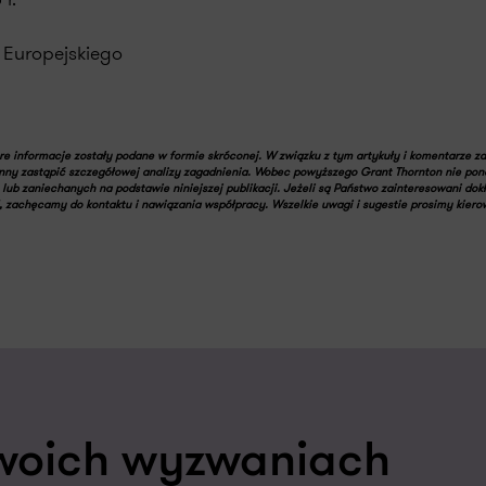
 Europejskiego
óre informacje zostały podane w formie skróconej. W związku z tym artykuły i komentarze z
nny zastąpić szczegółowej analizy zagadnienia. Wobec powyższego Grant Thornton nie pon
lub zaniechanych na podstawie niniejszej publikacji. Jeżeli są Państwo zainteresowani dok
zachęcamy do kontaktu i nawiązania współpracy. Wszelkie uwagi i sugestie prosimy kiero
woich wyzwaniach