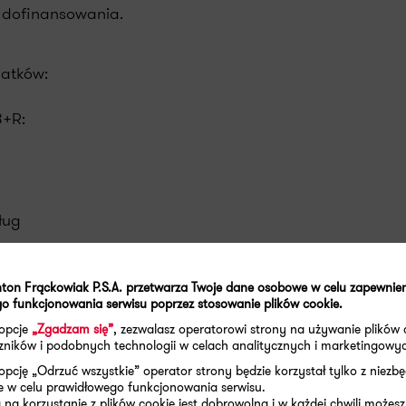
 dofinansowania.
datków:
B+R:
ług
totypu, linii pilotażowej.
ton Frąckowiak P.S.A. przetwarza Twoje dane osobowe w celu zapewnie
o funkcjonowania serwisu poprzez stosowanie plików cookie.
ry B+R:
 opcje
„Zgadzam się”
, zezwalasz operatorowi strony na używanie plików 
aczników i podobnych technologii w celach analitycznych i marketingowy
opcję „Odrzuć wszystkie” operator strony będzie korzystał tylko z niezb
e w celu prawidłowego funkcjonowania serwisu.
na korzystanie z plików cookie jest dobrowolna i w każdej chwili możesz