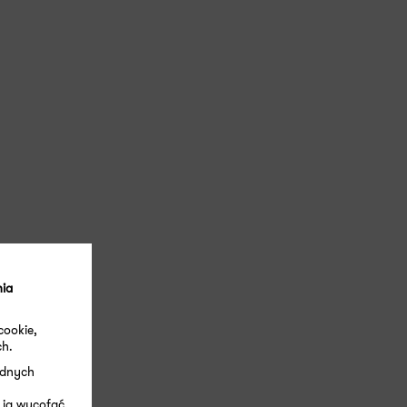
nia
cookie,
ch.
ędnych
 ją wycofać.