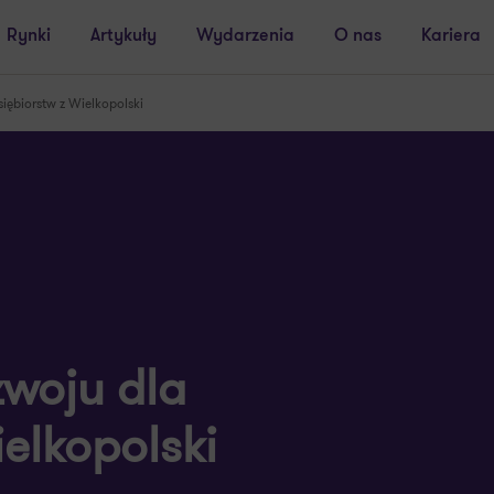
Rynki
Artykuły
Wydarzenia
O nas
Kariera
iębiorstw z Wielkopolski
zwoju dla
elkopolski