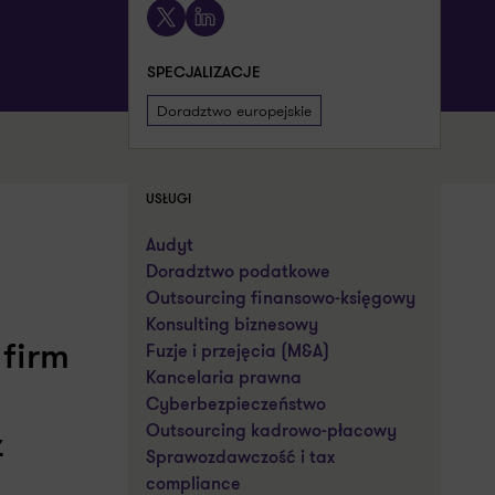
X
LinkedIn
SPECJALIZACJE
Doradztwo europejskie
USŁUGI
Audyt
Doradztwo podatkowe
Outsourcing finansowo-księgowy
Konsulting biznesowy
 firm
Fuzje i przejęcia (M&A)
Kancelaria prawna
Cyberbezpieczeństwo
Outsourcing kadrowo-płacowy
ż
Sprawozdawczość i tax
compliance