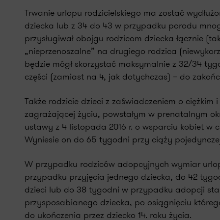
Trwanie urlopu rodzicielskiego ma zostać wydłuż
dziecka lub z 34 do 43 w przypadku porodu mnogi
przysługiwał obojgu rodzicom dziecka łącznie (ta
„nieprzenoszalne” na drugiego rodzica (niewykorz
będzie mógł skorzystać maksymalnie z 32/34 tygod
części (zamiast na 4, jak dotychczas) – do zakoń
Także rodzicie dzieci z zaświadczeniem o ciężkim 
zagrażającej życiu, powstałym w prenatalnym okres
ustawy z 4 listopada 2016 r. o wsparciu kobiet w c
Wyniesie on do 65 tygodni przy ciąży pojedyncze
W przypadku rodziców adopcyjnych wymiar urlopu 
przypadku przyjęcia jednego dziecka, do 42 tygo
dzieci lub do 38 tygodni w przypadku adopcji sta
przysposabianego dziecka, po osiągnięciu któreg
do ukończenia przez dziecko 14. roku życia.