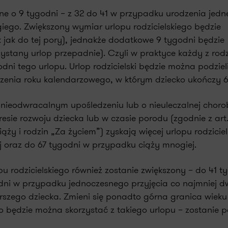
one o 9 tygodni – z 32 do 41 w przypadku urodzenia jed
ego. Zwiększony wymiar urlopu rodzicielskiego będzie
k jak do tej pory), jednakże dodatkowe 9 tygodni będzie
ystany urlop przepadnie). Czyli w praktyce każdy z rod
ni tego urlopu. Urlop rodzicielski będzie można podziel
czenia roku kalendarzowego, w którym dziecko ukończy 6 
i nieodwracalnym upośledzeniu lub o nieuleczalnej choro
ie rozwoju dziecka lub w czasie porodu (zgodnie z art. 
iąży i rodzin „Za życiem”) zyskają więcej urlopu rodziciel
j oraz do 67 tygodni w przypadku ciąży mnogiej.
rodzicielskiego również zostanie zwiększony – do 41 t
dni w przypadku jednoczesnego przyjęcia co najmniej 
rszego dziecka. Zmieni się ponadto górna granica wieku
o będzie można skorzystać z takiego urlopu – zostanie 