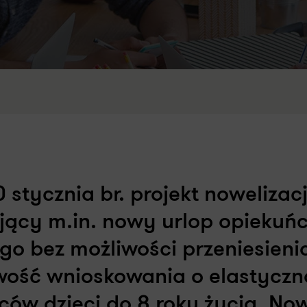
 stycznia br. projekt nowelizacj
ący m.in. nowy urlop opiekuńc
ego bez możliwości przeniesieni
iwość wnioskowania o elastyczn
ców dzieci do 8 roku życia. No