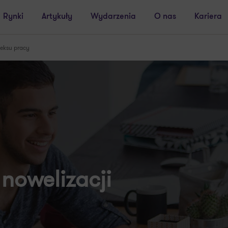
Rynki
Artykuły
Wydarzenia
O nas
Kariera
deksu pracy
 nowelizacji