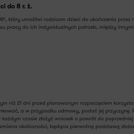
 do 8 r. ż.
, który umożliwi rodzicom dzieci do ukończenia przez ni
asu pracy do ich indywidualnych potrzeb, między innymi
szym niż 21 dni przed planowanym rozpoczęciem korzysta
sunkować, a w przypadku odmowy, podać jej przyczynę. 
w każdym czasie złożyć wniosek o powrót do poprzednie
a zmiana okoliczności, będąca pierwotną podstawą złożo