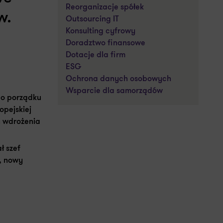
Reorganizacje spółek
w.
Outsourcing IT
Konsulting cyfrowy
Doradztwo finansowe
Dotacje dla firm
ESG
Ochrona danych osobowych
Wsparcie dla samorządów
go porządku
opejskiej
in wdrożenia
ł szef
e, nowy