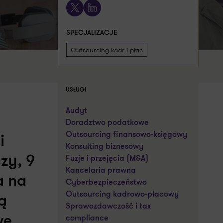
X
LinkedIn
SPECJALIZACJE
SPECJALIZACJE
Outsourcing kadr i płac
Outsourcing kadr i płac
USŁUGI
Audyt
Doradztwo podatkowe
Outsourcing finansowo-księgowy
i
Konsulting biznesowy
zy, 9
Fuzje i przejęcia (M&A)
Kancelaria prawna
a na
Cyberbezpieczeństwo
Outsourcing kadrowo-płacowy
ą
Sprawozdawczość i tax
we
compliance