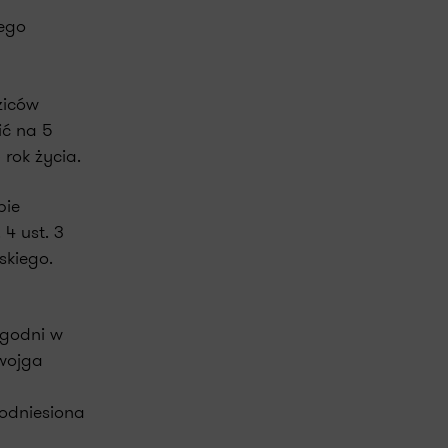
nego
ziców
ić na 5
rok życia.
bie
4 ust. 3
skiego.
ygodni w
dwojga
podniesiona