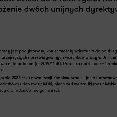
ożenie dwóch unijnych dyrekty
u pracy jest podyktowany koniecznością wdrożenia do polskie
przejrzystych i przewidywalnych warunków pracy w Unii Eur
j/work-life balance (nr 2019/1158). Prace są opóźnione – term
oku.
cznia 2023 roku nowelizacji Kodeksu pracy – jak poinformowa
odatkowy urlop rodzicielski, nieco wyższe zasiłki rodzicielski
acy dla rodziców małych dzieci.