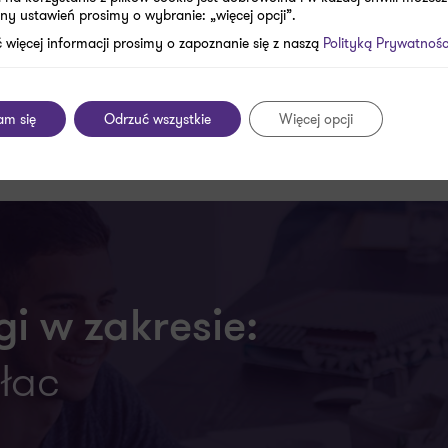
ny ustawień prosimy o wybranie: „więcej opcji”.
 (obecnie: pierwsze 6 tygodni – płatne 100%, kolejne 26 
 więcej informacji prosimy o zapoznanie się z naszą
Polityką Prywatnośc
rugiemu rodzicowi (9 tygodni) – płatny 70%.
am się
Odrzuć wszystkie
Więcej opcji
i w zakresie:
łac