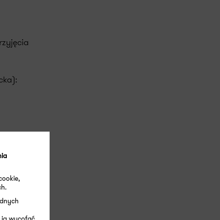
rzyjęcia
cka):
nia
cookie,
ch.
):
ędnych
 ją wycofać.