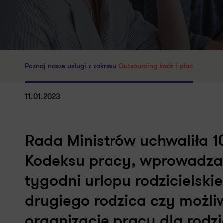
Poznaj nasze usługi z zakresu
Outsourcing kadr i płac
11.01.2023
Rada Ministrów uchwaliła 10
Kodeksu pracy, wprowadzaj
tygodni urlopu rodzicielski
drugiego rodzica czy możl
organizację pracy dla rodzi