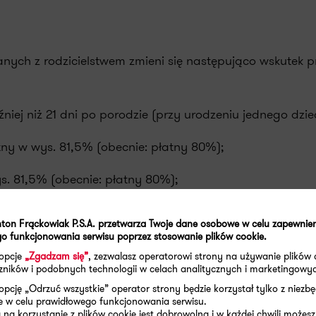
nych z rodzicielstwem zmieni się następująco wskutek p
óźniej niż 21 dni po porodzie (przy urodzeniu jednego dzie
tny w wys. 81,5% (obecnie: płatny 80%);
ys. 81,5% (obecnie: płatny 80%);
rugiemu rodzicowi (9 tygodni) – płatny 70% (obecnie: nie
ton Frąckowiak P.S.A. przetwarza Twoje dane osobowe w celu zapewnie
o funkcjonowania serwisu poprzez stosowanie plików cookie.
 opcje
„Zgadzam się”
, zezwalasz operatorowi strony na używanie plików 
aczników i podobnych technologii w celach analitycznych i marketingowy
jmniej 21 dni po porodzie (przy urodzeniu jednego dziecka
opcję „Odrzuć wszystkie” operator strony będzie korzystał tylko z niezb
e w celu prawidłowego funkcjonowania serwisu.
% (tak jak obecnie);
na korzystanie z plików cookie jest dobrowolna i w każdej chwili możesz