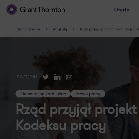
Oferta
Strona główna
Artykuły
Rząd przyjął projekt nowelizacji Ko
Twitter
LinkedIn
UDOSTĘPNIJ
E-mail
Outsourcing kadr i płac
Prawo pracy
Rząd przyjął projekt
Kodeksu pracy