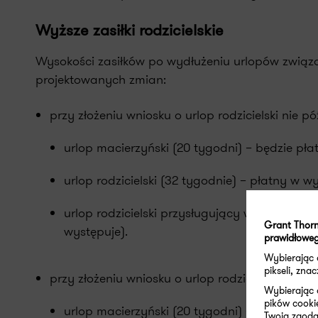
Wyższe zasiłki rodzicielskie
Wysokości zasiłków po wydłużeniu urlopów związa
projektowanych zmian:
przy złożeniu wniosku o urlop rodzicielski nie p
urlop macierzyński (20 tygodni) – będzie pła
urlop rodzicielski (32 tygodnie) – płatny w w
urlop rodzicielski przysługujący wyłącznie d
Grant Thorn
występuje).
prawidłoweg
Wybierając
pikseli, zn
przy złożeniu wniosku o urlop rodzicielski co na
Wybierając 
pików cooki
urlop macierzyński (20 tygodni) – płatny 100
Twoja zgoda 