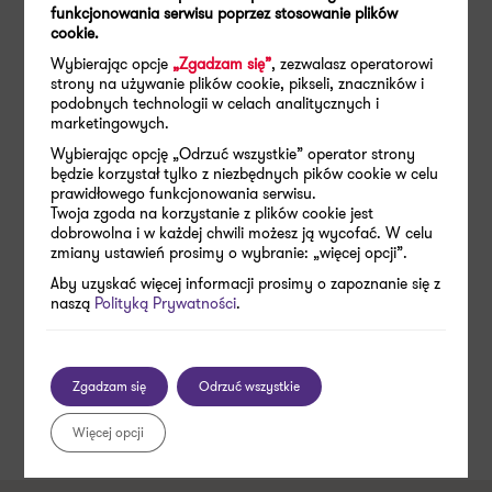
Cyberbezpieczeństwo
funkcjonowania serwisu poprzez stosowanie plików
cookie.
Outsourcing kadrowo-płacowy
Wybierając opcje
„Zgadzam się”
, zezwalasz operatorowi
Sprawozdawczość i tax compliance
strony na używanie plików cookie, pikseli, znaczników i
podobnych technologii w celach analitycznych i
Reorganizacje spółek
marketingowych.
Wybierając opcję „Odrzuć wszystkie” operator strony
Outsourcing IT
będzie korzystał tylko z niezbędnych pików cookie w celu
Konsulting cyfrowy
prawidłowego funkcjonowania serwisu.
Twoja zgoda na korzystanie z plików cookie jest
Doradztwo finansowe
dobrowolna i w każdej chwili możesz ją wycofać. W celu
zmiany ustawień prosimy o wybranie: „więcej opcji”.
Dotacje dla firm
Aby uzyskać więcej informacji prosimy o zapoznanie się z
ESG
naszą
Polityką Prywatności
.
Ochrona danych osobowych
Wsparcie dla samorządów
Zgadzam się
Odrzuć wszystkie
Więcej opcji