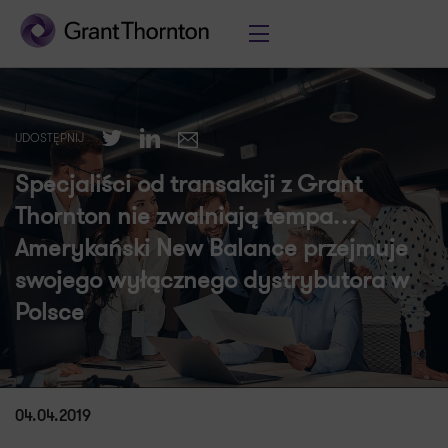
Twitter
LinkedIn
UDOSTĘPNIJ
E-mail
Specjaliści od transakcji z Grant
Thornton nie zwalniają tempa…
Amerykański New Balance przejmuje
swojego wyłącznego dystrybutora w
Polsce
04.04.2019