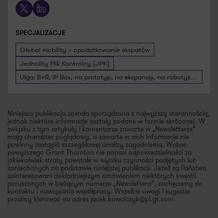
X
LinkedIn
SPECJALIZACJE
Global mobility – opodatkowanie ekspatów
Jednolity Plik Kontrolny (JPK)
Ulga: B+R, IP Box, na prototyp, na ekspansję, na robotyzację
Niniejsza publikacja została sporządzona z najwyższą starannością,
jednak niektóre informacje zostały podane w formie skróconej. W
związku z tym artykuły i komentarze zawarte w „Newsletterze”
mają charakter poglądowy, a zawarte w nich informacje nie
powinny zastąpić szczegółowej analizy zagadnienia. Wobec
powyższego Grant Thornton nie ponosi odpowiedzialności za
jakiekolwiek straty powstałe w wyniku czynności podjętych lub
zaniechanych na podstawie niniejszej publikacji. Jeżeli są Państwo
zainteresowani dokładniejszym omówieniem niektórych kwestii
poruszonych w bieżącym numerze „Newslettera”, zachęcamy do
kontaktu i nawiązania współpracy. Wszelkie uwagi i sugestie
prosimy kierować na adres jacek.kowalczyk@pl.gt.com.