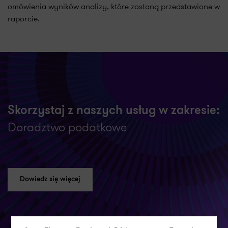
omówienia wyników analizy, które zostaną przedstawione w
raporcie.
Skorzystaj z naszych usług w zakresie:
Doradztwo podatkowe
Dowiedz się więcej