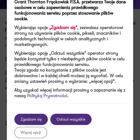
Grant Thornton Frąckowiak P.S.A. przetwarza Twoje dane
osobowe w celu zapewnienia prawidłowego
funkcjonowania serwisu poprzez stosowanie plików
cookie.
W trosce o najwyższą jakość usług, prace w zakresie
Audytu
Wybierając opcje
„Zgadzam się”
, zezwalasz operatorowi
PIT i ZUS
realizowane są przez doświadczony zespół
strony na używanie plików cookie, pikseli, znaczników i
doradców podatkowych, radców prawnych i biegłych
podobnych technologii w celach analitycznych i
marketingowych.
rewidentów Grant Thornton.
Wybierając opcję „Odrzuć wszystkie” operator strony
Zachęcamy do kontaktu!
będzie korzystał tylko z niezbędnych pików cookie w celu
prawidłowego funkcjonowania serwisu.
Twoja zgoda na korzystanie z plików cookie jest
Zapraszamy do lektury naszych artykułów o tematyce PIT i
dobrowolna i w każdej chwili możesz ją wycofać. W celu
ZUS, które mogą okazać się pomocne w zakresie rozliczania
zmiany ustawień prosimy o wybranie: „więcej opcji”.
wynagrodzeń pracowników:
Aby uzyskać więcej informacji prosimy o zapoznanie się z
naszą
Polityką Prywatności
.
Obniżka PIT z 17% do 12%: osoby na skali
podatkowej zapłacą niższe podatki
Zgadzam się
Odrzuć wszystkie
Polski Ład a składka zdrowotna.
Kalkulacja:
podatek liniowy i skala podatkowa
Więcej opcji