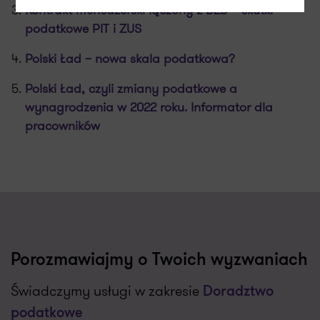
Kontrakt menedżerski łączony z B2B – skutki
podatkowe PIT i ZUS
Polski Ład – nowa skala podatkowa?
Polski Ład, czyli zmiany podatkowe a
wynagrodzenia w 2022 roku. Informator dla
pracowników
Porozmawiajmy o Twoich wyzwaniach
Świadczymy usługi w zakresie
Doradztwo
podatkowe