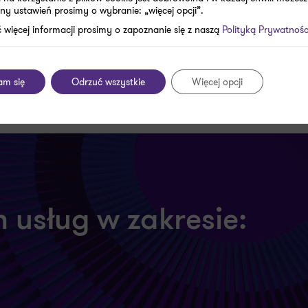
ny ustawień prosimy o wybranie: „więcej opcji”.
, co ma zapewnić rzetelność oraz dokładność udostę
 więcej informacji prosimy o zapoznanie się z naszą
Polityką Prywatnośc
– obowiązki, daty, zakres, standardy [INFORMATOR]
am się
Odrzuć wszystkie
Więcej opcji
 usług w zakresie: