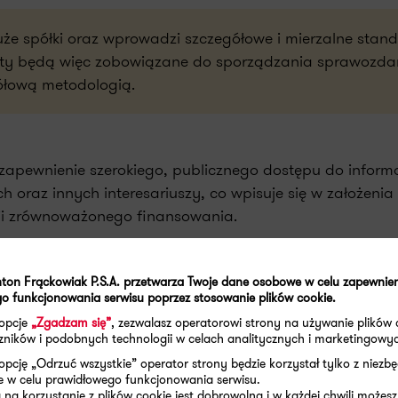
e spółki oraz wprowadzi szczegółowe i mierzalne stan
ty będą więc zobowiązane do sporządzania sprawozda
ółową metodologią.
zapewnienie szerokiego, publicznego dostępu do informa
 oraz innych interesariuszy, co wpisuje się w założenia 
egii zrównoważonego finansowania.
D zostanie przyjęta przez Parlament Europejski i Radę 
awodawcę obowiązek implementacji nowych przepisów do
ton Frąckowiak P.S.A. przetwarza Twoje dane osobowe w celu zapewnie
o funkcjonowania serwisu poprzez stosowanie plików cookie.
 opcje
„Zgadzam się”
, zezwalasz operatorowi strony na używanie plików 
aczników i podobnych technologii w celach analitycznych i marketingowy
owego są obecnie opracowywane przez Europejską Grup
opcję „Odrzuć wszystkie” operator strony będzie korzystał tylko z niezb
g.
European Financial Reporting Advisory Group
) oraz b
e w celu prawidłowego funkcjonowania serwisu.
 Komisji Europejskiej. Co istotne, informacje niefinans
na korzystanie z plików cookie jest dobrowolna i w każdej chwili możesz