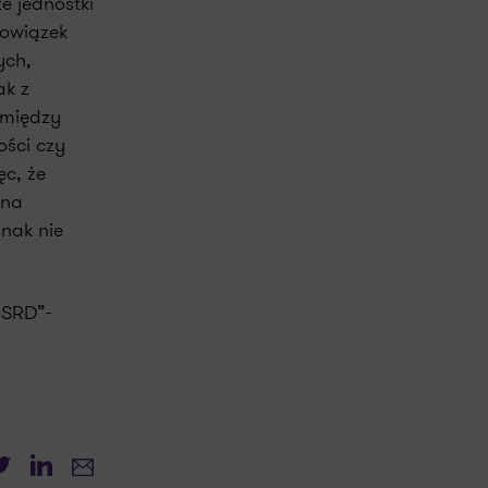
e jednostki
bowiązek
ych,
ak z
 między
ości czy
c, że
 na
nak nie
CSRD”-
witter
LinkedIn
E-mail