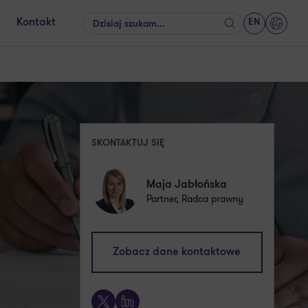
EN
Kontakt
Szukaj
GrantT
SKONTAKTUJ SIĘ
Maja Jabłońska
Partner, Radca prawny
maja.jablonska@pl.gt.com
Zobacz dane kontaktowe
+48 661 530 073
X
LinkedIn