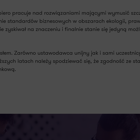
iero pracuje nad rozwiązaniami mającymi wymusić szcz
e standardów biznesowych w obszarach ekologii, praw cz
ie zyskiwał na znaczeniu i finalnie stanie się jedyną moż
łem. Zarówno ustawodawca unijny jak i sami uczestnicy
szych latach należy spodziewać się, że zgodność ze sta
ynkową.