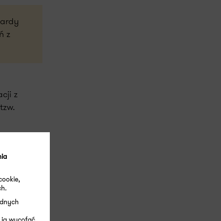
dardy
ń z
cji z
tzw.
w
 ustaw
nia
cookie,
ch.
ę Doradczą
ędnych
ędą
owe będą
 ją wycofać.