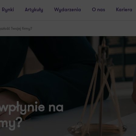
Rynki
Artykuły
Wydarzenia
O nas
Kariera
szłość Twojej firmy?
 wpłynie na
rmy?