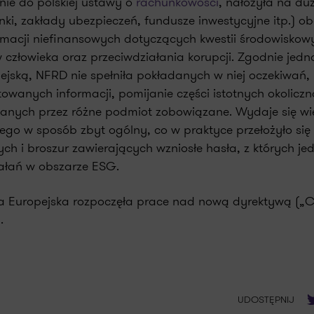
ie do polskiej ustawy o
rachunkowości
, nałożyła na duż
nki, zakłady ubezpieczeń, fundusze inwestycyjne itp.) o
rmacji niefinansowych dotyczących kwestii środowiskow
złowieka oraz przeciwdziałania korupcji. Zgodnie jedn
jską, NFRD nie spełniła pokładanych w niej oczekiwań,
owanych informacji, pomijanie części istotnych okoliczn
ianych przez różne podmiot zobowiązane. Wydaje się wię
go w sposób zbyt ogólny, co w praktyce przełożyło się
h i broszur zawierających wzniosłe hasła, z których jed
iałań w obszarze ESG.
ja Europejska rozpoczęła prace nad nową dyrektywą („
.
T
UDOSTĘPNIJ