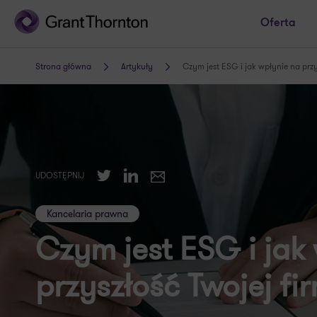
Oferta
Strona główna
Artykuły
Czym jest ESG i jak wpłynie na przy
Twitter
LinkedIn
UDOSTĘPNIJ
E-mail
Kancelaria prawna
Czym jest ESG i jak
przyszłość Twojej fi