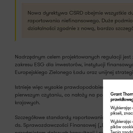
Nowa dyrektywa CSRD obejmie wszystkie duż
raportowania niefinansowego. Duże podmio
działalności zgodnie z nową, bardzo szczeg
Nadrzędnym celem projektowanych regulacji jest 
zakresu ESG dla inwestorów, instytucji finansowych
Europejskiego Zielonego Ładu oraz unijnej strat
Istnieje więc wysokie prawdopodobieństwo, że CSR
pierwszym czytaniu, co nałoży na polskiego pr
Grant Thorn
prawidłoweg
krajowych.
Wybierając
pikseli, zn
Szczegółowe standardy raportowania niefinans
Wybierając 
ds. Sprawozdawczości Finansowej („EFRAG”, an
pików cooki
przedmiotem dalszych konsultacji i prac w ramach
Twoja zgoda 