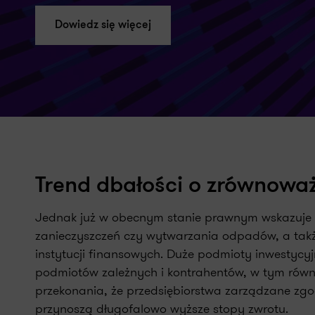
Dowiedz się więcej
Trend dbałości o zrównowa
Jednak już w obecnym stanie prawnym wskazuje się
zanieczyszczeń czy wytwarzania odpadów, a także
instytucji finansowych. Duże podmioty inwestyc
podmiotów zależnych i kontrahentów, w tym równi
przekonania, że przedsiębiorstwa zarządzane zg
przynoszą długofalowo wyższe stopy zwrotu.