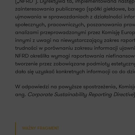
(„NFRD”). Dyrektywa ta, implementowana następn
zainteresowania publicznego (spółki giełdowe, ba
ujmowania w sprawozdaniach z działalności info
społecznych, pracowniczych, poszanowania praw c
analizami przeprowadzonymi przez Komisję Europe
innymi z uwagi na niewystarczający zakres raport
trudności w porównaniu zakresu informacji ujawn
NFRD określiła wymogi raportowania niefinansowe
tworzenie przez zobowiązane podmioty estetycznyc
dało się uzyskać konkretnych informacji co do dz
W odpowiedzi na powyższe spostrzeżenia, Komis
ang.
Corporate Sustainability Reporting Directive
)
WAŻNY FRAGMENT