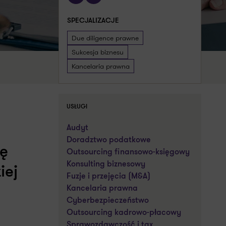
SPECJALIZACJE
Due diligence prawne
Sukcesja biznesu
Kancelaria prawna
USŁUGI
Audyt
Doradztwo podatkowe
ię
Outsourcing finansowo-księgowy
Konsulting biznesowy
iej
Fuzje i przejęcia (M&A)
Kancelaria prawna
Cyberbezpieczeństwo
Outsourcing kadrowo-płacowy
Sprawozdawczość i tax