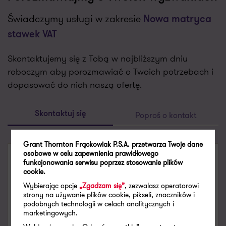
Świadczymy usługi w zakresie
Nowa matryca
stawek VAT
Skontaktujemy się z Tobą w najbliższym dniu
roboczym aby porozmawiać o Twoich potrzebach i
dopasować do nich naszą ofertę.
Poproś o kontakt
Skontaktuj się
Grant Thornton Frąckowiak P.S.A. przetwarza Twoje dane
osobowe w celu zapewnienia prawidłowego
SKONTAKTUJ SIĘ
funkcjonowania serwisu poprzez stosowanie plików
cookie.
Wybierając opcje
„Zgadzam się”
, zezwalasz operatorowi
Małgorzata Samborska
strony na używanie plików cookie, pikseli, znaczników i
Partner, Doradca Podatkowy
podobnych technologii w celach analitycznych i
marketingowych.