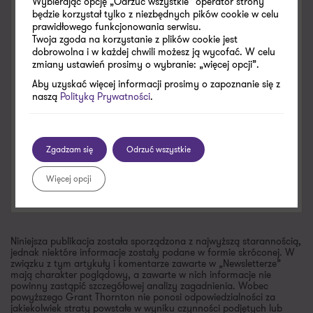
Wybierając opcję „Odrzuć wszystkie” operator strony
malgorzata.samborska@pl.gt.com
będzie korzystał tylko z niezbędnych pików cookie w celu
prawidłowego funkcjonowania serwisu.
+48 661 538 580
Zobacz dane kontaktowe
Twoja zgoda na korzystanie z plików cookie jest
dobrowolna i w każdej chwili możesz ją wycofać. W celu
Umów spotkanie
zmiany ustawień prosimy o wybranie: „więcej opcji”.
Aby uzyskać więcej informacji prosimy o zapoznanie się z
X
LinkedIn
naszą
Polityką Prywatności
.
SPECJALIZACJE
Doradztwo podatkowe
Zgadzam się
Odrzuć wszystkie
Jednolity Plik Kontrolny (JPK)
Więcej opcji
Polska Strefa Inwestycji
Niniejsza publikacja została sporządzona z najwyższą starannością,
jednak niektóre informacje zostały podane w formie skróconej. W
związku z tym artykuły i komentarze zawarte w „Newsletterze”
mają charakter poglądowy, a zawarte w nich informacje nie
powinny zastąpić szczegółowej analizy zagadnienia. Wobec
powyższego Grant Thornton nie ponosi odpowiedzialności za
jakiekolwiek straty powstałe w wyniku czynności podjętych lub