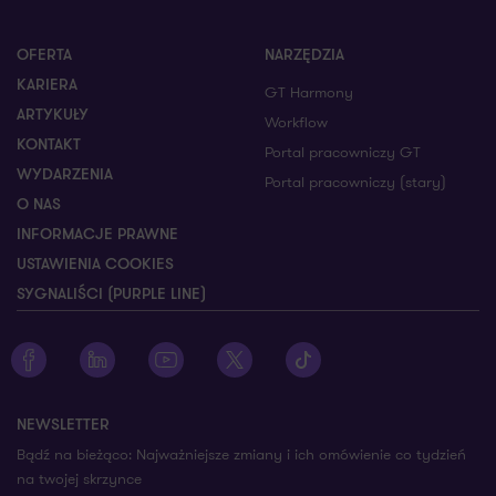
OFERTA
NARZĘDZIA
KARIERA
GT Harmony
ARTYKUŁY
Workflow
KONTAKT
Portal pracowniczy GT
WYDARZENIA
Portal pracowniczy (stary)
O NAS
INFORMACJE PRAWNE
USTAWIENIA COOKIES
SYGNALIŚCI (PURPLE LINE)
Zobacz profil Grant Thornton na Facebooku
Zobacz profil Grant Thornton na LinkedIn
Zobacz profil Grant Thornton na YouTube
Zobacz profil Grant Thornton na X
Zobacz profil Grant Thorn
NEWSLETTER
Bądź na bieżąco: Najważniejsze zmiany i ich omówienie co tydzień
na twojej skrzynce