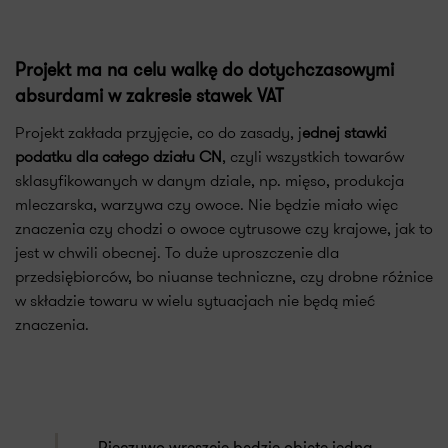
Projekt ma na celu walkę do dotychczasowymi
absurdami w zakresie stawek VAT
Projekt zakłada przyjęcie, co do zasady, j
ednej stawki
podatku dla całego działu CN
, czyli wszystkich towarów
sklasyfikowanych w danym dziale, np. mięso, produkcja
mleczarska, warzywa czy owoce. Nie będzie miało więc
znaczenia czy chodzi o owoce cytrusowe czy krajowe, jak to
jest w chwili obecnej. To duże uproszczenie dla
przedsiębiorców, bo niuanse techniczne, czy drobne różnice
w składzie towaru w wielu sytuacjach nie będą mieć
znaczenia.
Pieczywo wreszcie będzie objęte jedną