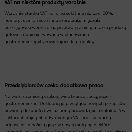
VAT na niektóre produkty wzrośnie
Wzrośnie stawka VAT m.in. na soki inne niż tzw. 100%,
homary, ośmiornice i inne skorupiaki, mięczaki i
bezkręgowce wodne oraz przetwory z nich, a także produkty
gotowe i dania serwowane w placówkach
gastronomicznych, zawierające te produkty.
Przedsiębiorców czeka dodatkowa praca
Największe zmiany czekają więc branże spożywcze i
gastronomiczne. Dokładnego przeglądu nowych przepisów
powinny dokonać również firmy prowadzące działalność w
sektorach objętych odwróconym VAT oraz solidarną
odpowiedzialnością gdyż w nowej matrycy niektóre
kategorie są szerzej określone i może się okazać, że większą