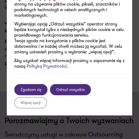
przypadku nieruchomości wykazywanych jako
strony na używanie plików cookie, pikseli, znaczników i
inwestycje.
podobnych technologii w celach analitycznych i
marketingowych.
Jakie ryzyka dla firm niesie ograniczenie
Wybierając opcję „Odrzuć wszystkie” operator strony
amortyzacji podatkowej?
będzie korzystał tylko z niezbędnych pików cookie w celu
prawidłowego funkcjonowania serwisu.
Twoja zgoda na korzystanie z plików cookie jest
Nowe przepisy mogą prowadzić do wzrostu podstawy
dobrowolna i w każdej chwili możesz ją wycofać. W celu
opodatkowania i podatku dochodowego. Dodatkowym
zmiany ustawień prosimy o wybranie: „więcej opcji”.
ryzykiem są kontrole podatkowe w przypadku zmian
Aby uzyskać więcej informacji prosimy o zapoznanie się z
polityki rachunkowości.
naszą
Polityką Prywatności
.
Zgadzam się
Odrzuć wszystkie
Więcej opcji
Porozmawiajmy o Twoich wyzwaniach
Świadczymy usługi w zakresie
Outsourcing