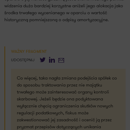
widzenia dużo bardziej korzystne aniżeli jego alokacja jako
środka trwałego wycenianego w oparciu o wartość
historyczną pomniejszoną o odpisy amortyzacyjne.
WAŻNY FRAGMENT
Twitter
LinkedIn
E-mail
UDOSTĘPNIJ
Co więcej, taka nagła zmiana podejścia spółek co
do sposobu traktowania przez nie majątku
trwałego może zainteresować organy kontroli
skarbowej. Jeżeli będzie ona podyktowana
wyłącznie chęcią ograniczenia skutków nowych
regulacji podatkowych, fiskus może
zakwestionować jej zasadność i ocenić ją przez
pryzmat przepisów dotyczących unikania