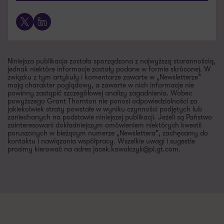
X
LinkedIn
Niniejsza publikacja została sporządzona z najwyższą starannością,
jednak niektóre informacje zostały podane w formie skróconej. W
związku z tym artykuły i komentarze zawarte w „Newsletterze”
mają charakter poglądowy, a zawarte w nich informacje nie
powinny zastąpić szczegółowej analizy zagadnienia. Wobec
powyższego Grant Thornton nie ponosi odpowiedzialności za
jakiekolwiek straty powstałe w wyniku czynności podjętych lub
zaniechanych na podstawie niniejszej publikacji. Jeżeli są Państwo
zainteresowani dokładniejszym omówieniem niektórych kwestii
poruszonych w bieżącym numerze „Newslettera”, zachęcamy do
kontaktu i nawiązania współpracy. Wszelkie uwagi i sugestie
prosimy kierować na adres jacek.kowalczyk@pl.gt.com.