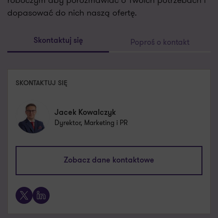
roboczym aby porozmawiać o Twoich potrzebach i
dopasować do nich naszą ofertę.
Poproś o kontakt
Skontaktuj się
SKONTAKTUJ SIĘ
Jacek Kowalczyk
Dyrektor, Marketing i PR
jacek.kowalczyk@pl.gt.com
Zobacz dane kontaktowe
+48 505 024 168
X
LinkedIn