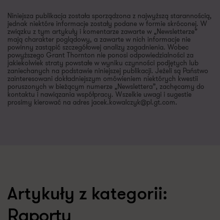
Niniejsza publikacja została sporządzona z najwyższą starannością,
jednak niektóre informacje zostały podane w formie skróconej. W
związku z tym artykuły i komentarze zawarte w „Newsletterze”
mają charakter poglądowy, a zawarte w nich informacje nie
powinny zastąpić szczegółowej analizy zagadnienia. Wobec
powyższego Grant Thornton nie ponosi odpowiedzialności za
jakiekolwiek straty powstałe w wyniku czynności podjętych lub
zaniechanych na podstawie niniejszej publikacji. Jeżeli są Państwo
zainteresowani dokładniejszym omówieniem niektórych kwestii
poruszonych w bieżącym numerze „Newslettera”, zachęcamy do
kontaktu i nawiązania współpracy. Wszelkie uwagi i sugestie
prosimy kierować na adres jacek.kowalczyk@pl.gt.com.
Artykuły z kategorii:
Raporty