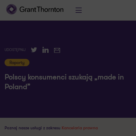
Twitter
LinkedIn
UDOSTĘPNIJ
E-mail
Raporty
Polscy konsumenci szukają „made in
Poland”
Poznaj nasze usługi z zakresu
Kancelaria prawna