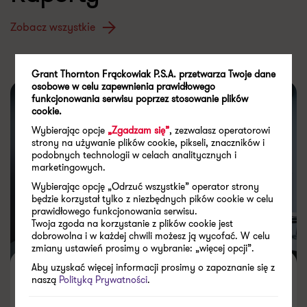
Zobacz wszystkie
Grant Thornton Frąckowiak P.S.A. przetwarza Twoje dane
osobowe w celu zapewnienia prawidłowego
funkcjonowania serwisu poprzez stosowanie plików
cookie.
Wybierając opcje
„Zgadzam się”
, zezwalasz operatorowi
strony na używanie plików cookie, pikseli, znaczników i
podobnych technologii w celach analitycznych i
marketingowych.
Wybierając opcję „Odrzuć wszystkie” operator strony
będzie korzystał tylko z niezbędnych pików cookie w celu
prawidłowego funkcjonowania serwisu.
Twoja zgoda na korzystanie z plików cookie jest
dobrowolna i w każdej chwili możesz ją wycofać. W celu
zmiany ustawień prosimy o wybranie: „więcej opcji”.
Aby uzyskać więcej informacji prosimy o zapoznanie się z
Gotowość firm na JPK CIT. Opinie
naszą
Polityką Prywatności
.
przedsiębiorców na temat stopnia