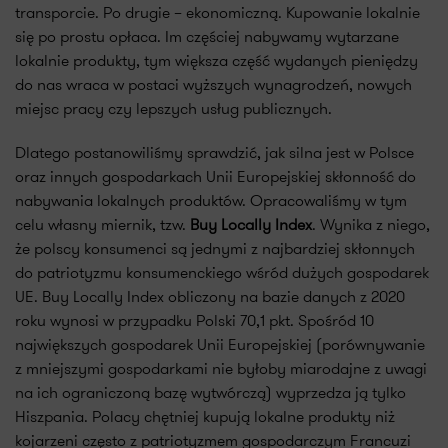
transporcie. Po drugie – ekonomiczną. Kupowanie lokalnie
się po prostu opłaca. Im częściej nabywamy wytarzane
lokalnie produkty, tym większa część wydanych pieniędzy
do nas wraca w postaci wyższych wynagrodzeń, nowych
miejsc pracy czy lepszych usług publicznych.
Dlatego postanowiliśmy sprawdzić, jak silna jest w Polsce
oraz innych gospodarkach Unii Europejskiej skłonność do
nabywania lokalnych produktów. Opracowaliśmy w tym
celu własny miernik, tzw.
Buy Locally Index
. Wynika z niego,
że polscy konsumenci są jednymi z najbardziej skłonnych
do patriotyzmu konsumenckiego wśród dużych gospodarek
UE. Buy Locally Index obliczony na bazie danych z 2020
roku wynosi w przypadku Polski 70,1 pkt. Spośród 10
największych gospodarek Unii Europejskiej (porównywanie
z mniejszymi gospodarkami nie byłoby miarodajne z uwagi
na ich ograniczoną bazę wytwórczą) wyprzedza ją tylko
Hiszpania. Polacy chętniej kupują lokalne produkty niż
kojarzeni często z patriotyzmem gospodarczym Francuzi