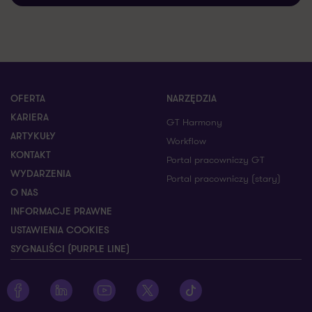
OFERTA
NARZĘDZIA
KARIERA
GT Harmony
ARTYKUŁY
Workflow
KONTAKT
Portal pracowniczy GT
WYDARZENIA
Portal pracowniczy (stary)
O NAS
INFORMACJE PRAWNE
USTAWIENIA COOKIES
SYGNALIŚCI (PURPLE LINE)
Zobacz profil Grant Thornton na Facebooku
Zobacz profil Grant Thornton na LinkedIn
Zobacz profil Grant Thornton na YouTube
Zobacz profil Grant Thornton na X
Zobacz profil Grant Thorn