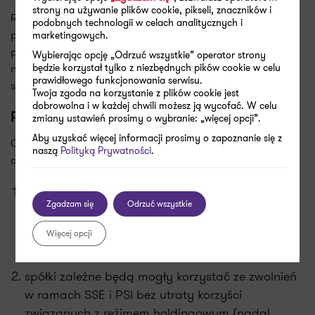
strony na używanie plików cookie, pikseli, znaczników i
Również w tym zakresie wprowadzono korzystne zmiany,
podobnych technologii w celach analitycznych i
poprzez umożliwienie stosowania reżimu holdingowego w
marketingowych.
przypadku struktur wielopoziomowych (zniesienie warunku
Wybierając opcję „Odrzuć wszystkie” operator strony
nieposiadania przez spółkę zależną udziałów w innych
będzie korzystał tylko z niezbędnych pików cookie w celu
prawidłowego funkcjonowania serwisu.
spółkach).
Twoja zgoda na korzystanie z plików cookie jest
dobrowolna i w każdej chwili możesz ją wycofać. W celu
Pozostałe zmiany dotyczące reżimu holdingowego
zmiany ustawień prosimy o wybranie: „więcej opcji”.
Aby uzyskać więcej informacji prosimy o zapoznanie się z
Od 1 stycznia 2023 roku przewidziano również inne zmiany
naszą
Polityką Prywatności
.
dotyczące reżimu holdingowego, w tym:
spółkami holdingowymi korzystającymi z reżimu
Zgadzam się
Odrzuć wszystkie
holdingowego mohgą być nie tylko spółki z o.o.
oraz spółki akcyjne, ale również proste spółki
Więcej opcji
akcyjne,
spółki zależne będą mogły korzystać ze zwolnień
w ramach SSE i PSI bez utraty korzyści
związanych z reżimem holdingowym (nadal