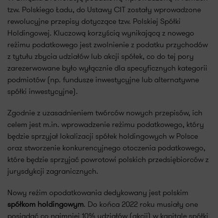
tzw. Polskiego Ładu, do Ustawy CIT zostały wprowadzone
rewolucyjne przepisy dotyczące tzw. Polskiej Spółki
Holdingowej. Kluczową korzyścią wynikającą z nowego
reżimu podatkowego jest zwolnienie z podatku przychodów
z tytułu zbycia udziałów lub akcji spółek, co do tej pory
zarezerwowane było wyłącznie dla specyficznych kategorii
podmiotów (np. fundusze inwestycyjne lub alternatywne
spółki inwestycyjne).
Zgodnie z uzasadnieniem twórców nowych przepisów, ich
celem jest m.in. wprowadzenie reżimu podatkowego, który
będzie sprzyjał lokalizacji spółek holdingowych w Polsce
oraz stworzenie konkurencyjnego otoczenia podatkowego,
które będzie sprzyjać powrotowi polskich przedsiębiorców z
jurysdykcji zagranicznych.
Nowy reżim opodatkowania dedykowany jest polskim
spółkom holdingowym
. Do końca 2022 roku musiały one
posiadać co najmniej 10% udziałów (akcji) w kapitale spółki