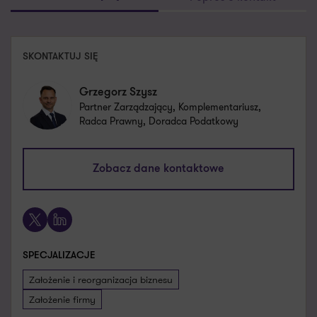
SKONTAKTUJ SIĘ
Grzegorz Szysz
Partner Zarządzający, Komplementariusz,
Radca Prawny, Doradca Podatkowy
grzegorz.szysz@pl.gt.com
Zobacz dane kontaktowe
+48 661 530 233
X
LinkedIn
SPECJALIZACJE
Założenie i reorganizacja biznesu
Założenie firmy