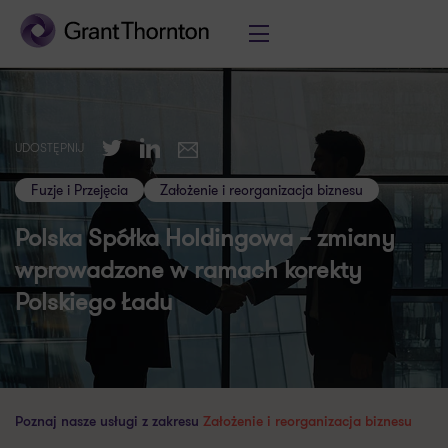
Twitter
LinkedIn
UDOSTĘPNIJ
E-mail
Fuzje i Przejęcia
Założenie i reorganizacja biznesu
Polska Spółka Holdingowa – zmiany
wprowadzone w ramach korekty
Polskiego Ładu
Poznaj nasze usługi z zakresu
Założenie i reorganizacja biznesu