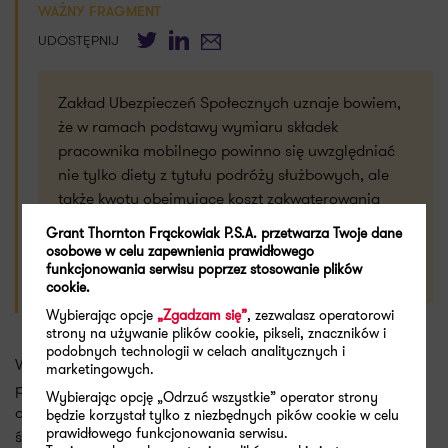
WAŻNY FRAGMENT
Twitter
LinkedIn
E-mail
UDOSTĘPNIJ
Zakład Ubezpieczeń Społecznych uznaje bowiem,
że w ramach podstawy wymiaru składek
pracownika mobilnego powinno się uwzględniać
nie tylko diety z tytułu podróży służbowych, ale
także kwoty obejmujące koszt zakwaterowania
pracownika mobilnego w trakcie jego wyjazdów
Grant Thornton Frąckowiak P.S.A. przetwarza Twoje dane
służbowych w obszarze, na którym świadczony
osobowe w celu zapewnienia prawidłowego
funkcjonowania serwisu poprzez stosowanie plików
pracę.
cookie.
Wybierając opcje
„Zgadzam się”
, zezwalasz operatorowi
strony na używanie plików cookie, pikseli, znaczników i
podobnych technologii w celach analitycznych i
Wykładnia przyjęta przez ZUS zakład bowiem, że pojęcie
marketingowych.
przychodu określone ustawie z dnia 13 października 1998 r.
Wybierając opcję „Odrzuć wszystkie” operator strony
o systemie ubezpieczeń społecznych obejmuje wartość
będzie korzystał tylko z niezbędnych pików cookie w celu
prawidłowego funkcjonowania serwisu.
świadczeń ponoszonych przez pracodawcę z tytułu