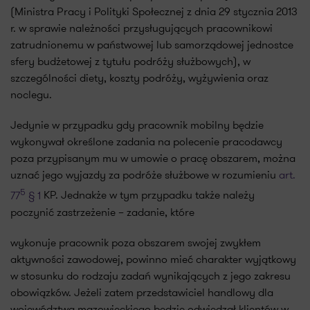
(Ministra Pracy i Polityki Społecznej z dnia 29 stycznia 2013
r. w sprawie należności przysługujących pracownikowi
zatrudnionemu w państwowej lub samorządowej jednostce
sfery budżetowej z tytułu podróży służbowych), w
szczególności diety, koszty podróży, wyżywienia oraz
noclegu.
Jedynie w przypadku gdy pracownik mobilny będzie
wykonywał określone zadania na polecenie pracodawcy
poza przypisanym mu w umowie o pracę obszarem, można
uznać jego wyjazdy za podróże służbowe w rozumieniu
art.
5
77
§ 1
KP. Jednakże w tym przypadku także należy
poczynić zastrzeżenie – zadanie, które
wykonuje pracownik poza obszarem swojej zwykłem
aktywności zawodowej, powinno mieć charakter wyjątkowy
w stosunku do rodzaju zadań wynikających z jego zakresu
obowiązków. Jeżeli zatem przedstawiciel handlowy dla
województwa mazowieckiego będzie odwiedzał klientów w