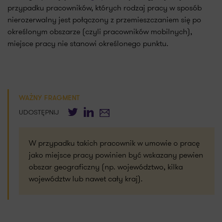
przypadku pracowników, których rodzaj pracy w sposób
nierozerwalny jest połączony z przemieszczaniem się po
określonym obszarze (czyli pracowników mobilnych),
miejsce pracy nie stanowi określonego punktu.
WAŻNY FRAGMENT
Twitter
LinkedIn
E-mail
UDOSTĘPNIJ
W przypadku takich pracownik w umowie o pracę
jako miejsce pracy powinien być wskazany pewien
obszar geograficzny (np. województwo, kilka
województw lub nawet cały kraj).