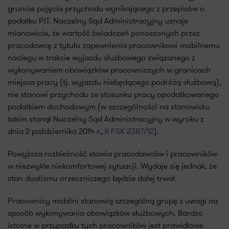
gruncie pojęcia przychodu wynikającego z przepisów o
podatku PIT. Naczelny Sąd Administracyjny uznaje
mianowicie, że wartość świadczeń ponoszonych przez
pracodawcę z tytułu zapewnienia pracownikowi mobilnemu
noclegu w trakcie wyjazdu służbowego związanego z
wykonywaniem obowiązków pracowniczych w granicach
miejsca pracy (tj. wyjazdu niebędącego podróżą służbową),
nie stanowi przychodu ze stosunku pracy opodatkowanego
podatkiem dochodowym (w szczególności na stanowisku
takim stanął Naczelny Sąd Administracyjny w wyroku z
dnia 2 października 2014 r.,
II FSK 2387/12
).
Powyższa rozbieżność stawia pracodawców i pracowników
w niezwykle niekomfortowej sytuacji. Wydaje się jednak, że
stan dualizmu orzeczniczego będzie dalej trwał.
Pracownicy mobilni stanowią szczególną grupę z uwagi na
sposób wykonywania obowiązków służbowych. Bardzo
istotne w przypadku tych pracowników jest prawidłowe