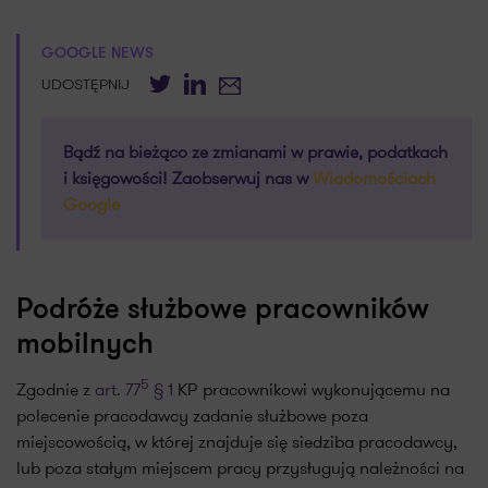
GOOGLE NEWS
Twitter
LinkedIn
E-mail
UDOSTĘPNIJ
Bądź na bieżąco ze zmianami w prawie, podatkach
i księgowości! Zaobserwuj nas w
Wiadomościach
Google
Podróże służbowe pracowników
mobilnych
5
Zgodnie z
art. 77
§ 1
KP pracownikowi wykonującemu na
polecenie pracodawcy zadanie służbowe poza
miejscowością, w której znajduje się siedziba pracodawcy,
lub poza stałym miejscem pracy przysługują należności na