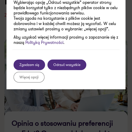
Doradztwo podatkowe
Wybierając opcję „Odrzuć wszystkie” operator strony
będzie korzystał tylko z niezbędnych pików cookie w celu
prawidłowego funkcjonowania serwisu.
Zobacz wszystkie
Twoja zgoda na korzystanie z plików cookie jest
dobrowolna i w każdej chwili możesz ją wycofać. W celu
zmiany ustawień prosimy o wybranie: „więcej opcji”.
Aby uzyskać więcej informacji prosimy o zapoznanie się z
naszą
Polityką Prywatności
.
Zgadzam się
Odrzuć wszystkie
Więcej opcji
Opinia o stosowaniu preferencji