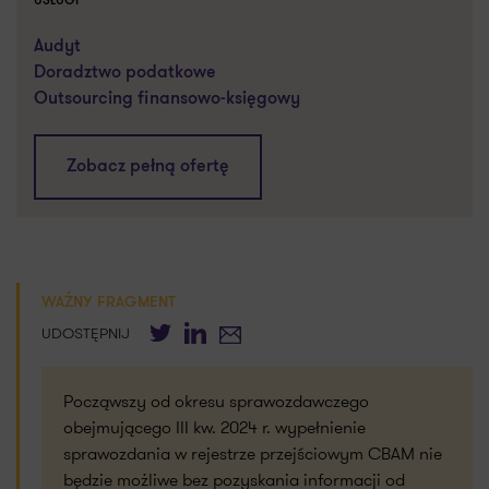
USŁUGI
Audyt
Doradztwo podatkowe
Outsourcing finansowo-księgowy
Zobacz pełną ofertę
WAŻNY FRAGMENT
Twitter
LinkedIn
E-mail
UDOSTĘPNIJ
Począwszy od okresu sprawozdawczego
obejmującego III kw. 2024 r. wypełnienie
sprawozdania w rejestrze przejściowym CBAM nie
będzie możliwe bez pozyskania informacji od