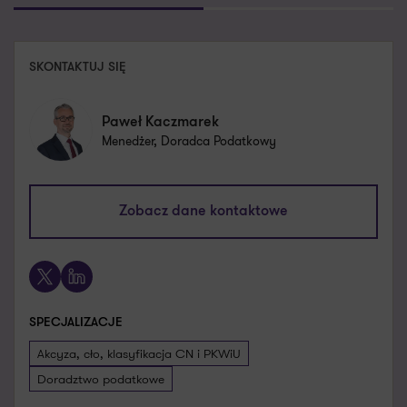
SKONTAKTUJ SIĘ
Paweł Kaczmarek
Menedżer, Doradca Podatkowy
pawel.kaczmarek@pl.gt.com
Zobacz dane kontaktowe
+48 693 140 584
X
LinkedIn
SPECJALIZACJE
Akcyza, cło, klasyfikacja CN i PKWiU
Doradztwo podatkowe