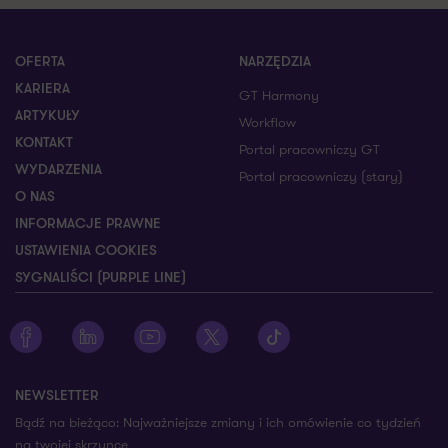
OFERTA
NARZĘDZIA
KARIERA
GT Harmony
ARTYKUŁY
Workflow
KONTAKT
Portal pracowniczy GT
WYDARZENIA
Portal pracowniczy (stary)
O NAS
INFORMACJE PRAWNE
USTAWIENIA COOKIES
SYGNALIŚCI (PURPLE LINE)
Zobacz profil Grant Thornton na Facebooku
Zobacz profil Grant Thornton na LinkedIn
Zobacz profil Grant Thornton na YouTube
Zobacz profil Grant Thornton na X
Zobacz profil Grant Thorn
NEWSLETTER
Bądź na bieżąco: Najważniejsze zmiany i ich omówienie co tydzień
na twojej skrzynce