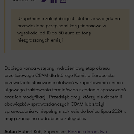
Uzupełnienie zaległości jest istotne ze względu na
przewidziane przepisami kary finansowe w
wysokości od 10 do 50 euro za tonę
niezgłoszonych emisji
Dobiega końca wstępny, wdrożeniowy etap okresu
przejściowego CBAM dla którego Komisja Europejska
przewidziała stosowanie ułatwień w raportowaniu i nieco
ulgowego traktowania terminów do składania sprawozdań
oraz ich modyfikacji. Przedsiębiorcy, którzy nie dopełnili
obowiązków sprawozdawczych CBAM lub złożyli
sprawozdania w niepełnym zakresie do końca lipca 2024 r.
mają szansę na nadrobienie zaległości.
Autor:
Hubert Kuć, Supervisor,
Bieżące doradztwo