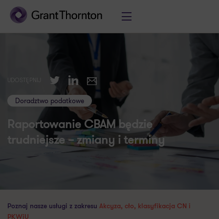
Twitter
LinkedIn
UDOSTĘPNIJ
E-mail
Doradztwo podatkowe
Raportowanie CBAM będzie
trudniejsze – zmiany i terminy
Poznaj nasze usługi z zakresu
Akcyza, cło, klasyfikacja CN i
PKWiU