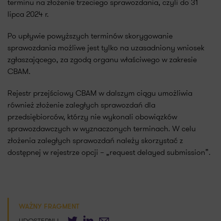
terminu na złożenie trzeciego sprawozdania, czyli do 31
lipca 2024 r.
Po upływie powyższych terminów skorygowanie
sprawozdania możliwe jest tylko na uzasadniony wniosek
zgłaszającego, za zgodą organu właściwego w zakresie
CBAM.
Rejestr przejściowy CBAM w dalszym ciągu umożliwia
również złożenie zaległych sprawozdań dla
przedsiębiorców, którzy nie wykonali obowiązków
sprawozdawczych w wyznaczonych terminach. W celu
złożenia zaległych sprawozdań należy skorzystać z
dostępnej w rejestrze opcji – „request delayed submission”.
WAŻNY FRAGMENT
Twitter
LinkedIn
E-mail
UDOSTĘPNIJ