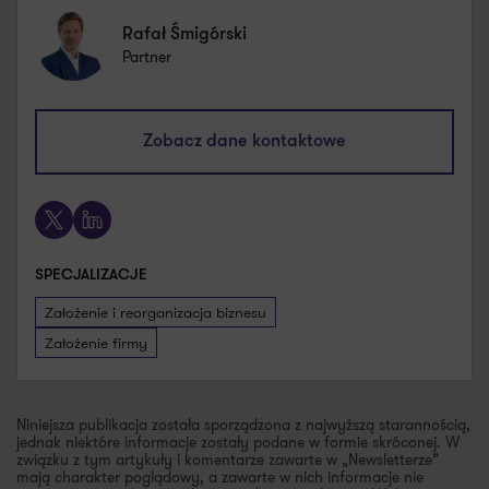
Rafał Śmigórski
Partner
rafal.smigorski@pl.gt.com
Zobacz dane kontaktowe
+48 607 665 736
X
LinkedIn
SPECJALIZACJE
Założenie i reorganizacja biznesu
Założenie firmy
Niniejsza publikacja została sporządzona z najwyższą starannością,
jednak niektóre informacje zostały podane w formie skróconej. W
związku z tym artykuły i komentarze zawarte w „Newsletterze”
mają charakter poglądowy, a zawarte w nich informacje nie