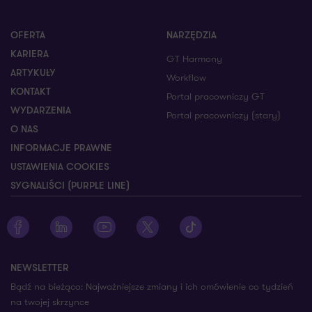
OFERTA
NARZĘDZIA
KARIERA
GT Harmony
ARTYKUŁY
Workflow
KONTAKT
Portal pracowniczy GT
WYDARZENIA
Portal pracowniczy (stary)
O NAS
INFORMACJE PRAWNE
USTAWIENIA COOKIES
SYGNALIŚCI (PURPLE LINE)
Zobacz profil Grant Thornton na Facebooku
Zobacz profil Grant Thornton na LinkedIn
Zobacz profil Grant Thornton na YouTube
Zobacz profil Grant Thornton na X
Zobacz profil Grant Thorn
NEWSLETTER
Bądź na bieżąco: Najważniejsze zmiany i ich omówienie co tydzień
na twojej skrzynce