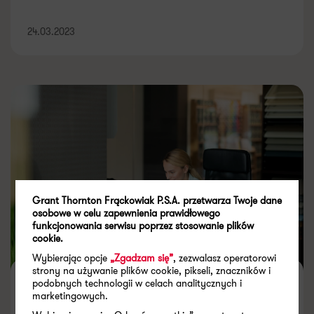
24.03.2023
Grant Thornton Frąckowiak P.S.A. przetwarza Twoje dane
osobowe w celu zapewnienia prawidłowego
funkcjonowania serwisu poprzez stosowanie plików
cookie.
Wybierając opcje
„Zgadzam się”
, zezwalasz operatorowi
strony na używanie plików cookie, pikseli, znaczników i
W jakim stopniu aktywa
podobnych technologii w celach analitycznych i
marketingowych.
niematerialne wpływają na