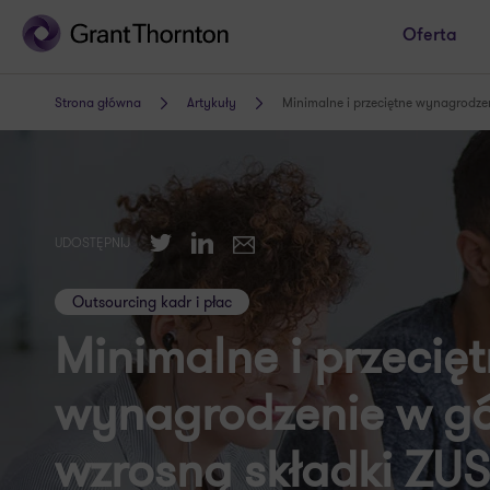
Oferta
Strona główna
Artykuły
Minimalne i przeciętne wynagrodzen
Twitter
LinkedIn
UDOSTĘPNIJ
E-mail
Outsourcing kadr i płac
Minimalne i przecię
wynagrodzenie w gór
wzrosną składki ZU