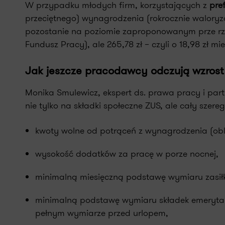
W przypadku młodych firm, korzystających z
pre
przeciętnego) wynagrodzenia (rokrocznie waloryz
pozostanie na poziomie zaproponowanym prze rząd,
Fundusz Pracy), ale 265,78 zł – czyli o 18,98 zł mies
Jak jeszcze pracodawcy odczują wzros
Monika Smulewicz, ekspert ds. prawa pracy i pa
nie tylko na składki społeczne ZUS, ale cały sze
kwoty wolne od potrąceń z wynagrodzenia (obli
wysokość dodatków za pracę w porze nocnej,
minimalną miesięczną podstawę wymiaru zasi
minimalną podstawę wymiaru składek emerytal
pełnym wymiarze przed urlopem,