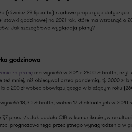
 (również 28 lipca br.) rządowe propozycje dotyczące
stawki godzinowej na 2021 rok, które ma wzrosnąć o 200
wców. Jak szczegółowo wyglądają plany?
wka godzinowa
enie za pracę
ma wynieść w 2021 r. 2800 zł brutto, czyli 
ale też mniej, niż obiecywał przed pandemią, tj. 3000 zł br
 o 200 zł wobec obowiązującego w bieżącym roku (2600
nieść 18,30 zł brutto, wobec 17 zł aktualnych w 2020 r
7 proc. r/r. Jak podało CIR w komunikacie „w rezultacie
proc. prognozowanego przeciętnego wynagrodzenia w 