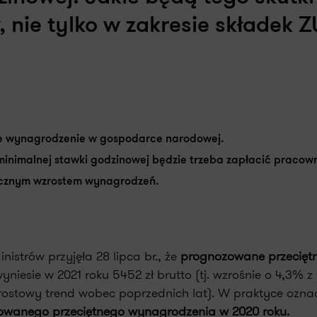
nie tylko w zakresie składek 
tne wynagrodzenie w gospodarce narodowej.
inimalnej stawki godzinowej będzie trzeba zapłacić pracow
orocznym wzrostem wynagrodzeń.
istrów przyjęła 28 lipca br., że
prognozowane przecięt
esie w 2021 roku 5452 zł brutto (tj. wzrośnie o 4,3% z
rostowy trend wobec poprzednich lat). W praktyce ozna
wanego przeciętnego wynagrodzenia w 2020 roku.