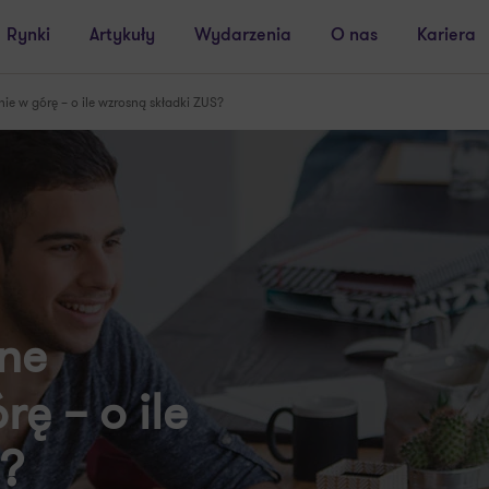
Rynki
Artykuły
Wydarzenia
O nas
Kariera
ie w górę – o ile wzrosną składki ZUS?
tne
ę – o ile
S?