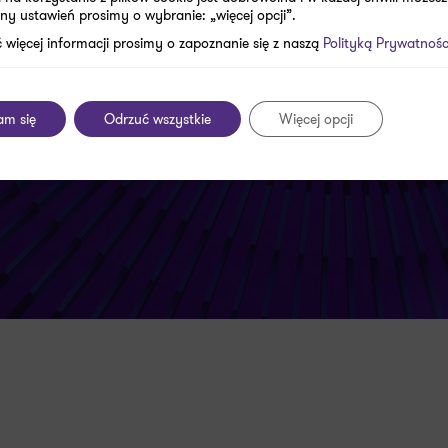
ny ustawień prosimy o wybranie: „więcej opcji”.
 usług w zakresie:
 więcej informacji prosimy o zapoznanie się z naszą
Polityką Prywatnośc
łac
am się
Odrzuć wszystkie
Więcej opcji