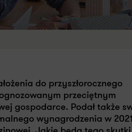
założenia do przyszłorocznego
prognozowanym przeciętnym
ej gospodarce. Podał także sw
malnego wynagrodzenia w 2021
inowej. Jakie będą tego skutki