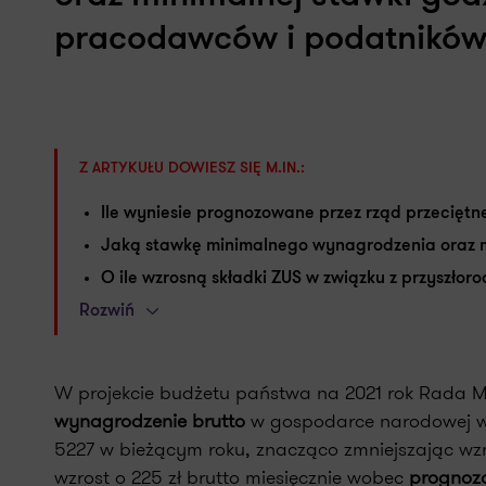
pracodawców i podatników, 
Z ARTYKUŁU DOWIESZ SIĘ M.IN.:
Ile wyniesie prognozowane przez rząd przecię
Jaką stawkę minimalnego wynagrodzenia oraz m
O ile wzrosną składki ZUS w związku z przyszł
Rozwiń
W projekcie budżetu państwa na 2021 rok Rada Min
wynagrodzenie brutto
w gospodarce narodowej wyni
5227 w bieżącym roku, znacząco zmniejszając wz
wzrost o 225 zł brutto miesięcznie wobec
prognozo