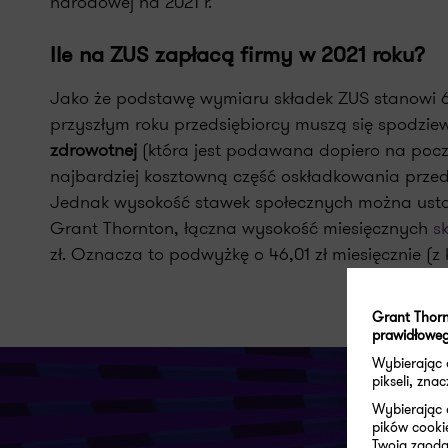
narodowej na 2021 r.”
Ile na ZUS zapłacą firmy w 2021 roku?
Jako że podstawę wymiaru składek ZUS stanowi
przyszłym roku przedsiębiorcy muszą się spodzi
zdrowotnej
(która jest podawana dopiero na począ
najbardziej kosztowną część oskładkowania przeds
Jednak wysokość stawek społecznych można ustali
Grant Thornton, łączna wysokość miesięcznych
s
zł. Oznacza to podwyżkę o 46,01 zł miesięcznie (z k
Grant Thorn
prawidłoweg
Wybierając
pikseli, zn
Wybierając 
pików cooki
Twoja zgoda 