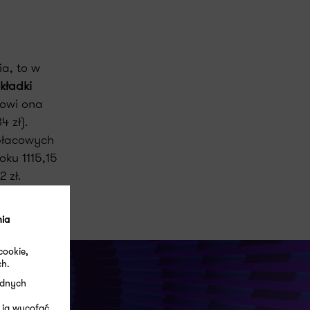
a, to w
kładki
nowi ona
 zł).
-płacowych
oku 1115,15
 zł.
nia
cookie,
ch.
ędnych
 ją wycofać.