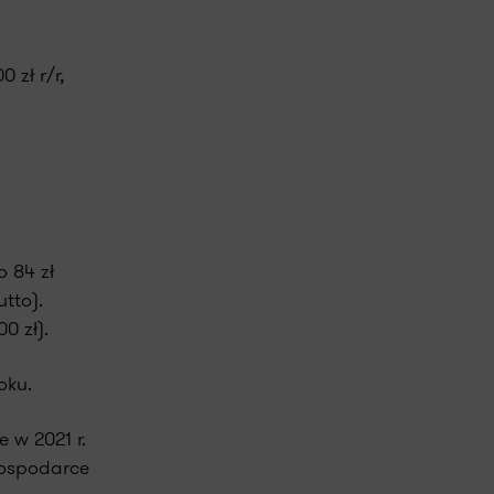
 zł r/r,
o 84 zł
utto).
 zł).
oku.
 w 2021 r.
gospodarce