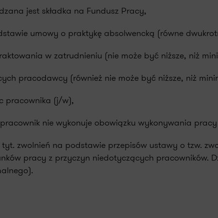
zana jest składka na Fundusz Pracy,
tawie umowy o praktykę absolwencką (równe dwukrotn
aktowania w zatrudnieniu (nie może być niższe, niż mi
cych pracodawcy (również nie może być niższe, niż min
 pracownika (j/w),
pracownik nie wykonuje obowiązku wykonywania pracy z
. zwolnień na podstawie przepisów ustawy o tzw. zwol
ów pracy z przyczyn niedotyczących pracowników. Dz.U.
alnego).