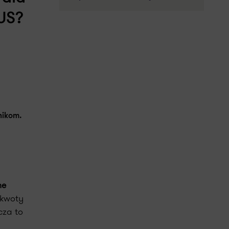
ZUS?
nikom.
ne
 kwoty
cza to