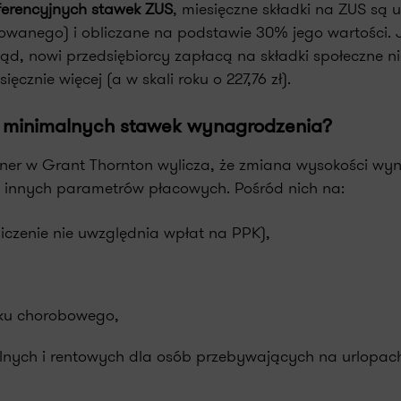
ferencyjnych stawek ZUS
, miesięczne składki na ZUS są 
owanego) i obliczane na podstawie 30% jego wartości. 
 nowi przedsiębiorcy zapłacą na składki społeczne nie 
ięcznie więcej (a w skali roku o 227,76 zł).
t minimalnych stawek wynagrodzenia?
rtner w Grant Thornton wylicza, że zmiana wysokości 
reg innych parametrów płacowych. Pośród nich na:
czenie nie uwzględnia wpłat na PPK),
łku chorobowego,
nych i rentowych dla osób przebywających na urlopach