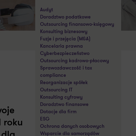
Audyt
Doradztwo podatkowe
Outsourcing finansowo-księgowy
Konsulting biznesowy
Fuzje i przejęcia (M&A)
Kancelaria prawna
Cyberbezpieczeństwo
Outsourcing kadrowo-płacowy
Sprawozdawczość i tax
compliance
Reorganizacje spółek
Outsourcing IT
Konsulting cyfrowy
Doradztwo finansowe
oje
Dotacje dla firm
ESG
 roku
Ochrona danych osobowych
 dla
Wsparcie dla samorządów