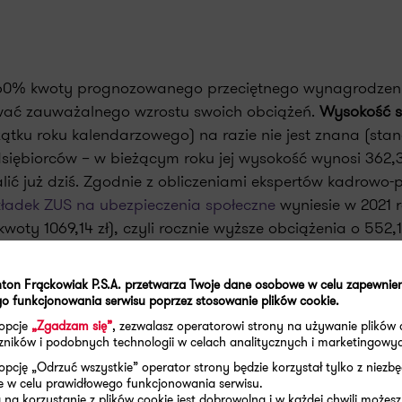
 60% kwoty prognozowanego przeciętnego wynagrodzeni
ewać zauważalnego wzrostu swoich obciążeń.
Wysokość s
tku roku kalendarzowego) na razie nie jest znana (sta
iębiorców – w bieżącym roku jej wysokość wynosi 362,34
ć już dziś. Zgodnie z obliczeniami ekspertów kadrowo
kładek ZUS na ubezpieczenia społeczne
wyniesie w 2021 r
woty 1069,14 zł), czyli rocznie wyższe obciążenia o 552,12
ton Frąckowiak P.S.A. przetwarza Twoje dane osobowe w celu zapewnie
o funkcjonowania serwisu poprzez stosowanie plików cookie.
 opcje
„Zgadzam się”
, zezwalasz operatorowi strony na używanie plików 
aczników i podobnych technologii w celach analitycznych i marketingowy
opcję „Odrzuć wszystkie” operator strony będzie korzystał tylko z niezb
e w celu prawidłowego funkcjonowania serwisu.
na korzystanie z plików cookie jest dobrowolna i w każdej chwili możesz