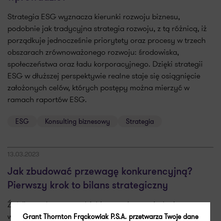
Strategia ESG wyznacza kierunki rozwoju biznesu,
podobnie jak tradycyjna strategia rozwoju, z tą różnicą, iż
porządkuje jednocześnie priorytety oraz procesy w trzech
obszarach zrównoważonego rozwoju: środowiska,
społeczeństwa oraz ładu korporacyjnego. Dzięki strategii
ESG w dłuższej perspektywie realne staje się osiągnięcie
założonych celów, których postępy można mierzyć w
ramach raportów ESG.
ESG
Konsulting biznesowy
Strategia
13.03.2023
Jak zbudować przewagę konkurencyjną?
Pierwszy krok to bilans strategiczny
Źródłem sukcesu przedsiębiorstwa jest posiadanie oraz
właściwe wykorzystanie strategicznie wartościowych
Grant Thornton Frąckowiak P.S.A. przetwarza Twoje dane