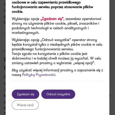
osobowe w celu zapewnienia prawidłowego
zasobów i umiejętności. Zarządzający powinni zatem
funkcjonowania serwisu poprzez stosowanie plików
zidentyfikować w swoich firmach kluczowe zasoby, które
cookie.
pozwolą im w ukierunkowany sposób zbudować przewagę
Wybierając opcje
„Zgadzam się”
, zezwalasz operatorowi
konkurencyjną. Jak to zrobić?
strony na używanie plików cookie, pikseli, znaczników i
podobnych technologii w celach analitycznych i
marketingowych.
Konsulting biznesowy
Wybierając opcję „Odrzuć wszystkie” operator strony
będzie korzystał tylko z niezbędnych pików cookie w celu
prawidłowego funkcjonowania serwisu.
22.02.2023
Twoja zgoda na korzystanie z plików cookie jest
dobrowolna i w każdej chwili możesz ją wycofać. W celu
Biznes bez kompasu, czyli strategie w
zmiany ustawień prosimy o wybranie: „więcej opcji”.
polskich firmach
Aby uzyskać więcej informacji prosimy o zapoznanie się z
naszą
Polityką Prywatności
.
Ponad 60% dużych i średnich firm w Polsce deklaruje, że
działa w oparciu o przygotowaną wieloletnią strategię.
Jednak jedynie 50% badanych podmiotów ma strategię,
Zgadzam się
Odrzuć wszystkie
którą zakomunikowała pracownikom, a tylko 1/3 dodatkowo
przygotowała strategię w formie oficjalnego dokumentu,
Więcej opcji
który łatwo zweryfikować – wynika z badania Grant
Thornton.