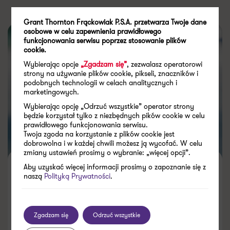
Grant Thornton Frąckowiak P.S.A. przetwarza Twoje dane
osobowe w celu zapewnienia prawidłowego
funkcjonowania serwisu poprzez stosowanie plików
cookie.
Wybierając opcje
„Zgadzam się”
, zezwalasz operatorowi
strony na używanie plików cookie, pikseli, znaczników i
podobnych technologii w celach analitycznych i
marketingowych.
Wybierając opcję „Odrzuć wszystkie” operator strony
będzie korzystał tylko z niezbędnych pików cookie w celu
prawidłowego funkcjonowania serwisu.
Twoja zgoda na korzystanie z plików cookie jest
dobrowolna i w każdej chwili możesz ją wycofać. W celu
zmiany ustawień prosimy o wybranie: „więcej opcji”.
Aby uzyskać więcej informacji prosimy o zapoznanie się z
Pracodawcy w Polsce nadal
naszą
Polityką Prywatności
.
niechętni przejrzystości płac
Zgadzam się
Odrzuć wszystkie