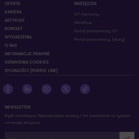
OFERTA
NARZĘDZIA
KARIERA
GT Harmony
ARTYKUŁY
Workflow
KONTAKT
Portal pracowniczy GT
WYDARZENIA
Portal pracowniczy (stary)
O NAS
INFORMACJE PRAWNE
USTAWIENIA COOKIES
SYGNALIŚCI (PURPLE LINE)
Zobacz profil Grant Thornton na Facebooku
Zobacz profil Grant Thornton na LinkedIn
Zobacz profil Grant Thornton na YouTube
Zobacz profil Grant Thornton na X
Zobacz profil Grant Thorn
NEWSLETTER
Bądź na bieżąco: Najważniejsze zmiany i ich omówienie co tydzień
na twojej skrzynce
Wpisz swój adres e-mail
Wyślij