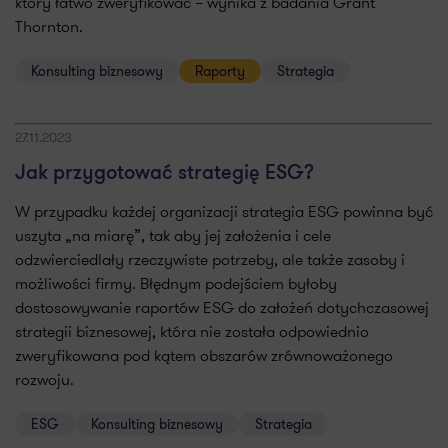
który łatwo zweryfikować – wynika z badania Grant
Thornton.
Konsulting biznesowy
Raporty
Strategia
27.11.2023
Jak przygotować strategię ESG?
W przypadku każdej organizacji strategia ESG powinna być
uszyta „na miarę”, tak aby jej założenia i cele
odzwierciedlały rzeczywiste potrzeby, ale także zasoby i
możliwości firmy. Błędnym podejściem byłoby
dostosowywanie raportów ESG do założeń dotychczasowej
strategii biznesowej, która nie została odpowiednio
zweryfikowana pod kątem obszarów zrównoważonego
rozwoju.
ESG
Konsulting biznesowy
Strategia