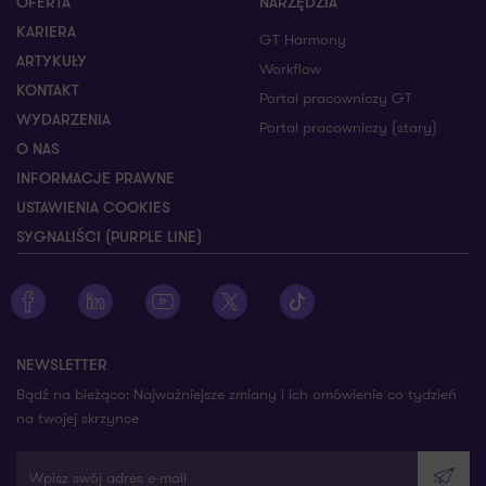
OFERTA
NARZĘDZIA
KARIERA
GT Harmony
ARTYKUŁY
Workflow
KONTAKT
Portal pracowniczy GT
WYDARZENIA
Portal pracowniczy (stary)
O NAS
INFORMACJE PRAWNE
USTAWIENIA COOKIES
SYGNALIŚCI (PURPLE LINE)
Zobacz profil Grant Thornton na Facebooku
Zobacz profil Grant Thornton na LinkedIn
Zobacz profil Grant Thornton na YouTube
Zobacz profil Grant Thornton na X
Zobacz profil Grant Thorn
NEWSLETTER
Bądź na bieżąco: Najważniejsze zmiany i ich omówienie co tydzień
na twojej skrzynce
Wpisz swój adres e-mail
Wyślij