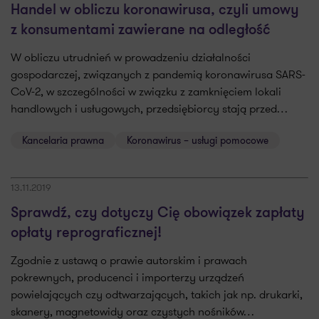
Handel w obliczu koronawirusa, czyli umowy
z konsumentami zawierane na odległość
W obliczu utrudnień w prowadzeniu działalności
gospodarczej, związanych z pandemią koronawirusa SARS-
CoV-2, w szczególności w związku z zamknięciem lokali
handlowych i usługowych, przedsiębiorcy stają przed…
Kancelaria prawna
Koronawirus – usługi pomocowe
13.11.2019
Sprawdź, czy dotyczy Cię obowiązek zapłaty
opłaty reprograficznej!
Zgodnie z ustawą o prawie autorskim i prawach
pokrewnych, producenci i importerzy urządzeń
powielających czy odtwarzających, takich jak np. drukarki,
skanery, magnetowidy oraz czystych nośników…