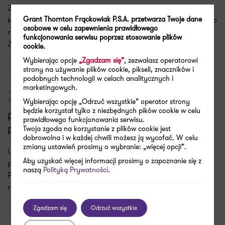
Zbliża się termin dla podmiotów założonych przed 30
kwietnia 2018 r. na złożenie wniosku o przedłużenie wpisu do
Grant Thornton Frąckowiak P.S.A. przetwarza Twoje dane
osobowe w celu zapewnienia prawidłowego
rejestru przedstawicielstw przedsiębiorców zagranicznych.
funkcjonowania serwisu poprzez stosowanie plików
Zaniechanie w tym…
cookie.
Wybierając opcje
„Zgadzam się”
, zezwalasz operatorowi
Doradztwo podatkowe
Kancelaria prawna
strony na używanie plików cookie, pikseli, znaczników i
podobnych technologii w celach analitycznych i
marketingowych.
05.08.2019
Wybierając opcję „Odrzuć wszystkie” operator strony
będzie korzystał tylko z niezbędnych pików cookie w celu
Prosta spółka akcyjna z podpisem
prawidłowego funkcjonowania serwisu.
Twoja zgoda na korzystanie z plików cookie jest
Prezydenta!
dobrowolna i w każdej chwili możesz ją wycofać. W celu
zmiany ustawień prosimy o wybranie: „więcej opcji”.
Ustawa wprowadzająca do polskiego systemu prawnego
Aby uzyskać więcej informacji prosimy o zapoznanie się z
prostą spółkę akcyjną została właśnie podpisana przez
naszą
Polityką Prywatności
.
Prezydenta. Akt prawny przewiduje szereg innowacyjnych
rozwiązań mających na celu stworzenie przyjaznego…
Zgadzam się
Odrzuć wszystkie
Kancelaria prawna