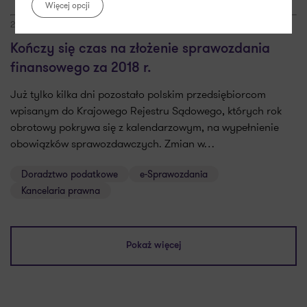
Więcej opcji
24.06.2019
Kończy się czas na złożenie sprawozdania
finansowego za 2018 r.
Już tylko kilka dni pozostało polskim przedsiębiorcom
wpisanym do Krajowego Rejestru Sądowego, których rok
obrotowy pokrywa się z kalendarzowym, na wypełnienie
obowiązków sprawozdawczych. Zmian w…
Doradztwo podatkowe
e-Sprawozdania
Kancelaria prawna
Pokaż więcej