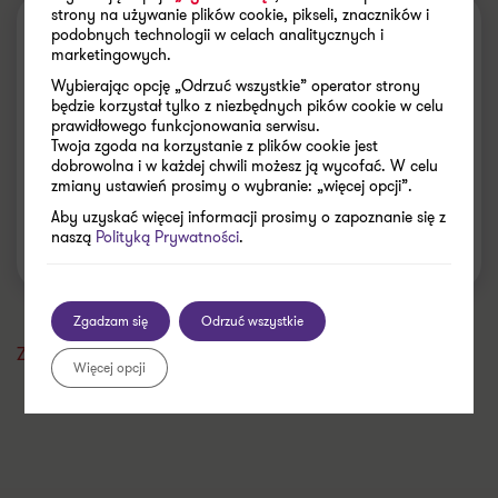
strony na używanie plików cookie, pikseli, znaczników i
podobnych technologii w celach analitycznych i
Wydarzenie stacjonarne
marketingowych.
Wybierając opcję „Odrzuć wszystkie” operator strony
Śniadanie biznesowe LATO z Grant
będzie korzystał tylko z niezbędnych pików cookie w celu
Thornton: Pay gap pod lupą: czy Twoja
prawidłowego funkcjonowania serwisu.
Twoja zgoda na korzystanie z plików cookie jest
firma jest gotowa na transparentność
dobrowolna i w każdej chwili możesz ją wycofać. W celu
wynagrodzeń?
zmiany ustawień prosimy o wybranie: „więcej opcji”.
Aby uzyskać więcej informacji prosimy o zapoznanie się z
naszą
Polityką Prywatności
.
19 August 2026
| 09:00
- 12:00
Poznań
Zgadzam się
Odrzuć wszystkie
Zobacz wszystkie
Więcej opcji