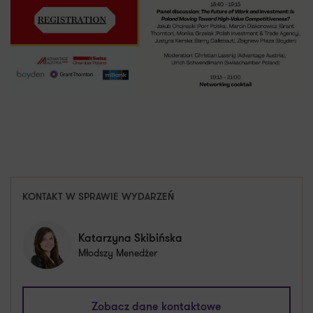
KONTAKT W SPRAWIE WYDARZEŃ
Katarzyna Skibińska
Młodszy Menedżer
katarzyna.skibinska@pl.gt.com
Zobacz dane kontaktowe