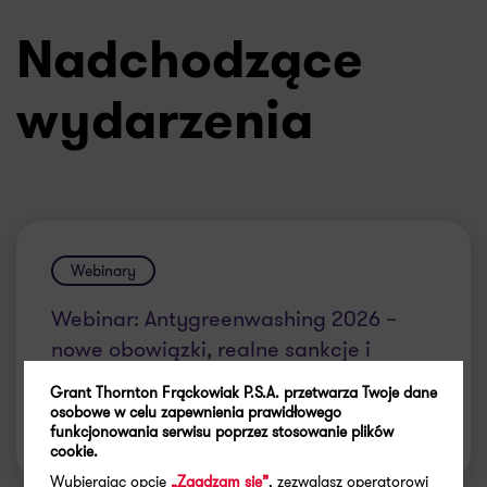
Nadchodzące
wydarzenia
Webinary
Webinar: Antygreenwashing 2026 –
nowe obowiązki, realne sankcje i
odpowiedzialność zarządów
Grant Thornton Frąckowiak P.S.A. przetwarza Twoje dane
osobowe w celu zapewnienia prawidłowego
funkcjonowania serwisu poprzez stosowanie plików
13 August 2026
| 11:00
- 12:00
online
cookie.
Wybierając opcje
„Zgadzam się”
, zezwalasz operatorowi