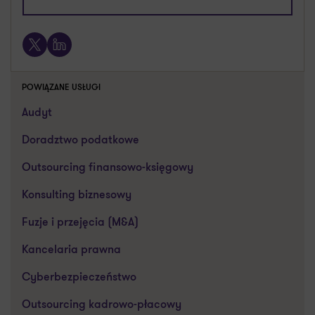
+48 607 665 741
X
LinkedIn
POWIĄZANE USŁUGI
Audyt
Doradztwo podatkowe
Outsourcing finansowo-księgowy
Konsulting biznesowy
Fuzje i przejęcia (M&A)
Kancelaria prawna
Cyberbezpieczeństwo
Outsourcing kadrowo-płacowy