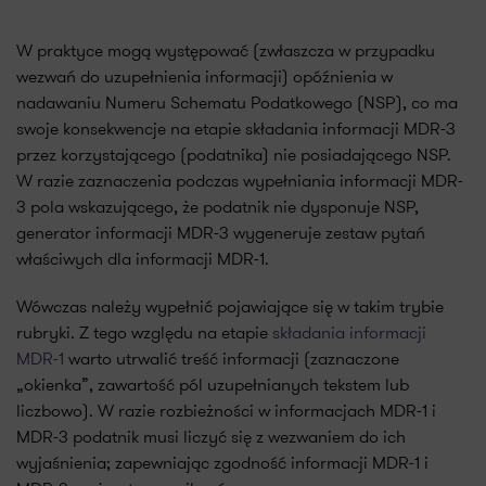
W praktyce mogą występować (zwłaszcza w przypadku
wezwań do uzupełnienia informacji) opóźnienia w
nadawaniu Numeru Schematu Podatkowego (NSP), co ma
swoje konsekwencje na etapie składania informacji MDR-3
przez korzystającego (podatnika) nie posiadającego NSP.
W razie zaznaczenia podczas wypełniania informacji MDR-
3 pola wskazującego, że podatnik nie dysponuje NSP,
generator informacji MDR-3 wygeneruje zestaw pytań
właściwych dla informacji MDR-1.
Wówczas należy wypełnić pojawiające się w takim trybie
rubryki. Z tego względu na etapie
składania informacji
MDR-1
warto utrwalić treść informacji (zaznaczone
„okienka”, zawartość pól uzupełnianych tekstem lub
liczbowo). W razie rozbieżności w informacjach MDR-1 i
MDR-3 podatnik musi liczyć się z wezwaniem do ich
wyjaśnienia; zapewniając zgodność informacji MDR-1 i