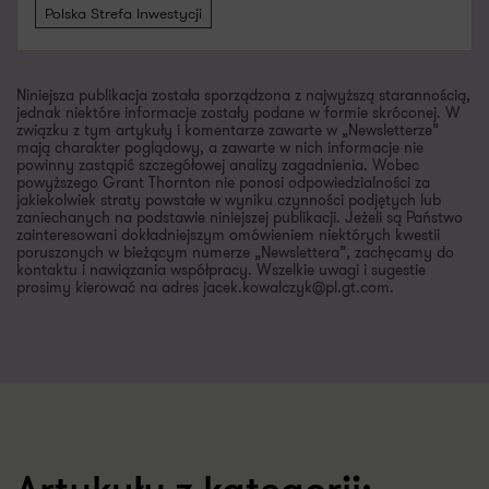
Polska Strefa Inwestycji
Niniejsza publikacja została sporządzona z najwyższą starannością,
jednak niektóre informacje zostały podane w formie skróconej. W
związku z tym artykuły i komentarze zawarte w „Newsletterze”
mają charakter poglądowy, a zawarte w nich informacje nie
powinny zastąpić szczegółowej analizy zagadnienia. Wobec
powyższego Grant Thornton nie ponosi odpowiedzialności za
jakiekolwiek straty powstałe w wyniku czynności podjętych lub
zaniechanych na podstawie niniejszej publikacji. Jeżeli są Państwo
zainteresowani dokładniejszym omówieniem niektórych kwestii
poruszonych w bieżącym numerze „Newslettera”, zachęcamy do
kontaktu i nawiązania współpracy. Wszelkie uwagi i sugestie
prosimy kierować na adres jacek.kowalczyk@pl.gt.com.