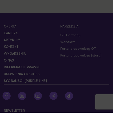
OFERTA
NARZĘDZIA
KARIERA
GT Harmony
ARTYKUŁY
Workflow
KONTAKT
Portal pracowniczy GT
WYDARZENIA
Portal pracowniczy (stary)
O NAS
INFORMACJE PRAWNE
USTAWIENIA COOKIES
SYGNALIŚCI (PURPLE LINE)
Zobacz profil Grant Thornton na Facebooku
Zobacz profil Grant Thornton na LinkedIn
Zobacz profil Grant Thornton na YouTube
Zobacz profil Grant Thornton na X
Zobacz profil Grant Thorn
NEWSLETTER