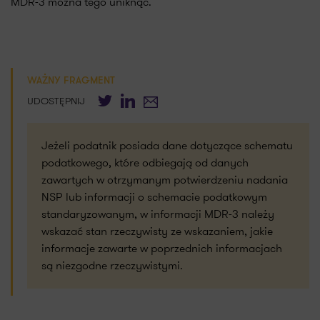
MDR-3 można tego uniknąć.
WAŻNY FRAGMENT
Twitter
LinkedIn
E-mail
UDOSTĘPNIJ
Jeżeli podatnik posiada dane dotyczące schematu
podatkowego, które odbiegają od danych
zawartych w otrzymanym potwierdzeniu nadania
NSP lub informacji o schemacie podatkowym
standaryzowanym, w informacji MDR-3 należy
wskazać stan rzeczywisty ze wskazaniem, jakie
informacje zawarte w poprzednich informacjach
są niezgodne rzeczywistymi.