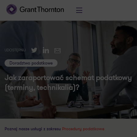
Twitter
LinkedIn
UDOSTĘPNIJ
E-mail
Doradztwo podatkowe
Jak zaraportować schemat podatkowy
(terminy, technikalia)?
Poznaj nasze usługi z zakresu
Procedury podatkowe