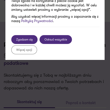
Twoja zgoda na korzystanie z plików cookie jest
dobrowolna i w każdej chwili możesz ją wycofać. W celu
zmiany ustawień prosimy o wybranie: „więcej opcji”.
Aby uzyskać więcej informacji prosimy o zapoznanie się z
naszą
Polityką Prywatności
.
Zgadzam się
Odrzuć wszystkie
Porozmawiajmy o Twoich wyzwaniach
Więcej opcji
Świadczymy usługi w zakresie
Procedury
podatkowe
Skontaktujemy się z Tobą w najbliższym dniu
roboczym aby porozmawiać o Twoich potrzebach i
dopasować do nich naszą ofertę.
Poproś o kontakt
Skontaktuj się