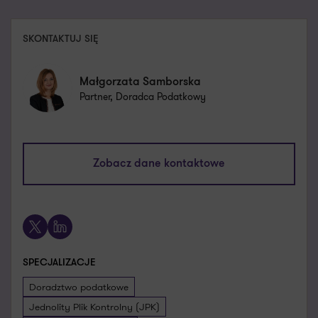
SKONTAKTUJ SIĘ
Małgorzata Samborska
Partner, Doradca Podatkowy
malgorzata.samborska@pl.gt.com
+48 661 538 580
Zobacz dane kontaktowe
Umów spotkanie
X
LinkedIn
SPECJALIZACJE
Doradztwo podatkowe
Jednolity Plik Kontrolny (JPK)