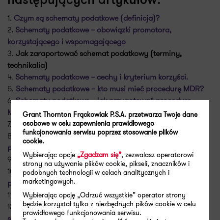
następujących artykułów:
1.
Czym są schematy podatkowe (definicja)?
2
.
Schematy podatkowe – obowiązki promotora,
korzystającego i wspomagającego
3.
Jak zaraportować schemat podatkowy (terminy,
technikalia)
4.
Schematy podatkowe – cechy i kryterium korzyści.
5.
Schematy podatkowe – kto musi mieć procedurę MDR?
6.
Schematy podatkowe – jak przygotować procedurę
MDR?
Grant Thornton Frąckowiak P.S.A. przetwarza Twoje dane
osobowe w celu zapewnienia prawidłowego
7.
Podatek u źródła – jakie należności podlegają WHT?
funkcjonowania serwisu poprzez stosowanie plików
8.
Podatek u źródła – jak dochować należytej staranności i
cookie.
przygotować procedurę WHT?
Wybierając opcje
„Zgadzam się”
, zezwalasz operatorowi
9.
Podatek u źródła – pojęcie beneficjenta rzeczywistego
strony na używanie plików cookie, pikseli, znaczników i
10.
Podatek u źródła – obowiązki w przypadku należności
podobnych technologii w celach analitycznych i
marketingowych.
powyżej 2 mln PLN
11.
Czym jest należyta staranność w VAT?
Wybierając opcję „Odrzuć wszystkie” operator strony
będzie korzystał tylko z niezbędnych pików cookie w celu
12.
Jak przygotować własną procedurę należytej
prawidłowego funkcjonowania serwisu.
staranności VAT?