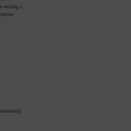
wo każdy z
dzania
telarska)