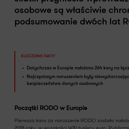
osobowe są właściwie chro
podsumowanie dwóch lat RO
KLUCZOWE FAKTY
Dotychczas w Europie nałożono 264 kary na łąc
Najczęstszym naruszeniem były niewystarczając
bezpieczeństwa danych osobowych
Początki RODO w Europie
Pierwsza kara za naruszenie RODO została nałoż
2018 roku, w wysokości 400 tysięcy euro. Publiczny