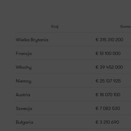
Kraj
Suma 
Wielka Brytania
€ 315 310 200
Francja
€ 51 100 000
Włochy
€ 39 452 000
Niemcy
€ 25 137 925
Austria
€ 18 070 100
Szwecja
€ 7 083 530
Bułgaria
€ 3 210 690