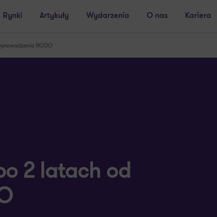
Rynki
Artykuły
Wydarzenia
O nas
Kariera
d wprowadzenia RODO
po 2 latach od
DO