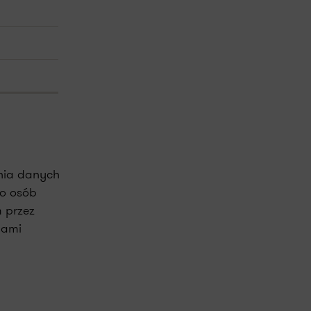
ania danych
ko osób
 przez
nami