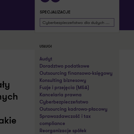
SPECJALIZACJE
Cyberbezpieczeństwo dla dużych firm
USŁUGI
Audyt
Doradztwo podatkowe
Outsourcing finansowo-księgowy
Konsulting biznesowy
ały
Fuzje i przejęcia (M&A)
nych
Kancelaria prawna
Cyberbezpieczeństwo
Outsourcing kadrowo-płacowy
Sprawozdawczość i tax
akie
compliance
Reorganizacje spółek