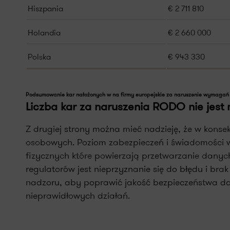
Hiszpania
€ 2 711 810
Holandia
€ 2 660 000
Polska
€ 943 330
Podsumowanie kar nałożonych w na firmy europejskie za naruszenie wymagań
Liczba kar za naruszenia RODO nie jes
Z drugiej strony można mieć nadzieję, że w kons
osobowych. Poziom zabezpieczeń i świadomości w
fizycznych które powierzają przetwarzanie danyc
regulatorów jest nieprzyznanie się do błędu i b
nadzoru, aby poprawić jakość bezpieczeństwa d
nieprawidłowych działań.