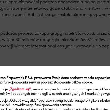
regu nieprawidłowości podczas dochodzenia poincydenta
szywą stronę internetową, gdzie atakowano klientów – w
konsekwencji British Airways zostało ukarane grzywną 
 podczas procesu zakupu grupy hoteli Starwood, przez c
, w tym 30 milionów dotyczyło mieszkańców 31 krajów z
encji Marriott International otrzymał wezwanie do zap
ton Frąckowiak P.S.A. przetwarza Twoje dane osobowe w celu zapewnie
o funkcjonowania serwisu poprzez stosowanie plików cookie.
nie próżnuje nawet w czasie koronawirusa. Od marca 2
 opcje
„Zgadzam się”
, zezwalasz operatorowi strony na używanie plików 
aczników i podobnych technologii w celach analitycznych i marketingowy
aruszeniem ochrony danych osobowych. W Hiszpanii od w
opcję „Odrzuć wszystkie” operator strony będzie korzystał tylko z niezb
czną kwotę prawie 3 milionów euro. Częstym powodem 
e w celu prawidłowego funkcjonowania serwisu.
TV lub brak informacji o ich wykorzystywaniu. Mimo br
na korzystanie z plików cookie jest dobrowolna i w każdej chwili możesz