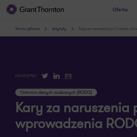
Oferta
Strona główna
Artykuły
Kary za naruszenia po 2 latach o
Twitter
LinkedIn
UDOSTĘPNIJ
E-mail
Ochrona danych osobowych (RODO)
Kary za naruszenia 
wprowadzenia RO