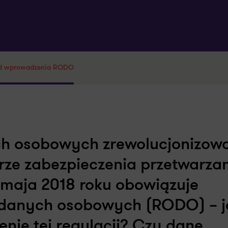
 od wprowadzenia RODO
ch osobowych zrewolucjonizow
rze zabezpieczenia przetwarza
maja 2018 roku obowiązuje
 danych osobowych (RODO) – j
nie tej regulacji? Czy dane