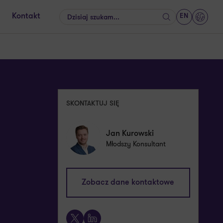
EN
Kontakt
Szukaj
GrantT
SKONTAKTUJ SIĘ
Jan Kurowski
Młodszy Konsultant
jan.kurowski@pl.gt.com
Zobacz dane kontaktowe
+48 570 481 466
X
LinkedIn