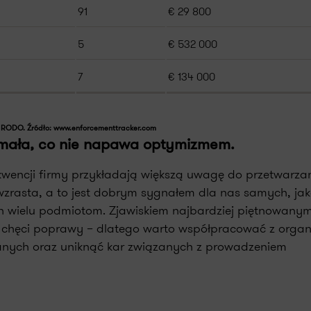
91
€ 29 800
5
€ 532 000
7
€ 134 000
 RODO. Źródło: www.enforcementtracker.com
t mała, co nie napawa optymizmem.
ekwencji firmy przykładają większą uwagę do przetwarz
zrasta, a to jest dobrym sygnałem dla nas samych, ja
h wielu podmiotom. Zjawiskiem najbardziej piętnowanym
rak chęci poprawy – dlatego warto współpracować z orga
anych oraz uniknąć kar związanych z prowadzeniem