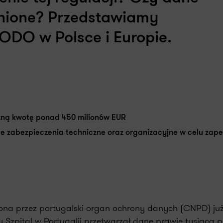
nione? Przedstawiamy
DO w Polsce i Europie.
zną kwotę ponad 450 milionów EUR
e zabezpieczenia techniczne oraz organizacyjne w celu zap
ona przez portugalski organ ochrony danych (CNPD) już
 Szpital w Portugalii przetwarzał dane prawie tysiąca pr