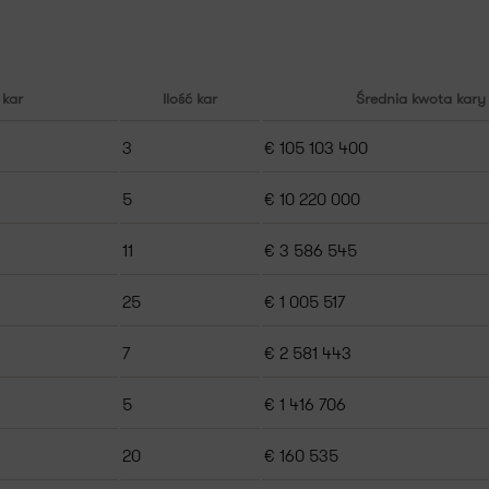
kar
Ilość kar
Średnia kwota kary
3
€ 105 103 400
5
€ 10 220 000
11
€ 3 586 545
25
€ 1 005 517
7
€ 2 581 443
5
€ 1 416 706
20
€ 160 535